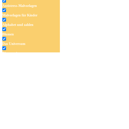
Antistress-Malvorlagen
Malvorlagen für Kinder
Alphabet und zahlen
Blumen
Das Universum
Dinosaurier
Früchte und Gemüse
Frühling und Ostern
Halloween und Herbst
Haus und Wohnen
Mandalas
Märchen und Feen
Musik und Musikinstrumente