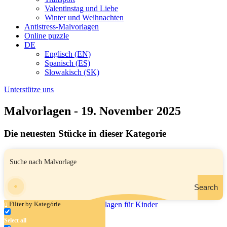
Valentinstag und Liebe
Winter und Weihnachten
Antistress-Malvorlagen
Online puzzle
DE
Englisch (EN)
Spanisch (ES)
Slowakisch (SK)
Unterstütze uns
Malvorlagen - 19. November 2025
Die neuesten Stücke in dieser Kategorie
Search
Filter by Kategórie
Select all
Raketenstart