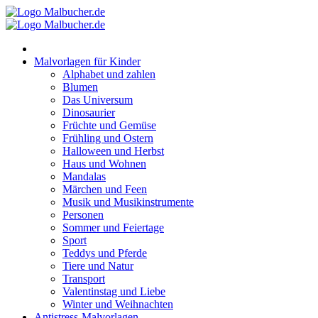
Zum
Inhalt
springen
Malvorlagen für Kinder
Alphabet und zahlen
Blumen
Das Universum
Dinosaurier
Früchte und Gemüse
Frühling und Ostern
Halloween und Herbst
Haus und Wohnen
Mandalas
Märchen und Feen
Musik und Musikinstrumente
Personen
Sommer und Feiertage
Sport
Teddys und Pferde
Tiere und Natur
Transport
Valentinstag und Liebe
Winter und Weihnachten
Antistress-Malvorlagen