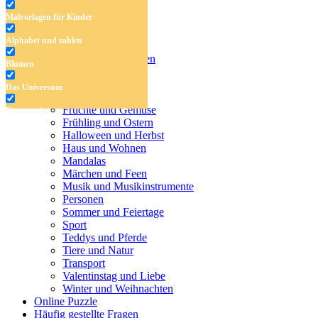
Malvorlagen für Kinder
Antistress-Malvorlagen
Alphabet und zahlen
Malvorlagen für Kinder
Alphabet und zahlen
Blumen
Blumen
Das Universum
Das Universum
Dinosaurier
Früchte und Gemüse
Dinosaurier
Frühling und Ostern
Früchte und Gemüse
Halloween und Herbst
Haus und Wohnen
Frühling und Ostern
Mandalas
Märchen und Feen
Halloween und Herbst
Musik und Musikinstrumente
Personen
Haus und Wohnen
Sommer und Feiertage
Sport
Mandalas
Teddys und Pferde
Tiere und Natur
Märchen und Feen
Transport
Musik und Musikinstrumente
Valentinstag und Liebe
Winter und Weihnachten
Personen
Online Puzzle
Häufig gestellte Fragen