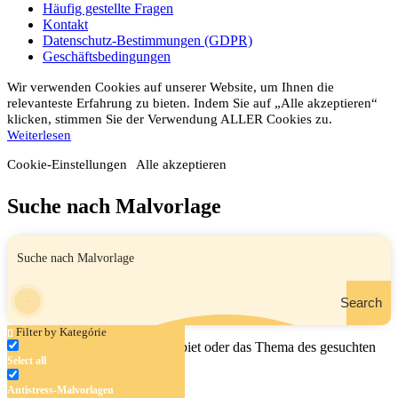
Häufig gestellte Fragen
Kontakt
Datenschutz-Bestimmungen (GDPR)
Geschäftsbedingungen
Wir verwenden Cookies auf unserer Website, um Ihnen die
relevanteste Erfahrung zu bieten. Indem Sie auf „Alle akzeptieren“
klicken, stimmen Sie der Verwendung ALLER Cookies zu.
Weiterlesen
Cookie-Einstellungen
Alle akzeptieren
Suche nach Malvorlage
Search
Filter by Kategórie
Geben Sie den Namen, das Gebiet oder das Thema des gesuchten
Select all
Malbuchs ein.
Antistress-Malvorlagen