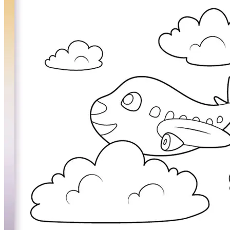
Mandalas
Märchen und Feen
Musik und Musikinstrumente
Personen
Sommer und Feiertage
Sport
Teddys und Pferde
Tiere und Natur
Transport
Valentinstag und Liebe
Winter und Weihnachten
Nezaradené
Unkategorisiert