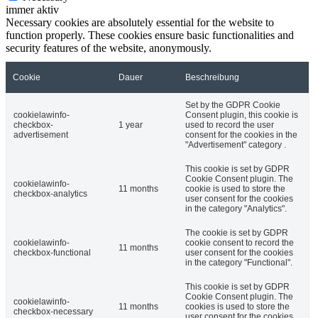
immer aktiv
Necessary cookies are absolutely essential for the website to
function properly. These cookies ensure basic functionalities and
security features of the website, anonymously.
Cookie
Dauer
Beschreibung
Set by the GDPR Cookie
cookielawinfo-
Consent plugin, this cookie is
checkbox-
1 year
used to record the user
advertisement
consent for the cookies in the
"Advertisement" category .
This cookie is set by GDPR
Cookie Consent plugin. The
cookielawinfo-
11 months
cookie is used to store the
checkbox-analytics
user consent for the cookies
in the category "Analytics".
The cookie is set by GDPR
cookielawinfo-
cookie consent to record the
11 months
checkbox-functional
user consent for the cookies
in the category "Functional".
This cookie is set by GDPR
Cookie Consent plugin. The
cookielawinfo-
11 months
cookies is used to store the
checkbox-necessary
user consent for the cookies