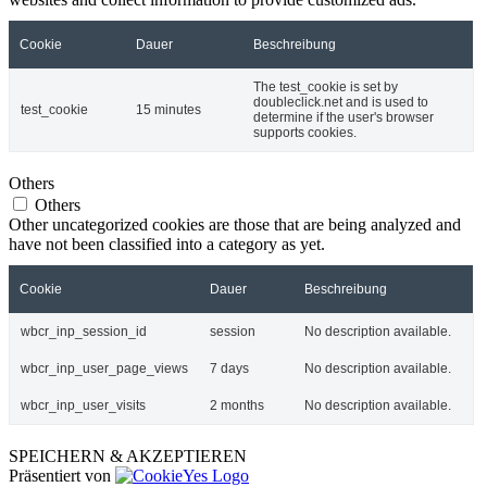
Cookie
Dauer
Beschreibung
The test_cookie is set by
doubleclick.net and is used to
test_cookie
15 minutes
determine if the user's browser
supports cookies.
Others
Others
Other uncategorized cookies are those that are being analyzed and
have not been classified into a category as yet.
Cookie
Dauer
Beschreibung
wbcr_inp_session_id
session
No description available.
wbcr_inp_user_page_views
7 days
No description available.
wbcr_inp_user_visits
2 months
No description available.
SPEICHERN & AKZEPTIEREN
Präsentiert von