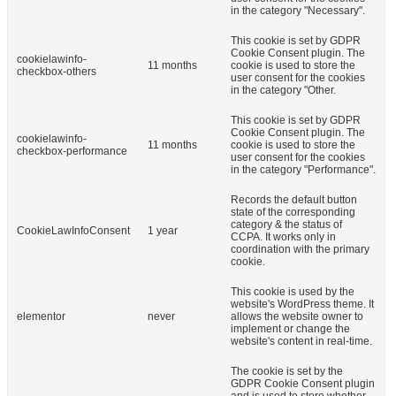
in the category "Necessary".
This cookie is set by GDPR
Cookie Consent plugin. The
cookielawinfo-
11 months
cookie is used to store the
checkbox-others
user consent for the cookies
in the category "Other.
This cookie is set by GDPR
Cookie Consent plugin. The
cookielawinfo-
11 months
cookie is used to store the
checkbox-performance
user consent for the cookies
in the category "Performance".
Records the default button
state of the corresponding
category & the status of
CookieLawInfoConsent
1 year
CCPA. It works only in
coordination with the primary
cookie.
This cookie is used by the
website's WordPress theme. It
elementor
never
allows the website owner to
implement or change the
website's content in real-time.
The cookie is set by the
GDPR Cookie Consent plugin