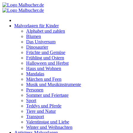
Zum
Inhalt
springen
Malvorlagen für Kinder
Alphabet und zahlen
Blumen
Das Universum
Dinosaurier
Früchte und Gemüse
Frühling und Ostern
Halloween und Herbst
Haus und Wohnen
Mandalas
Märchen und Feen
Musik und Musikinstrumente
Personen
Sommer und Feiertage
Sport
Teddys und Pferde
Tiere und Natur
Transport
Valentinstag und Liebe
Winter und Weihnachten
Antistress-Malvorlagen