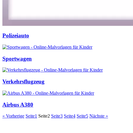
Polizeiauto
Sportwagen
Verkehrsflugzeug
Airbus A380
« Vorherige
Seite
1
Seite
2
Seite
3
Seite
4
Seite
5
Nächste »