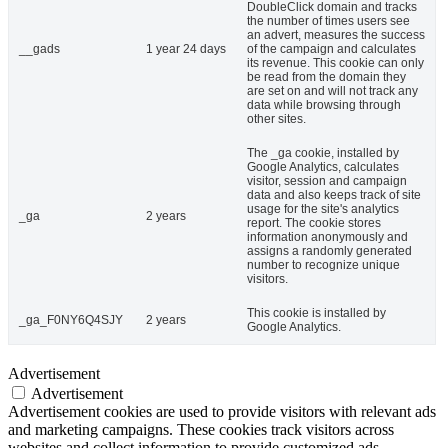
DoubleClick domain and tracks
the number of times users see
an advert, measures the success
__gads
1 year 24 days
of the campaign and calculates
its revenue. This cookie can only
be read from the domain they
are set on and will not track any
data while browsing through
other sites.
The _ga cookie, installed by
Google Analytics, calculates
visitor, session and campaign
data and also keeps track of site
usage for the site's analytics
_ga
2 years
report. The cookie stores
information anonymously and
assigns a randomly generated
number to recognize unique
visitors.
This cookie is installed by
_ga_F0NY6Q4SJY
2 years
Google Analytics.
Advertisement
Advertisement
Advertisement cookies are used to provide visitors with relevant ads
and marketing campaigns. These cookies track visitors across
websites and collect information to provide customized ads.