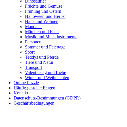
Dinosaurier
Früchte und Gemüse
Frühling und Ostern
Frühling und Ostern
Halloween und Herbst
Halloween und Herbst
Haus und Wohnen
Haus und Wohnen
Mandalas
Märchen und Feen
Mandalas
Musik und Musikinstrumente
Personen
Märchen und Feen
Sommer und Feiertage
Sport
Musik und Musikinstrumente
Teddys und Pferde
Tiere und Natur
Personen
Transport
Sommer und Feiertage
Valentinstag und Liebe
Winter und Weihnachten
Sport
Online Puzzle
Häufig gestellte Fragen
Teddys und Pferde
Kontakt
Datenschutz-Bestimmungen (GDPR)
Tiere und Natur
Geschäftsbedingungen
Transport
Valentinstag und Liebe