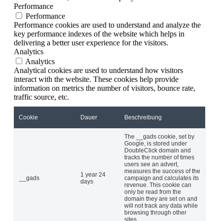
Performance
Performance
Performance cookies are used to understand and analyze the
key performance indexes of the website which helps in
delivering a better user experience for the visitors.
Analytics
Analytics
Analytical cookies are used to understand how visitors
interact with the website. These cookies help provide
information on metrics the number of visitors, bounce rate,
traffic source, etc.
Cookie
Dauer
Beschreibung
The __gads cookie, set by
Google, is stored under
DoubleClick domain and
tracks the number of times
users see an advert,
measures the success of the
1 year 24
__gads
campaign and calculates its
days
revenue. This cookie can
only be read from the
domain they are set on and
will not track any data while
browsing through other
sites.