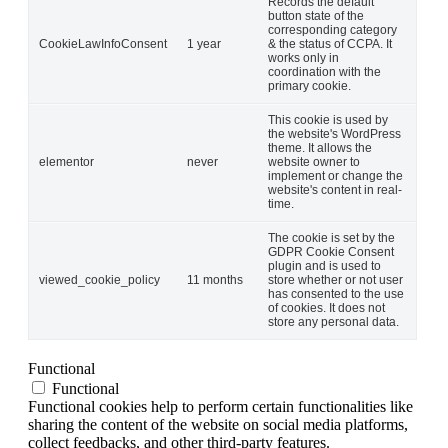
Records the default
button state of the
corresponding category
CookieLawInfoConsent
1 year
& the status of CCPA. It
works only in
coordination with the
primary cookie.
This cookie is used by
the website's WordPress
theme. It allows the
elementor
never
website owner to
implement or change the
website's content in real-
time.
The cookie is set by the
GDPR Cookie Consent
plugin and is used to
viewed_cookie_policy
11 months
store whether or not user
has consented to the use
of cookies. It does not
store any personal data.
Functional
Functional
Functional cookies help to perform certain functionalities like
sharing the content of the website on social media platforms,
collect feedbacks, and other third-party features.