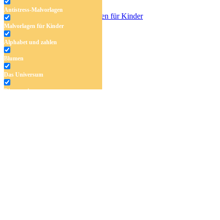
Antistress-Malvorlagen
Malvorlagen für Kinder
Känguru
Alphabet und zahlen
Blumen
Das Universum
Dinosaurier
Früchte und Gemüse
Frühling und Ostern
Halloween und Herbst
Haus und Wohnen
Mandalas
Märchen und Feen
Musik und Musikinstrumente