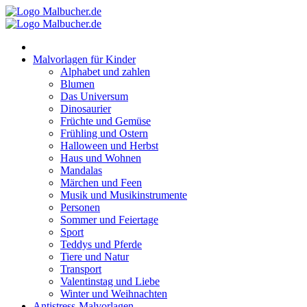
Zum
Inhalt
springen
Malvorlagen für Kinder
Alphabet und zahlen
Blumen
Das Universum
Dinosaurier
Früchte und Gemüse
Frühling und Ostern
Halloween und Herbst
Haus und Wohnen
Mandalas
Märchen und Feen
Musik und Musikinstrumente
Personen
Sommer und Feiertage
Sport
Teddys und Pferde
Tiere und Natur
Transport
Valentinstag und Liebe
Winter und Weihnachten
Antistress-Malvorlagen