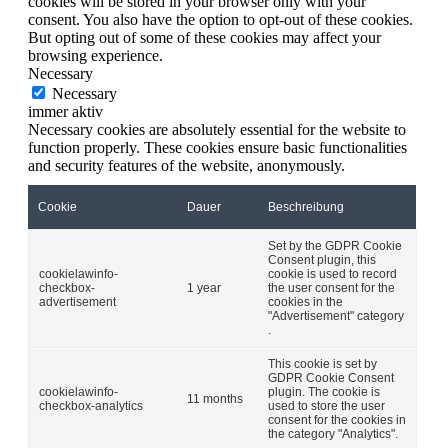
cookies will be stored in your browser only with your
consent. You also have the option to opt-out of these cookies.
But opting out of some of these cookies may affect your
browsing experience.
Necessary
Necessary
immer aktiv
Necessary cookies are absolutely essential for the website to
function properly. These cookies ensure basic functionalities
and security features of the website, anonymously.
Cookie
Dauer
Beschreibung
Set by the GDPR Cookie
Consent plugin, this
cookielawinfo-
cookie is used to record
checkbox-
1 year
the user consent for the
advertisement
cookies in the
"Advertisement" category
.
This cookie is set by
GDPR Cookie Consent
cookielawinfo-
plugin. The cookie is
11 months
checkbox-analytics
used to store the user
consent for the cookies in
the category "Analytics".