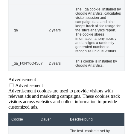
The _ga cookie, installed by
Google Analytics, calculates
visitor, session and
campaign data and also
keeps track of site usage for
_ga
2 years
the site's analytics report.
The cookie stores
information anonymously
and assigns a randomly
generated number to
recognize unique visitors.
This cookie is installed by
_ga_F0NY6Q4SJY
2 years
Google Analytics.
Advertisement
Advertisement
Advertisement cookies are used to provide visitors with
relevant ads and marketing campaigns. These cookies track
visitors across websites and collect information to provide
customized ads.
Cookie
Dauer
Beschreibung
The test_cookie is set by