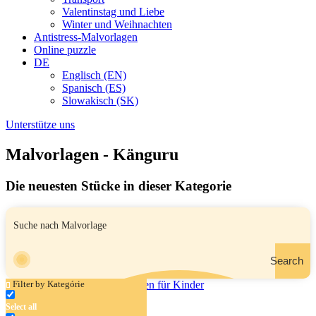
Valentinstag und Liebe
Winter und Weihnachten
Antistress-Malvorlagen
Online puzzle
DE
Englisch (EN)
Spanisch (ES)
Slowakisch (SK)
Unterstütze uns
Malvorlagen - Känguru
Die neuesten Stücke in dieser Kategorie
Search
Filter by Kategórie
Select all
Känguru