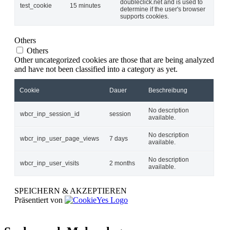
doubleclick.net and is used to
test_cookie
15 minutes
determine if the user's browser
supports cookies.
Others
Others
Other uncategorized cookies are those that are being analyzed
and have not been classified into a category as yet.
Cookie
Dauer
Beschreibung
No description
wbcr_inp_session_id
session
available.
No description
wbcr_inp_user_page_views
7 days
available.
No description
wbcr_inp_user_visits
2 months
available.
SPEICHERN & AKZEPTIEREN
Präsentiert von