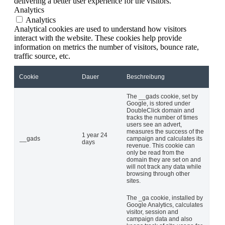
delivering a better user experience for the visitors.
Analytics
Analytics
Analytical cookies are used to understand how visitors
interact with the website. These cookies help provide
information on metrics the number of visitors, bounce rate,
traffic source, etc.
Cookie
Dauer
Beschreibung
The __gads cookie, set by
Google, is stored under
DoubleClick domain and
tracks the number of times
users see an advert,
measures the success of the
1 year 24
__gads
campaign and calculates its
days
revenue. This cookie can
only be read from the
domain they are set on and
will not track any data while
browsing through other
sites.
The _ga cookie, installed by
Google Analytics, calculates
visitor, session and
campaign data and also