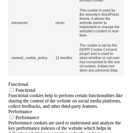
primary cookie.
This cookie is used by
the website's WordPress
theme. It allows the
elementor
never
website owner to
implement or change the
website's content in real-
time.
The cookie is set by the
GDPR Cookie Consent
plugin and is used to
viewed_cookie_policy
11 months
store whether or not user
has consented to the use
of cookies. It does not
store any personal data.
Functional
Functional
Functional cookies help to perform certain functionalities like
sharing the content of the website on social media platforms,
collect feedbacks, and other third-party features.
Performance
Performance
Performance cookies are used to understand and analyze the
key performance indexes of the website which helps in