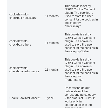
This cookie is set by
GDPR Cookie Consent
plugin. The cookies is
cookielawinfo-
11 months
used to store the user
checkbox-necessary
consent for the cookies in
the category
"Necessary".
This cookie is set by
GDPR Cookie Consent
cookielawinfo-
plugin. The cookie is
11 months
checkbox-others
used to store the user
consent for the cookies in
the category "Other.
This cookie is set by
GDPR Cookie Consent
plugin. The cookie is
cookielawinfo-
11 months
used to store the user
checkbox-performance
consent for the cookies in
the category
"Performance".
Records the default
button state of the
corresponding category
CookieLawInfoConsent
1 year
& the status of CCPA. It
works only in
coordination with the