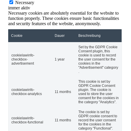
Necessary
immer aktiv
Necessary cookies are absolutely essential for the website to
function properly. These cookies ensure basic functionalities
and security features of the website, anonymously.
Cookie
Dauer
Beschreibung
Set by the GDPR Cookie
Consent plugin, this
cookielawinfo-
cookie is used to record
checkbox-
1 year
the user consent for the
advertisement
cookies in the
"Advertisement" category
.
This cookie is set by
GDPR Cookie Consent
cookielawinfo-
plugin. The cookie is
11 months
checkbox-analytics
used to store the user
consent for the cookies in
the category "Analytics".
The cookie is set by
GDPR cookie consent to
cookielawinfo-
11 months
record the user consent
checkbox-functional
for the cookies in the
category "Functional".