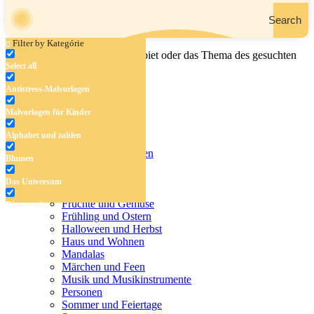
Search
Filter by Kategórie
Geben Sie den Namen, das Gebiet oder das Thema des gesuchten
Select all
Malbuchs ein.
Antistress-Malvorlagen
Malvorlagen für Kinder
Antistress-Malvorlagen
Alphabet und zahlen
Malvorlagen für Kinder
Alphabet und zahlen
Blumen
Blumen
Das Universum
Das Universum
Dinosaurier
Früchte und Gemüse
Dinosaurier
Frühling und Ostern
Früchte und Gemüse
Halloween und Herbst
Haus und Wohnen
Frühling und Ostern
Mandalas
Märchen und Feen
Halloween und Herbst
Musik und Musikinstrumente
Personen
Haus und Wohnen
Sommer und Feiertage