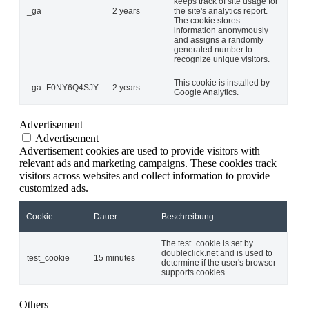
keeps track of site usage for
_ga
2 years
the site's analytics report.
The cookie stores
information anonymously
and assigns a randomly
generated number to
recognize unique visitors.
This cookie is installed by
_ga_F0NY6Q4SJY
2 years
Google Analytics.
Advertisement
Advertisement
Advertisement cookies are used to provide visitors with
relevant ads and marketing campaigns. These cookies track
visitors across websites and collect information to provide
customized ads.
Cookie
Dauer
Beschreibung
The test_cookie is set by
doubleclick.net and is used to
test_cookie
15 minutes
determine if the user's browser
supports cookies.
Others