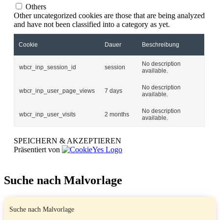
Others
Other uncategorized cookies are those that are being analyzed
and have not been classified into a category as yet.
Cookie
Dauer
Beschreibung
No description
wbcr_inp_session_id
session
available.
No description
wbcr_inp_user_page_views
7 days
available.
No description
wbcr_inp_user_visits
2 months
available.
SPEICHERN & AKZEPTIEREN
Präsentiert von
Suche nach Malvorlage