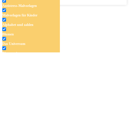
Antistress-Malvorlagen
Malvorlagen für Kinder
Alphabet und zahlen
Blumen
Das Universum
Dinosaurier
Früchte und Gemüse
Frühling und Ostern
Halloween und Herbst
Haus und Wohnen
Mandalas
Märchen und Feen
Musik und Musikinstrumente