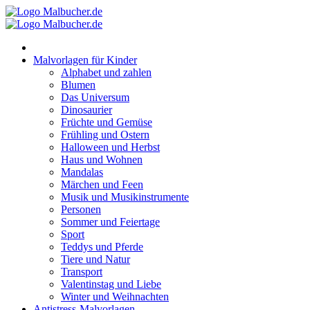
Zum
Inhalt
springen
Malvorlagen für Kinder
Alphabet und zahlen
Blumen
Das Universum
Dinosaurier
Früchte und Gemüse
Frühling und Ostern
Halloween und Herbst
Haus und Wohnen
Mandalas
Märchen und Feen
Musik und Musikinstrumente
Personen
Sommer und Feiertage
Sport
Teddys und Pferde
Tiere und Natur
Transport
Valentinstag und Liebe
Winter und Weihnachten
Antistress-Malvorlagen