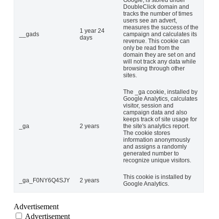
Google, is stored under
DoubleClick domain and
tracks the number of times
users see an advert,
measures the success of the
1 year 24
__gads
campaign and calculates its
days
revenue. This cookie can
only be read from the
domain they are set on and
will not track any data while
browsing through other
sites.
The _ga cookie, installed by
Google Analytics, calculates
visitor, session and
campaign data and also
keeps track of site usage for
_ga
2 years
the site's analytics report.
The cookie stores
information anonymously
and assigns a randomly
generated number to
recognize unique visitors.
This cookie is installed by
_ga_F0NY6Q4SJY
2 years
Google Analytics.
Advertisement
Advertisement