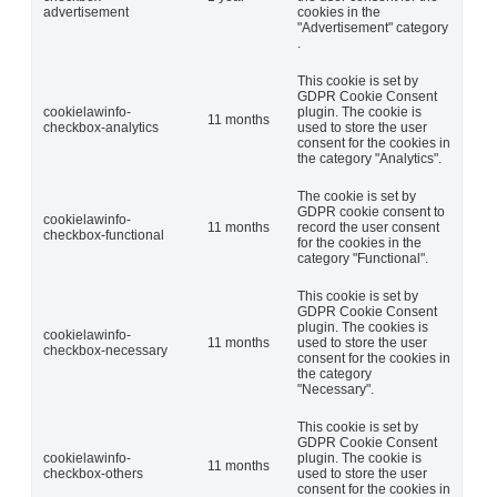
advertisement
cookies in the
"Advertisement" category
.
This cookie is set by
GDPR Cookie Consent
cookielawinfo-
plugin. The cookie is
11 months
checkbox-analytics
used to store the user
consent for the cookies in
the category "Analytics".
The cookie is set by
GDPR cookie consent to
cookielawinfo-
11 months
record the user consent
checkbox-functional
for the cookies in the
category "Functional".
This cookie is set by
GDPR Cookie Consent
plugin. The cookies is
cookielawinfo-
11 months
used to store the user
checkbox-necessary
consent for the cookies in
the category
"Necessary".
This cookie is set by
GDPR Cookie Consent
cookielawinfo-
plugin. The cookie is
11 months
checkbox-others
used to store the user
consent for the cookies in