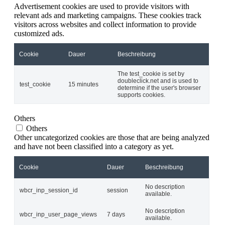
Advertisement cookies are used to provide visitors with
relevant ads and marketing campaigns. These cookies track
visitors across websites and collect information to provide
customized ads.
Cookie
Dauer
Beschreibung
The test_cookie is set by
doubleclick.net and is used to
test_cookie
15 minutes
determine if the user's browser
supports cookies.
Others
Others
Other uncategorized cookies are those that are being analyzed
and have not been classified into a category as yet.
Cookie
Dauer
Beschreibung
No description
wbcr_inp_session_id
session
available.
No description
wbcr_inp_user_page_views
7 days
available.