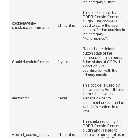
the category "Other.
This cookie is set by
GDPR Cookie Consent
plugin. The cookie is
cookielawinfo-
11 months
used to store the user
checkbox-performance
consent for the cookies in
the category
"Performance".
Records the default
button state of the
corresponding category
CookieLawInfoConsent
1 year
& the status of CCPA. It
works only in
coordination with the
primary cookie.
This cookie is used by
the website's WordPress
theme. It allows the
elementor
never
website owner to
implement or change the
website's content in real-
time.
The cookie is set by the
GDPR Cookie Consent
plugin and is used to
viewed_cookie_policy
11 months
store whether or not user