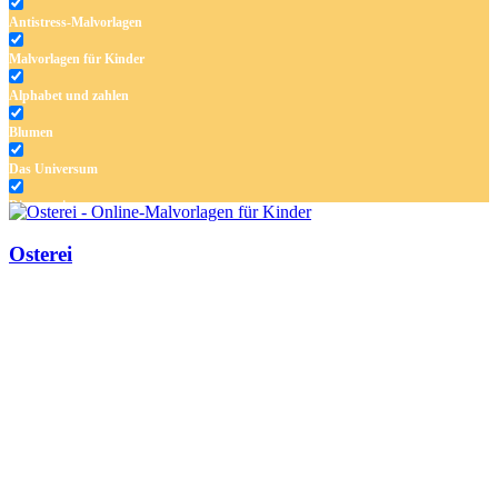
Antistress-Malvorlagen
Malvorlagen für Kinder
Alphabet und zahlen
Blumen
Das Universum
Dinosaurier
Früchte und Gemüse
Osterei
Frühling und Ostern
Halloween und Herbst
Haus und Wohnen
Mandalas
Märchen und Feen
Musik und Musikinstrumente