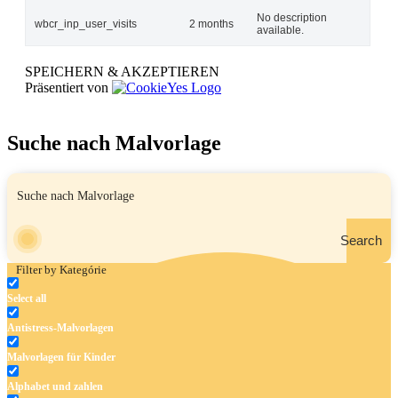
No description
wbcr_inp_user_visits
2 months
available.
SPEICHERN & AKZEPTIEREN
Präsentiert von
Suche nach Malvorlage
Search
Filter by Kategórie
Select all
Antistress-Malvorlagen
Malvorlagen für Kinder
Alphabet und zahlen