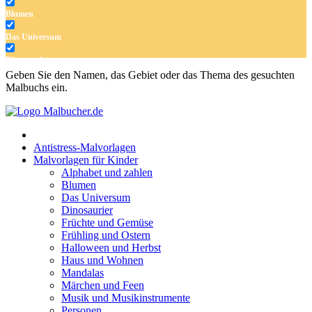
Blumen
Das Universum
Dinosaurier
Geben Sie den Namen, das Gebiet oder das Thema des gesuchten
Früchte und Gemüse
Malbuchs ein.
Frühling und Ostern
Halloween und Herbst
Antistress-Malvorlagen
Haus und Wohnen
Malvorlagen für Kinder
Alphabet und zahlen
Mandalas
Blumen
Das Universum
Märchen und Feen
Dinosaurier
Musik und Musikinstrumente
Früchte und Gemüse
Frühling und Ostern
Personen
Halloween und Herbst
Haus und Wohnen
Sommer und Feiertage
Mandalas
Märchen und Feen
Sport
Musik und Musikinstrumente
Personen