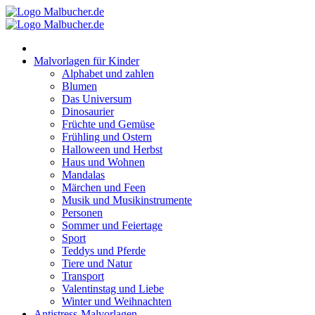
Zum
Inhalt
springen
Malvorlagen für Kinder
Alphabet und zahlen
Blumen
Das Universum
Dinosaurier
Früchte und Gemüse
Frühling und Ostern
Halloween und Herbst
Haus und Wohnen
Mandalas
Märchen und Feen
Musik und Musikinstrumente
Personen
Sommer und Feiertage
Sport
Teddys und Pferde
Tiere und Natur
Transport
Valentinstag und Liebe
Winter und Weihnachten
Antistress-Malvorlagen