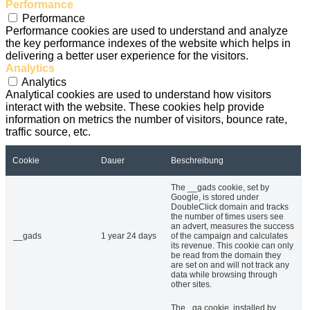
Performance
Performance
Performance cookies are used to understand and analyze
the key performance indexes of the website which helps in
delivering a better user experience for the visitors.
Analytics
Analytics
Analytical cookies are used to understand how visitors
interact with the website. These cookies help provide
information on metrics the number of visitors, bounce rate,
traffic source, etc.
Cookie
Dauer
Beschreibung
The __gads cookie, set by
Google, is stored under
DoubleClick domain and tracks
the number of times users see
an advert, measures the success
__gads
1 year 24 days
of the campaign and calculates
its revenue. This cookie can only
be read from the domain they
are set on and will not track any
data while browsing through
other sites.
The _ga cookie, installed by