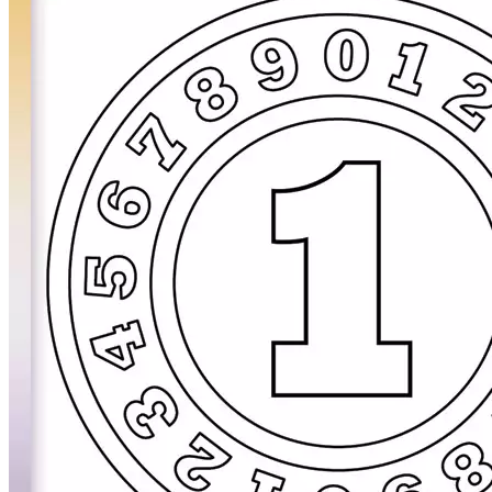
Früchte und Gemüse
Frühling und Ostern
Halloween und Herbst
Haus und Wohnen
Mandalas
Märchen und Feen
Musik und Musikinstrumente
Personen
Sommer und Feiertage
Sport
Teddys und Pferde
Tiere und Natur
Transport
Valentinstag und Liebe