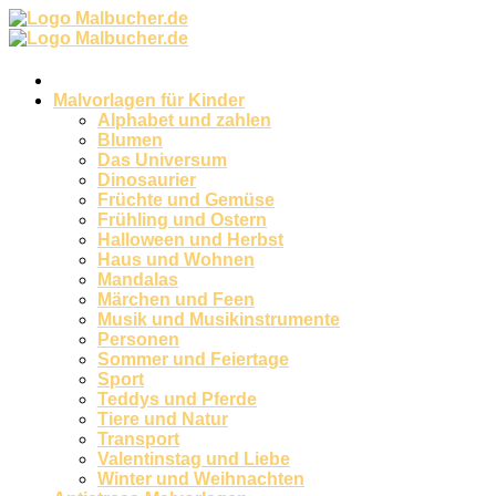
Zum
Inhalt
springen
Malvorlagen für Kinder
Alphabet und zahlen
Blumen
Das Universum
Dinosaurier
Früchte und Gemüse
Frühling und Ostern
Halloween und Herbst
Haus und Wohnen
Mandalas
Märchen und Feen
Musik und Musikinstrumente
Personen
Sommer und Feiertage
Sport
Teddys und Pferde
Tiere und Natur
Transport
Valentinstag und Liebe
Winter und Weihnachten