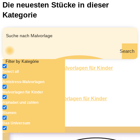
Die neuesten Stücke in dieser
Kategorie
Search
Filter by Kategórie
Select all
Buchstabe A
Antistress-Malvorlagen
Malvorlagen für Kinder
Alphabet und zahlen
Nummer 0
Blumen
Das Universum
Dinosaurier