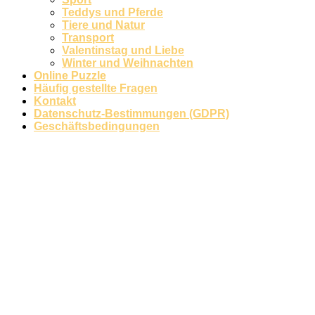
Teddys und Pferde
Märchen und Feen
Tiere und Natur
Transport
Musik und Musikinstrumente
Valentinstag und Liebe
Winter und Weihnachten
Personen
Online Puzzle
Häufig gestellte Fragen
Sommer und Feiertage
Kontakt
Datenschutz-Bestimmungen (GDPR)
Sport
Geschäftsbedingungen
Teddys und Pferde
Tiere und Natur
Transport
Valentinstag und Liebe
Winter und Weihnachten
Nezaradené
Unkategorisiert