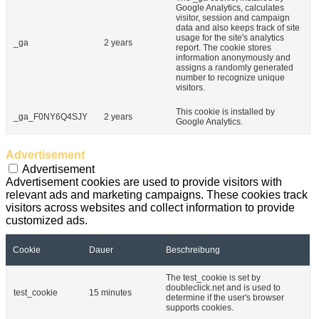
Google Analytics, calculates
visitor, session and campaign
data and also keeps track of site
usage for the site's analytics
_ga
2 years
report. The cookie stores
information anonymously and
assigns a randomly generated
number to recognize unique
visitors.
This cookie is installed by
_ga_F0NY6Q4SJY
2 years
Google Analytics.
Advertisement
Advertisement
Advertisement cookies are used to provide visitors with
relevant ads and marketing campaigns. These cookies track
visitors across websites and collect information to provide
customized ads.
Cookie
Dauer
Beschreibung
The test_cookie is set by
doubleclick.net and is used to
test_cookie
15 minutes
determine if the user's browser
supports cookies.