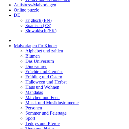
Antistress-Malvorlagen
Online puzzle
DE
Englisch (EN)
Spanisch (ES)
Slowakisch (SK)
Malvorlagen für Kinder
Alphabet und zahlen
Blumen
Das Universum
Dinosaurier
Früchte und Gemüse
Frühling und Ostern
Halloween und Herbst
Haus und Wohnen
Mandalas
Märchen und Feen
Musik und Musikinstrumente
Personen
Sommer und Feiertage
Sport
Teddys und Pferde
Tiere und Natur