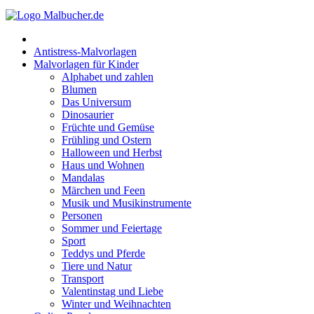
Frühling und Ostern
Halloween und Herbst
Antistress-Malvorlagen
Haus und Wohnen
Malvorlagen für Kinder
Alphabet und zahlen
Mandalas
Blumen
Das Universum
Märchen und Feen
Dinosaurier
Musik und Musikinstrumente
Früchte und Gemüse
Frühling und Ostern
Personen
Halloween und Herbst
Haus und Wohnen
Sommer und Feiertage
Mandalas
Märchen und Feen
Sport
Musik und Musikinstrumente
Personen
Teddys und Pferde
Sommer und Feiertage
Sport
Tiere und Natur
Teddys und Pferde
Transport
Tiere und Natur
Transport
Valentinstag und Liebe
Valentinstag und Liebe
Winter und Weihnachten
Winter und Weihnachten