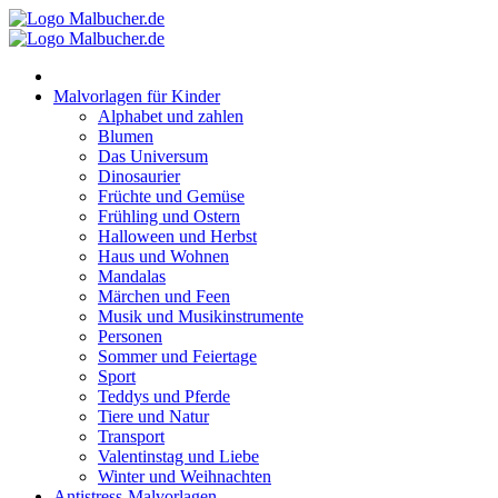
Zum
Inhalt
springen
Malvorlagen für Kinder
Alphabet und zahlen
Blumen
Das Universum
Dinosaurier
Früchte und Gemüse
Frühling und Ostern
Halloween und Herbst
Haus und Wohnen
Mandalas
Märchen und Feen
Musik und Musikinstrumente
Personen
Sommer und Feiertage
Sport
Teddys und Pferde
Tiere und Natur
Transport
Valentinstag und Liebe
Winter und Weihnachten
Antistress-Malvorlagen