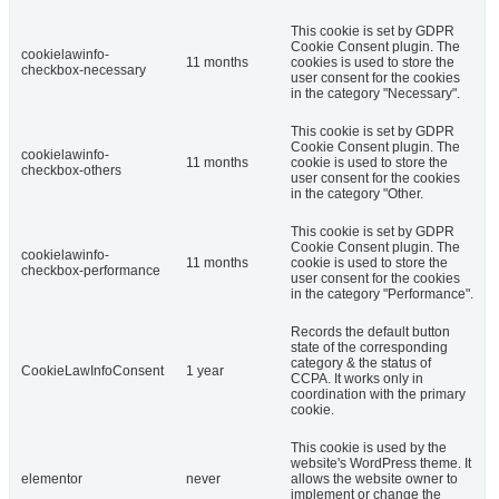
This cookie is set by GDPR
Cookie Consent plugin. The
cookielawinfo-
11 months
cookies is used to store the
checkbox-necessary
user consent for the cookies
in the category "Necessary".
This cookie is set by GDPR
Cookie Consent plugin. The
cookielawinfo-
11 months
cookie is used to store the
checkbox-others
user consent for the cookies
in the category "Other.
This cookie is set by GDPR
Cookie Consent plugin. The
cookielawinfo-
11 months
cookie is used to store the
checkbox-performance
user consent for the cookies
in the category "Performance".
Records the default button
state of the corresponding
category & the status of
CookieLawInfoConsent
1 year
CCPA. It works only in
coordination with the primary
cookie.
This cookie is used by the
website's WordPress theme. It
elementor
never
allows the website owner to
implement or change the