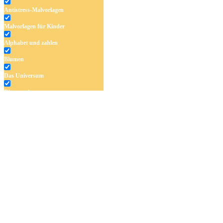
Antistress-Malvorlagen
Malvorlagen für Kinder
Alphabet und zahlen
Blumen
Das Universum
Dinosaurier
Früchte und Gemüse
Frühling und Ostern
Halloween und Herbst
Haus und Wohnen
Mandalas
Märchen und Feen
Musik und Musikinstrumente