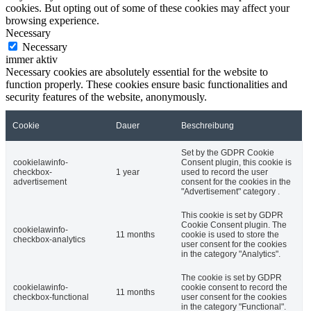
cookies. But opting out of some of these cookies may affect your
browsing experience.
Necessary
Necessary
immer aktiv
Necessary cookies are absolutely essential for the website to
function properly. These cookies ensure basic functionalities and
security features of the website, anonymously.
Cookie
Dauer
Beschreibung
Set by the GDPR Cookie
cookielawinfo-
Consent plugin, this cookie is
checkbox-
1 year
used to record the user
advertisement
consent for the cookies in the
"Advertisement" category .
This cookie is set by GDPR
Cookie Consent plugin. The
cookielawinfo-
11 months
cookie is used to store the
checkbox-analytics
user consent for the cookies
in the category "Analytics".
The cookie is set by GDPR
cookielawinfo-
cookie consent to record the
11 months
checkbox-functional
user consent for the cookies
in the category "Functional".