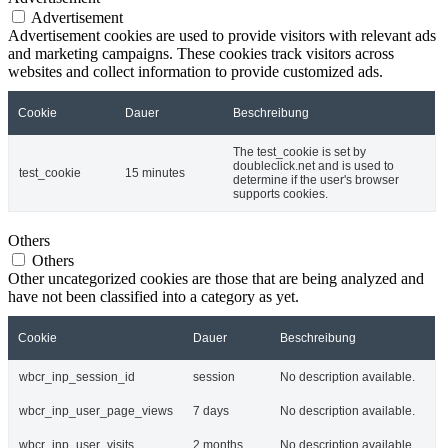
Advertisement
Advertisement cookies are used to provide visitors with relevant ads
and marketing campaigns. These cookies track visitors across
websites and collect information to provide customized ads.
Cookie
Dauer
Beschreibung
The test_cookie is set by
doubleclick.net and is used to
test_cookie
15 minutes
determine if the user's browser
supports cookies.
Others
Others
Other uncategorized cookies are those that are being analyzed and
have not been classified into a category as yet.
Cookie
Dauer
Beschreibung
wbcr_inp_session_id
session
No description available.
wbcr_inp_user_page_views
7 days
No description available.
wbcr_inp_user_visits
2 months
No description available.