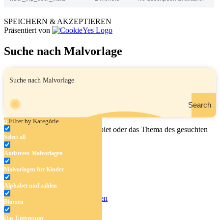
SPEICHERN & AKZEPTIEREN
Präsentiert von
Suche nach Malvorlage
Search
Filter by Kategórie
Geben Sie den Namen, das Gebiet oder das Thema des gesuchten
Select all
Malbuchs ein.
Antistress-Malvorlagen
Malvorlagen für Kinder
Antistress-Malvorlagen
Alphabet und zahlen
Malvorlagen für Kinder
Alphabet und zahlen
Blumen
Blumen
Das Universum
Das Universum