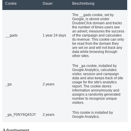
Cookie
Dauer
Beschreibung
The __gads cookie, set by
Google, is stored under
DoubleClick domain and tracks
the number of times users see
an advert, measures the success
__gads
1 year 24 days
of the campaign and calculates
its revenue. This cookie can only
be read from the domain they
are set on and will not track any
data while browsing through
other sites.
The _ga cookie, installed by
Google Analytics, calculates
visitor, session and campaign
data and also keeps track of site
usage for the site's analytics
_ga
2 years
report. The cookie stores
information anonymously and
assigns a randomly generated
number to recognize unique
visitors.
This cookie is installed by
_ga_F0NY6Q4SJY
2 years
Google Analytics.
Advertisement