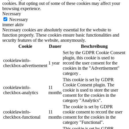
cookies. But opting out of some of these cookies may affect your
browsing experience.
Necessary
Necessary
immer aktiv
Necessary cookies are absolutely essential for the website to
function properly. These cookies ensure basic functionalities and
security features of the website, anonymously.
Cookie
Dauer
Beschreibung
Set by the GDPR Cookie Consent
plugin, this cookie is used to
cookielawinfo-
1 year
record the user consent for the
checkbox-advertisement
cookies in the "Advertisement"
category .
This cookie is set by GDPR
Cookie Consent plugin. The
cookielawinfo-
11
cookie is used to store the user
checkbox-analytics
months
consent for the cookies in the
category "Analytics".
The cookie is set by GDPR
cookielawinfo-
11
cookie consent to record the user
checkbox-functional
months
consent for the cookies in the
category "Functional".
This cookie is set by GDPR