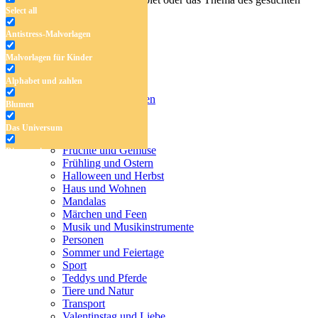
Select all
Malbuchs ein.
Antistress-Malvorlagen
Malvorlagen für Kinder
Antistress-Malvorlagen
Alphabet und zahlen
Malvorlagen für Kinder
Alphabet und zahlen
Blumen
Blumen
Das Universum
Das Universum
Dinosaurier
Früchte und Gemüse
Dinosaurier
Frühling und Ostern
Früchte und Gemüse
Halloween und Herbst
Haus und Wohnen
Frühling und Ostern
Mandalas
Märchen und Feen
Halloween und Herbst
Musik und Musikinstrumente
Personen
Haus und Wohnen
Sommer und Feiertage
Sport
Mandalas
Teddys und Pferde
Tiere und Natur
Märchen und Feen
Transport
Musik und Musikinstrumente
Valentinstag und Liebe