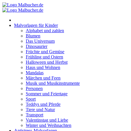
Zum
Inhalt
springen
Malvorlagen für Kinder
Alphabet und zahlen
Blumen
Das Universum
Dinosaurier
Früchte und Gemüse
Frühling und Ostern
Halloween und Herbst
Haus und Wohnen
Mandalas
Märchen und Feen
Musik und Musikinstrumente
Personen
Sommer und Feiertage
Sport
Teddys und Pferde
Tiere und Natur
Transport
Valentinstag und Liebe
Winter und Weihnachten
Antistress-Malvorlagen