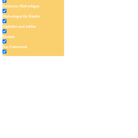
Antistress-Malvorlagen
Malvorlagen für Kinder
Alphabet und zahlen
Blumen
Das Universum
Dinosaurier
Früchte und Gemüse
Frühling und Ostern
Halloween und Herbst
Haus und Wohnen
Mandalas
Märchen und Feen
Musik und Musikinstrumente