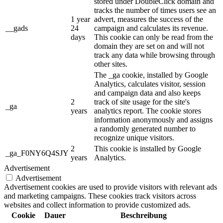
stored under DoubleClick domain and
tracks the number of times users see an
1 year
advert, measures the success of the
__gads
24
campaign and calculates its revenue.
days
This cookie can only be read from the
domain they are set on and will not
track any data while browsing through
other sites.
The _ga cookie, installed by Google
Analytics, calculates visitor, session
and campaign data and also keeps
2
track of site usage for the site's
_ga
years
analytics report. The cookie stores
information anonymously and assigns
a randomly generated number to
recognize unique visitors.
2
This cookie is installed by Google
_ga_F0NY6Q4SJY
years
Analytics.
Advertisement
Advertisement
Advertisement cookies are used to provide visitors with relevant ads
and marketing campaigns. These cookies track visitors across
websites and collect information to provide customized ads.
Cookie
Dauer
Beschreibung