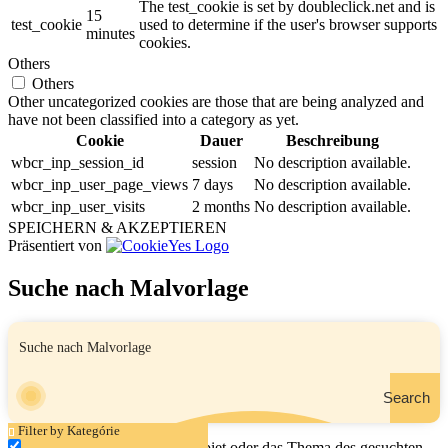
The test_cookie is set by doubleclick.net and is
15
test_cookie
used to determine if the user's browser supports
minutes
cookies.
Others
Others
Other uncategorized cookies are those that are being analyzed and
have not been classified into a category as yet.
Cookie
Dauer
Beschreibung
wbcr_inp_session_id
session
No description available.
wbcr_inp_user_page_views
7 days
No description available.
wbcr_inp_user_visits
2 months
No description available.
SPEICHERN & AKZEPTIEREN
Präsentiert von
Suche nach Malvorlage
Search
Filter by Kategórie
Geben Sie den Namen, das Gebiet oder das Thema des gesuchten