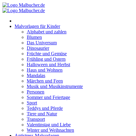
Zum
Inhalt
springen
Malvorlagen für Kinder
Alphabet und zahlen
Blumen
Das Universum
Dinosaurier
Früchte und Gemüse
Frühling und Ostern
Halloween und Herbst
Haus und Wohnen
Mandalas
Märchen und Feen
Musik und Musikinstrumente
Personen
Sommer und Feiertage
Sport
Teddys und Pferde
Tiere und Natur
Transport
Valentinstag und Liebe
Winter und Weihnachten
Antistress-Malvorlagen