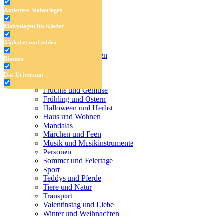
Antistress-Malvorlagen
Malvorlagen für Kinder
Antistress-Malvorlagen
Alphabet und zahlen
Malvorlagen für Kinder
Alphabet und zahlen
Blumen
Blumen
Das Universum
Das Universum
Dinosaurier
Früchte und Gemüse
Dinosaurier
Frühling und Ostern
Früchte und Gemüse
Halloween und Herbst
Haus und Wohnen
Frühling und Ostern
Mandalas
Märchen und Feen
Halloween und Herbst
Musik und Musikinstrumente
Personen
Haus und Wohnen
Sommer und Feiertage
Sport
Mandalas
Teddys und Pferde
Tiere und Natur
Märchen und Feen
Transport
Musik und Musikinstrumente
Valentinstag und Liebe
Winter und Weihnachten