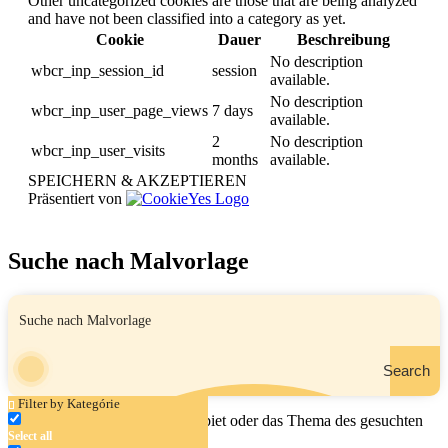
Other uncategorized cookies are those that are being analyzed
and have not been classified into a category as yet.
Cookie
Dauer
Beschreibung
No description
wbcr_inp_session_id
session
available.
No description
wbcr_inp_user_page_views
7 days
available.
2
No description
wbcr_inp_user_visits
months
available.
SPEICHERN & AKZEPTIEREN
Präsentiert von
Suche nach Malvorlage
Search
Filter by Kategórie
Geben Sie den Namen, das Gebiet oder das Thema des gesuchten
Select all
Malbuchs ein.