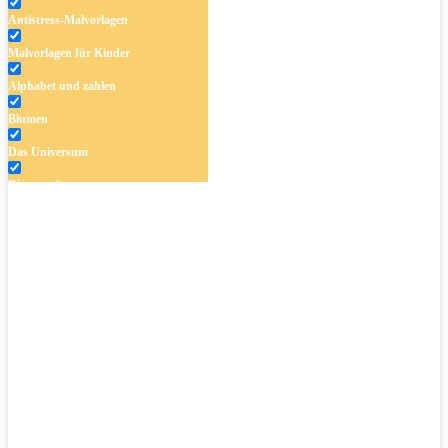
Antistress-Malvorlagen
Malvorlagen für Kinder
Alphabet und zahlen
Blumen
Das Universum
Dinosaurier
Früchte und Gemüse
Frühling und Ostern
Halloween und Herbst
Haus und Wohnen
Mandalas
Märchen und Feen
Musik und Musikinstrumente