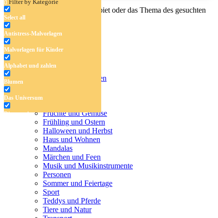
Filter by Kategórie
Geben Sie den Namen, das Gebiet oder das Thema des gesuchten
Select all
Malbuchs ein.
Antistress-Malvorlagen
Malvorlagen für Kinder
Antistress-Malvorlagen
Alphabet und zahlen
Malvorlagen für Kinder
Alphabet und zahlen
Blumen
Blumen
Das Universum
Das Universum
Dinosaurier
Früchte und Gemüse
Dinosaurier
Frühling und Ostern
Früchte und Gemüse
Halloween und Herbst
Haus und Wohnen
Frühling und Ostern
Mandalas
Märchen und Feen
Halloween und Herbst
Musik und Musikinstrumente
Personen
Haus und Wohnen
Sommer und Feiertage
Sport
Mandalas
Teddys und Pferde
Tiere und Natur
Märchen und Feen