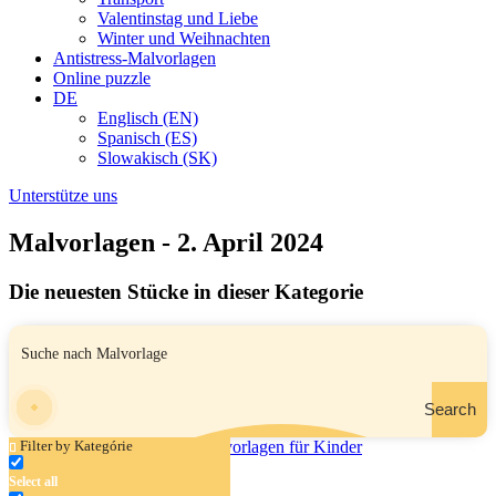
Valentinstag und Liebe
Winter und Weihnachten
Antistress-Malvorlagen
Online puzzle
DE
Englisch (EN)
Spanisch (ES)
Slowakisch (SK)
Unterstütze uns
Malvorlagen - 2. April 2024
Die neuesten Stücke in dieser Kategorie
Search
Filter by Kategórie
Select all
Roblox – Pferd