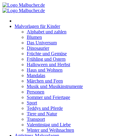
Zum
Inhalt
springen
Malvorlagen für Kinder
Alphabet und zahlen
Blumen
Das Universum
Dinosaurier
Früchte und Gemüse
Frühling und Ostern
Halloween und Herbst
Haus und Wohnen
Mandalas
Märchen und Feen
Musik und Musikinstrumente
Personen
Sommer und Feiertage
Sport
Teddys und Pferde
Tiere und Natur
Transport
Valentinstag und Liebe
Winter und Weihnachten
Antistress-Malvorlagen