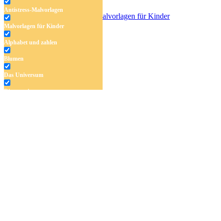
Antistress-Malvorlagen
Malvorlagen für Kinder
Roblox – Einhorn
Alphabet und zahlen
Blumen
Das Universum
Dinosaurier
Früchte und Gemüse
Frühling und Ostern
Halloween und Herbst
Haus und Wohnen
Mandalas
Märchen und Feen
Musik und Musikinstrumente