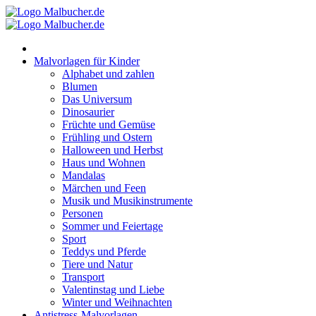
Zum
Inhalt
springen
Malvorlagen für Kinder
Alphabet und zahlen
Blumen
Das Universum
Dinosaurier
Früchte und Gemüse
Frühling und Ostern
Halloween und Herbst
Haus und Wohnen
Mandalas
Märchen und Feen
Musik und Musikinstrumente
Personen
Sommer und Feiertage
Sport
Teddys und Pferde
Tiere und Natur
Transport
Valentinstag und Liebe
Winter und Weihnachten
Antistress-Malvorlagen