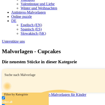
Valentinstag und Liebe
Winter und Weihnachten
Antistress-Malvorlagen
Online puzzle
DE
Englisch (EN)
Spanisch (ES)
Slowakisch (SK)
Unterstütze uns
Malvorlagen - Cupcakes
Die neuesten Stücke in dieser Kategorie
Filter by Kategórie
Select all
Hase mit Süßigkeiten