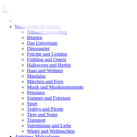
Zum
Inhalt
springen
Malvorlagen für Kinder
Alphabet und zahlen
Blumen
Das Universum
Dinosaurier
Früchte und Gemüse
Frühling und Ostern
Halloween und Herbst
Haus und Wohnen
Mandalas
Märchen und Feen
Musik und Musikinstrumente
Personen
Sommer und Feiertage
Sport
Teddys und Pferde
Tiere und Natur
Transport
Valentinstag und Liebe
Winter und Weihnachten
Antistress-Malvorlagen