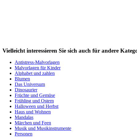
Personen
Sommer und Feiertage
Sport
Teddys und Pferde
Tiere und Natur
Vielleicht interessieren Sie sich auch für andere Kat
Transport
Valentinstag und Liebe
Antistress-Malvorlagen
Malvorlagen für Kinder
Winter und Weihnachten
Alphabet und zahlen
Blumen
Nezaradené
Das Universum
Dinosaurier
Unkategorisiert
Früchte und Gemüse
Frühling und Ostern
Halloween und Herbst
Haus und Wohnen
Mandalas
Märchen und Feen
Musik und Musikinstrumente
Personen