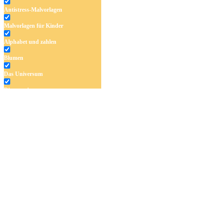
Antistress-Malvorlagen
Malvorlagen für Kinder
Alphabet und zahlen
Blumen
Das Universum
Dinosaurier
Früchte und Gemüse
Frühling und Ostern
Halloween und Herbst
Haus und Wohnen
Mandalas
Märchen und Feen
Musik und Musikinstrumente