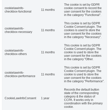
The cookie is set by GDPR
cookielawinfo-
cookie consent to record the
11 months
checkbox-functional
user consent for the cookies
in the category "Functional".
This cookie is set by GDPR
Cookie Consent plugin. The
cookielawinfo-
11 months
cookies is used to store the
checkbox-necessary
user consent for the cookies
in the category "Necessary".
This cookie is set by GDPR
Cookie Consent plugin. The
cookielawinfo-
11 months
cookie is used to store the
checkbox-others
user consent for the cookies
in the category "Other.
This cookie is set by GDPR
Cookie Consent plugin. The
cookielawinfo-
11 months
cookie is used to store the
checkbox-performance
user consent for the cookies
in the category "Performance".
Records the default button
state of the corresponding
category & the status of
CookieLawInfoConsent
1 year
CCPA. It works only in
coordination with the primary
cookie.