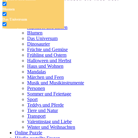
Blumen
Antistress-Malvorlagen
Das Universum
Malvorlagen für Kinder
Alphabet und zahlen
Dinosaurier
Blumen
Das Universum
Früchte und Gemüse
Dinosaurier
Früchte und Gemüse
Frühling und Ostern
Frühling und Ostern
Halloween und Herbst
Halloween und Herbst
Haus und Wohnen
Haus und Wohnen
Mandalas
Märchen und Feen
Mandalas
Musik und Musikinstrumente
Personen
Märchen und Feen
Sommer und Feiertage
Sport
Musik und Musikinstrumente
Teddys und Pferde
Tiere und Natur
Personen
Transport
Sommer und Feiertage
Valentinstag und Liebe
Winter und Weihnachten
Sport
Online Puzzle