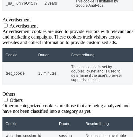
This cookie is installed by
_ga_F0NY6Q4SJY
2 years
Google Analytics.
Advertisement
Advertisement
Advertisement cookies are used to provide visitors with relevant ads
and marketing campaigns. These cookies track visitors across
websites and collect information to provide customized ads.
Cookie
Dauer
Beschreibung
The test_cookie is set by
doubleclick.net and is used to
test_cookie
15 minutes
determine if the user's browser
supports cookies.
Others
Others
Other uncategorized cookies are those that are being analyzed and
have not been classified into a category as yet.
Cookie
Dauer
Beschreibung
wbcr_inp_session_id
session
No description available.