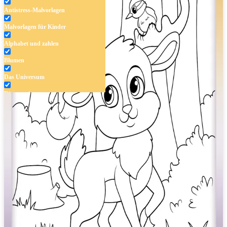
Antistress-Malvorlagen
Malvorlagen für Kinder
Alphabet und zahlen
Blumen
Das Universum
Dinosaurier
Früchte und Gemüse
Frühling und Ostern
Halloween und Herbst
Haus und Wohnen
Mandalas
Märchen und Feen
Musik und Musikinstrumente