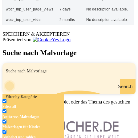
wbcr_inp_user_page_views
7 days
No description available.
wbcr_inp_user_visits
2 months
No description available.
SPEICHERN & AKZEPTIEREN
Präsentiert von
Suche nach Malvorlage
Search
Filter by Kategórie
Geben Sie den Namen, das Gebiet oder das Thema des gesuchten
Select all
Malbuchs ein.
Antistress-Malvorlagen
Malvorlagen für Kinder
Alphabet und zahlen