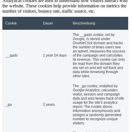
Analytical cookies are used to understand how visitors interact with
the website. These cookies help provide information on metrics the
number of visitors, bounce rate, traffic source, etc.
Cookie
Dauer
Beschreibung
The __gads cookie, set by
Google, is stored under
DoubleClick domain and tracks
the number of times users see
an advert, measures the success
__gads
1 year 24 days
of the campaign and calculates
its revenue. This cookie can only
be read from the domain they
are set on and will not track any
data while browsing through
other sites.
The _ga cookie, installed by
Google Analytics, calculates
visitor, session and campaign
data and also keeps track of site
usage for the site's analytics
_ga
2 years
report. The cookie stores
information anonymously and
assigns a randomly generated
number to recognize unique
visitors.