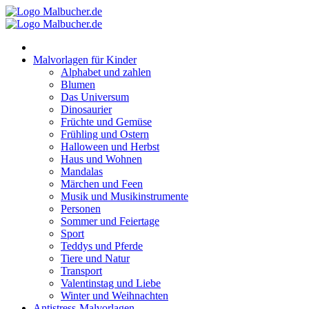
Zum
Inhalt
springen
Malvorlagen für Kinder
Alphabet und zahlen
Blumen
Das Universum
Dinosaurier
Früchte und Gemüse
Frühling und Ostern
Halloween und Herbst
Haus und Wohnen
Mandalas
Märchen und Feen
Musik und Musikinstrumente
Personen
Sommer und Feiertage
Sport
Teddys und Pferde
Tiere und Natur
Transport
Valentinstag und Liebe
Winter und Weihnachten
Antistress-Malvorlagen