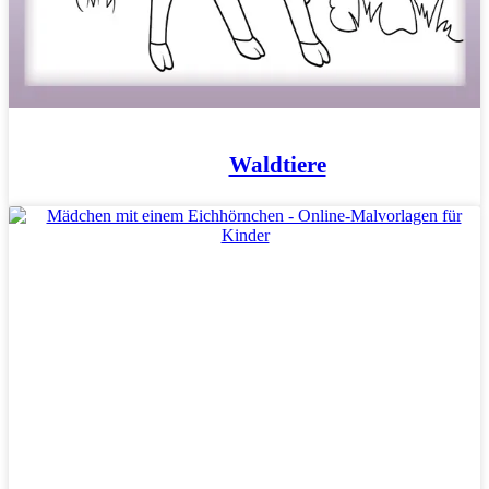
Personen
Sommer und Feiertage
Sport
Teddys und Pferde
Tiere und Natur
Waldtiere
Transport
Valentinstag und Liebe
Winter und Weihnachten
Nezaradené
Unkategorisiert