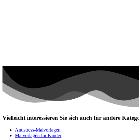
Personen
Sommer und Feiertage
Sport
Teddys und Pferde
Tiere und Natur
Transport
Valentinstag und Liebe
Winter und Weihnachten
Nezaradené
Unkategorisiert
Vielleicht interessieren Sie sich auch für andere Kat
Antistress-Malvorlagen
Malvorlagen für Kinder