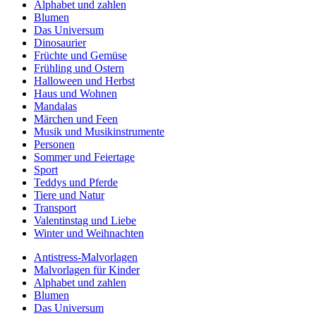
Alphabet und zahlen
Blumen
Das Universum
Dinosaurier
Früchte und Gemüse
Frühling und Ostern
Halloween und Herbst
Haus und Wohnen
Mandalas
Märchen und Feen
Musik und Musikinstrumente
Personen
Sommer und Feiertage
Sport
Teddys und Pferde
Tiere und Natur
Transport
Valentinstag und Liebe
Winter und Weihnachten
Antistress-Malvorlagen
Malvorlagen für Kinder
Alphabet und zahlen
Blumen
Das Universum