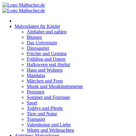
Zum
Inhalt
springen
Malvorlagen für Kinder
Alphabet und zahlen
Blumen
Das Universum
Dinosaurier
Früchte und Gemüse
Frühling und Ostern
Halloween und Herbst
Haus und Wohnen
Mandalas
Märchen und Feen
Musik und Musikinstrumente
Personen
Sommer und Feiertage
Sport
Teddys und Pferde
Tiere und Natur
Transport
Valentinstag und Liebe
Winter und Weihnachten
Antistress-Malvorlagen