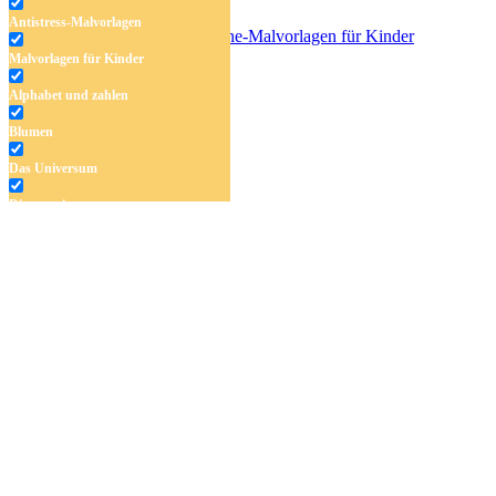
Antistress-Malvorlagen
Malvorlagen für Kinder
Aeromexico Flugzeug
Alphabet und zahlen
Blumen
Das Universum
Dinosaurier
Früchte und Gemüse
Frühling und Ostern
Halloween und Herbst
Haus und Wohnen
Mandalas
Märchen und Feen
Musik und Musikinstrumente