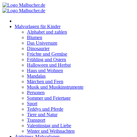
Zum
Inhalt
springen
Malvorlagen für Kinder
Alphabet und zahlen
Blumen
Das Universum
Dinosaurier
Früchte und Gemüse
Frühling und Ostern
Halloween und Herbst
Haus und Wohnen
Mandalas
Märchen und Feen
Musik und Musikinstrumente
Personen
Sommer und Feiertage
Sport
Teddys und Pferde
Tiere und Natur
Transport
Valentinstag und Liebe
Winter und Weihnachten
Antistress-Malvorlagen