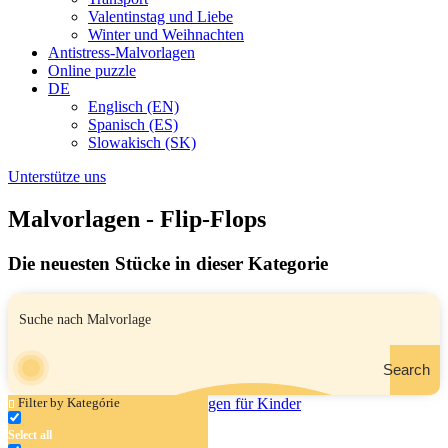
Valentinstag und Liebe
Winter und Weihnachten
Antistress-Malvorlagen
Online puzzle
DE
Englisch (EN)
Spanisch (ES)
Slowakisch (SK)
Unterstütze uns
Malvorlagen - Flip-Flops
Die neuesten Stücke in dieser Kategorie
Search
Filter by Kategórie
Select all
Bademode