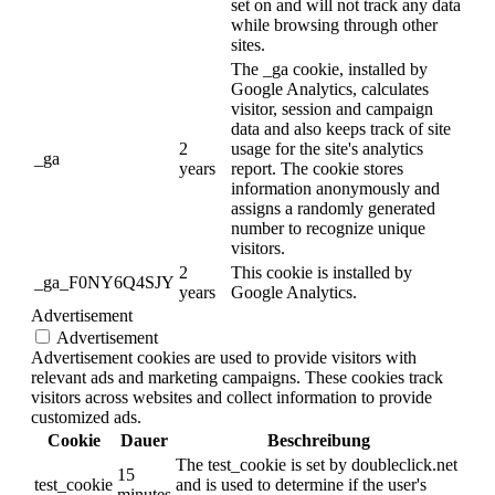
set on and will not track any data
while browsing through other
sites.
The _ga cookie, installed by
Google Analytics, calculates
visitor, session and campaign
data and also keeps track of site
2
usage for the site's analytics
_ga
years
report. The cookie stores
information anonymously and
assigns a randomly generated
number to recognize unique
visitors.
2
This cookie is installed by
_ga_F0NY6Q4SJY
years
Google Analytics.
Advertisement
Advertisement
Advertisement cookies are used to provide visitors with
relevant ads and marketing campaigns. These cookies track
visitors across websites and collect information to provide
customized ads.
Cookie
Dauer
Beschreibung
The test_cookie is set by doubleclick.net
15
test_cookie
and is used to determine if the user's
minutes