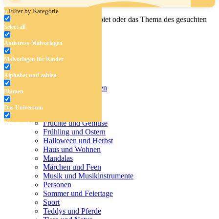
Filter by Kategórie
Geben Sie den Namen, das Gebiet oder das Thema des gesuchten
Select all
Malbuchs ein.
Antistress-Malvorlagen
Malvorlagen für Kinder
Antistress-Malvorlagen
Alphabet und zahlen
Malvorlagen für Kinder
Alphabet und zahlen
Blumen
Blumen
Das Universum
Das Universum
Dinosaurier
Früchte und Gemüse
Dinosaurier
Frühling und Ostern
Früchte und Gemüse
Halloween und Herbst
Haus und Wohnen
Frühling und Ostern
Mandalas
Märchen und Feen
Halloween und Herbst
Musik und Musikinstrumente
Personen
Haus und Wohnen
Sommer und Feiertage
Sport
Mandalas
Teddys und Pferde