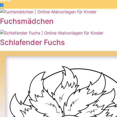
Blumen
Das Universum
Fuchsmädchen
Dinosaurier
Früchte und Gemüse
Schlafender Fuchs
Frühling und Ostern
Halloween und Herbst
Haus und Wohnen
Mandalas
Märchen und Feen
Musik und Musikinstrumente
Personen
Sommer und Feiertage