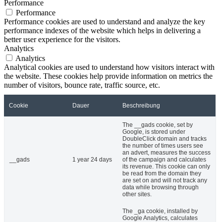
Performance
Performance
Performance cookies are used to understand and analyze the key
performance indexes of the website which helps in delivering a
better user experience for the visitors.
Analytics
Analytics
Analytical cookies are used to understand how visitors interact with
the website. These cookies help provide information on metrics the
number of visitors, bounce rate, traffic source, etc.
Cookie
Dauer
Beschreibung
The __gads cookie, set by
Google, is stored under
DoubleClick domain and tracks
the number of times users see
an advert, measures the success
__gads
1 year 24 days
of the campaign and calculates
its revenue. This cookie can only
be read from the domain they
are set on and will not track any
data while browsing through
other sites.
The _ga cookie, installed by
Google Analytics, calculates