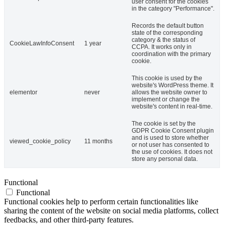
user consent for the cookies
in the category "Performance".
Records the default button
state of the corresponding
category & the status of
CookieLawInfoConsent
1 year
CCPA. It works only in
coordination with the primary
cookie.
This cookie is used by the
website's WordPress theme. It
elementor
never
allows the website owner to
implement or change the
website's content in real-time.
The cookie is set by the
GDPR Cookie Consent plugin
and is used to store whether
viewed_cookie_policy
11 months
or not user has consented to
the use of cookies. It does not
store any personal data.
Functional
Functional
Functional cookies help to perform certain functionalities like
sharing the content of the website on social media platforms, collect
feedbacks, and other third-party features.