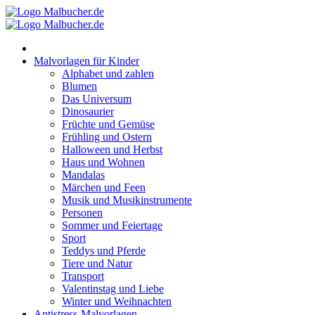
Zum
Inhalt
springen
Malvorlagen für Kinder
Alphabet und zahlen
Blumen
Das Universum
Dinosaurier
Früchte und Gemüse
Frühling und Ostern
Halloween und Herbst
Haus und Wohnen
Mandalas
Märchen und Feen
Musik und Musikinstrumente
Personen
Sommer und Feiertage
Sport
Teddys und Pferde
Tiere und Natur
Transport
Valentinstag und Liebe
Winter und Weihnachten
Antistress-Malvorlagen