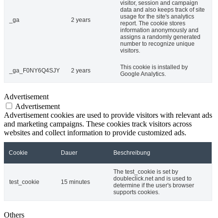
visitor, session and campaign
data and also keeps track of site
usage for the site's analytics
_ga
2 years
report. The cookie stores
information anonymously and
assigns a randomly generated
number to recognize unique
visitors.
This cookie is installed by
_ga_F0NY6Q4SJY
2 years
Google Analytics.
Advertisement
Advertisement
Advertisement cookies are used to provide visitors with relevant ads
and marketing campaigns. These cookies track visitors across
websites and collect information to provide customized ads.
Cookie
Dauer
Beschreibung
The test_cookie is set by
doubleclick.net and is used to
test_cookie
15 minutes
determine if the user's browser
supports cookies.
Others