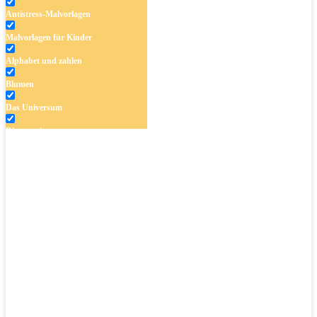
Antistress-Malvorlagen
Malvorlagen für Kinder
Alphabet und zahlen
Blumen
Das Universum
Dinosaurier
Früchte und Gemüse
Frühling und Ostern
Halloween und Herbst
Haus und Wohnen
Mandalas
Märchen und Feen
Musik und Musikinstrumente