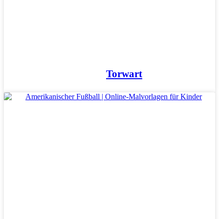
Personen
Sommer und Feiertage
Sport
Teddys und Pferde
Tiere und Natur
Torwart
Transport
Valentinstag und Liebe
Winter und Weihnachten
Nezaradené
Unkategorisiert