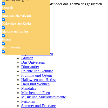
Geben Sie den Namen, das Gebiet oder das Thema des gesuchten
Select all
Malbuchs ein.
Antistress-Malvorlagen
Malvorlagen für Kinder
Alphabet und zahlen
Blumen
Antistress-Malvorlagen
Das Universum
Malvorlagen für Kinder
Alphabet und zahlen
Dinosaurier
Blumen
Das Universum
Früchte und Gemüse
Dinosaurier
Früchte und Gemüse
Frühling und Ostern
Frühling und Ostern
Halloween und Herbst
Halloween und Herbst
Haus und Wohnen
Haus und Wohnen
Mandalas
Märchen und Feen
Mandalas
Musik und Musikinstrumente
Personen
Märchen und Feen
Sommer und Feiertage