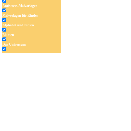
Antistress-Malvorlagen
Malvorlagen für Kinder
Alphabet und zahlen
Blumen
Das Universum
Dinosaurier
Früchte und Gemüse
Frühling und Ostern
Halloween und Herbst
Haus und Wohnen
Mandalas
Märchen und Feen
Musik und Musikinstrumente