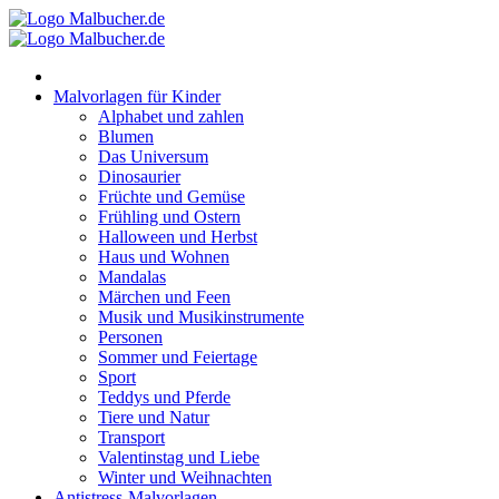
Zum
Inhalt
springen
Malvorlagen für Kinder
Alphabet und zahlen
Blumen
Das Universum
Dinosaurier
Früchte und Gemüse
Frühling und Ostern
Halloween und Herbst
Haus und Wohnen
Mandalas
Märchen und Feen
Musik und Musikinstrumente
Personen
Sommer und Feiertage
Sport
Teddys und Pferde
Tiere und Natur
Transport
Valentinstag und Liebe
Winter und Weihnachten
Antistress-Malvorlagen