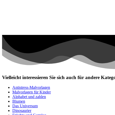
Personen
Sommer und Feiertage
Sport
Teddys und Pferde
Tiere und Natur
Transport
Valentinstag und Liebe
Winter und Weihnachten
Nezaradené
Unkategorisiert
Vielleicht interessieren Sie sich auch für andere Kat
Antistress-Malvorlagen
Malvorlagen für Kinder
Alphabet und zahlen
Blumen
Das Universum
Dinosaurier