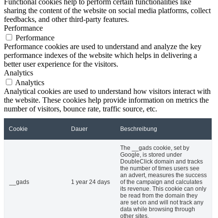
Functional cookies help to perform certain functionalities like
sharing the content of the website on social media platforms, collect
feedbacks, and other third-party features.
Performance
Performance
Performance cookies are used to understand and analyze the key
performance indexes of the website which helps in delivering a
better user experience for the visitors.
Analytics
Analytics
Analytical cookies are used to understand how visitors interact with
the website. These cookies help provide information on metrics the
number of visitors, bounce rate, traffic source, etc.
Cookie
Dauer
Beschreibung
The __gads cookie, set by
Google, is stored under
DoubleClick domain and tracks
the number of times users see
an advert, measures the success
__gads
1 year 24 days
of the campaign and calculates
its revenue. This cookie can only
be read from the domain they
are set on and will not track any
data while browsing through
other sites.