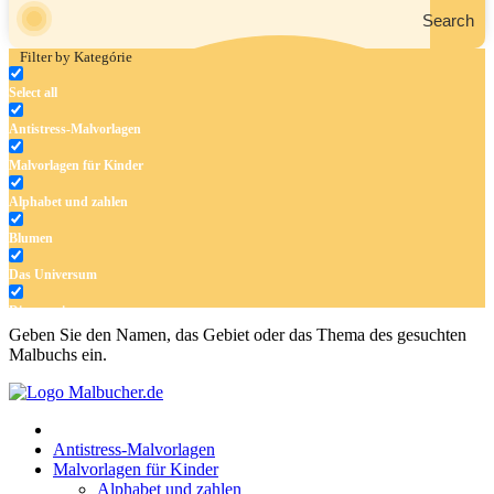
Search
Filter by Kategórie
Select all
Antistress-Malvorlagen
Malvorlagen für Kinder
Alphabet und zahlen
Blumen
Das Universum
Dinosaurier
Geben Sie den Namen, das Gebiet oder das Thema des gesuchten
Früchte und Gemüse
Malbuchs ein.
Frühling und Ostern
Halloween und Herbst
Antistress-Malvorlagen
Haus und Wohnen
Malvorlagen für Kinder
Alphabet und zahlen
Mandalas