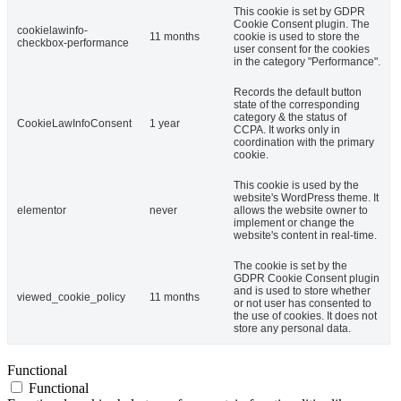
This cookie is set by GDPR
Cookie Consent plugin. The
cookielawinfo-
11 months
cookie is used to store the
checkbox-performance
user consent for the cookies
in the category "Performance".
Records the default button
state of the corresponding
category & the status of
CookieLawInfoConsent
1 year
CCPA. It works only in
coordination with the primary
cookie.
This cookie is used by the
website's WordPress theme. It
elementor
never
allows the website owner to
implement or change the
website's content in real-time.
The cookie is set by the
GDPR Cookie Consent plugin
and is used to store whether
viewed_cookie_policy
11 months
or not user has consented to
the use of cookies. It does not
store any personal data.
Functional
Functional