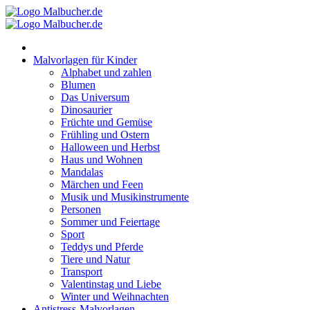
Zum
Inhalt
springen
Malvorlagen für Kinder
Alphabet und zahlen
Blumen
Das Universum
Dinosaurier
Früchte und Gemüse
Frühling und Ostern
Halloween und Herbst
Haus und Wohnen
Mandalas
Märchen und Feen
Musik und Musikinstrumente
Personen
Sommer und Feiertage
Sport
Teddys und Pferde
Tiere und Natur
Transport
Valentinstag und Liebe
Winter und Weihnachten
Antistress-Malvorlagen