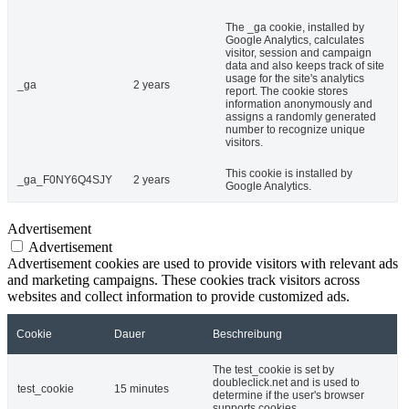
The _ga cookie, installed by
Google Analytics, calculates
visitor, session and campaign
data and also keeps track of site
usage for the site's analytics
_ga
2 years
report. The cookie stores
information anonymously and
assigns a randomly generated
number to recognize unique
visitors.
This cookie is installed by
_ga_F0NY6Q4SJY
2 years
Google Analytics.
Advertisement
Advertisement
Advertisement cookies are used to provide visitors with relevant ads
and marketing campaigns. These cookies track visitors across
websites and collect information to provide customized ads.
Cookie
Dauer
Beschreibung
The test_cookie is set by
doubleclick.net and is used to
test_cookie
15 minutes
determine if the user's browser
supports cookies.