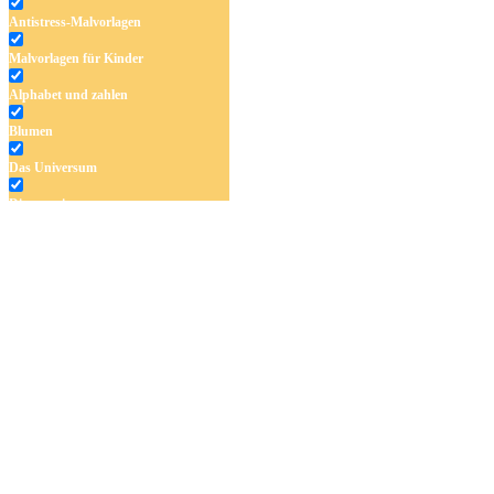
Antistress-Malvorlagen
Malvorlagen für Kinder
Alphabet und zahlen
Blumen
Das Universum
Dinosaurier
Früchte und Gemüse
Frühling und Ostern
Halloween und Herbst
Haus und Wohnen
Mandalas
Märchen und Feen
Musik und Musikinstrumente