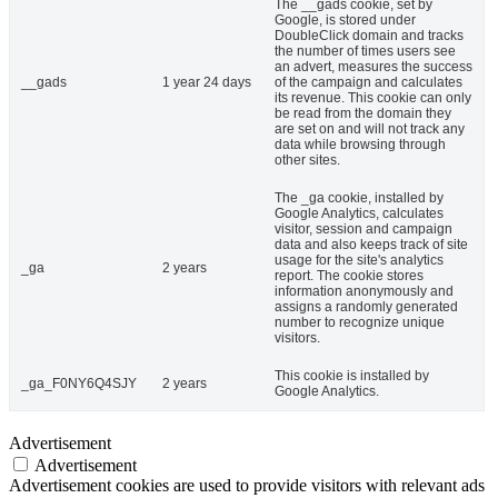
The __gads cookie, set by
Google, is stored under
DoubleClick domain and tracks
the number of times users see
an advert, measures the success
__gads
1 year 24 days
of the campaign and calculates
its revenue. This cookie can only
be read from the domain they
are set on and will not track any
data while browsing through
other sites.
The _ga cookie, installed by
Google Analytics, calculates
visitor, session and campaign
data and also keeps track of site
usage for the site's analytics
_ga
2 years
report. The cookie stores
information anonymously and
assigns a randomly generated
number to recognize unique
visitors.
This cookie is installed by
_ga_F0NY6Q4SJY
2 years
Google Analytics.
Advertisement
Advertisement
Advertisement cookies are used to provide visitors with relevant ads