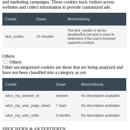
and marketing campaigns. These cookies track visitors across
websites and collect information to provide customized ads.
Cookie
Dauer
Beschreibung
The test_cookie is set by
doubleclick.net and is used to
test_cookie
15 minutes
determine if the user's browser
supports cookies.
Others
Others
Other uncategorized cookies are those that are being analyzed and
have not been classified into a category as yet.
Cookie
Dauer
Beschreibung
wbcr_inp_session_id
session
No description available.
wbcr_inp_user_page_views
7 days
No description available.
wbcr_inp_user_visits
2 months
No description available.
SPEICHERN & AKZEPTIEREN