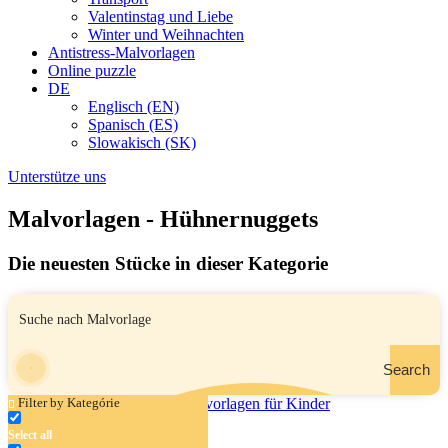
Valentinstag und Liebe
Winter und Weihnachten
Antistress-Malvorlagen
Online puzzle
DE
Englisch (EN)
Spanisch (ES)
Slowakisch (SK)
Unterstütze uns
Malvorlagen - Hühnernuggets
Die neuesten Stücke in dieser Kategorie
Search
Filter by Kategórie
Select all
Hühnernuggets