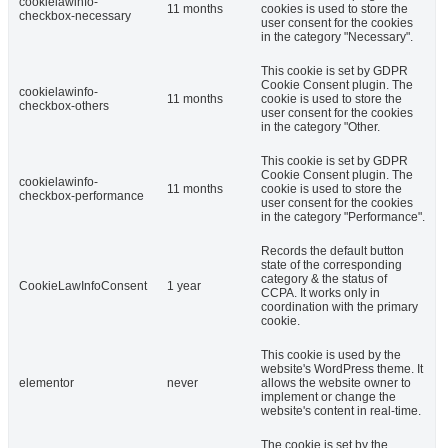
cookielawinfo-
11 months
cookies is used to store the
checkbox-necessary
user consent for the cookies
in the category "Necessary".
This cookie is set by GDPR
Cookie Consent plugin. The
cookielawinfo-
11 months
cookie is used to store the
checkbox-others
user consent for the cookies
in the category "Other.
This cookie is set by GDPR
Cookie Consent plugin. The
cookielawinfo-
11 months
cookie is used to store the
checkbox-performance
user consent for the cookies
in the category "Performance".
Records the default button
state of the corresponding
category & the status of
CookieLawInfoConsent
1 year
CCPA. It works only in
coordination with the primary
cookie.
This cookie is used by the
website's WordPress theme. It
elementor
never
allows the website owner to
implement or change the
website's content in real-time.
The cookie is set by the