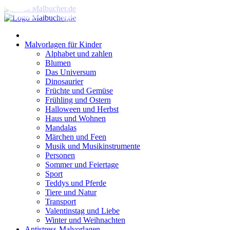
Zum
Inhalt
springen
Malvorlagen für Kinder
Alphabet und zahlen
Blumen
Das Universum
Dinosaurier
Früchte und Gemüse
Frühling und Ostern
Halloween und Herbst
Haus und Wohnen
Mandalas
Märchen und Feen
Musik und Musikinstrumente
Personen
Sommer und Feiertage
Sport
Teddys und Pferde
Tiere und Natur
Transport
Valentinstag und Liebe
Winter und Weihnachten
Antistress-Malvorlagen