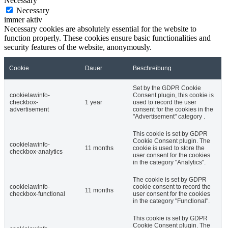
Necessary
Necessary
immer aktiv
Necessary cookies are absolutely essential for the website to
function properly. These cookies ensure basic functionalities and
security features of the website, anonymously.
Cookie
Dauer
Beschreibung
Set by the GDPR Cookie
cookielawinfo-
Consent plugin, this cookie is
checkbox-
1 year
used to record the user
advertisement
consent for the cookies in the
"Advertisement" category .
This cookie is set by GDPR
Cookie Consent plugin. The
cookielawinfo-
11 months
cookie is used to store the
checkbox-analytics
user consent for the cookies
in the category "Analytics".
The cookie is set by GDPR
cookielawinfo-
cookie consent to record the
11 months
checkbox-functional
user consent for the cookies
in the category "Functional".
This cookie is set by GDPR
Cookie Consent plugin. The