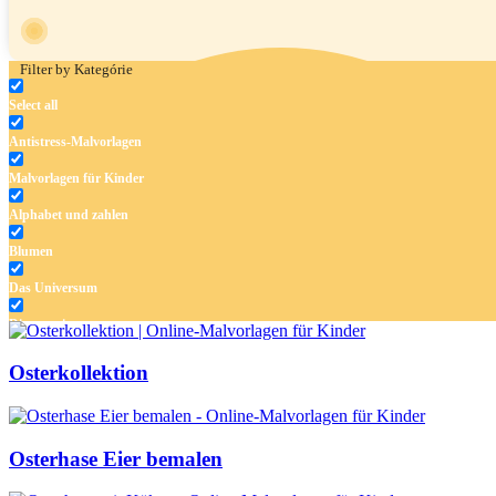
Filter by Kategórie
Select all
Antistress-Malvorlagen
Malvorlagen für Kinder
Alphabet und zahlen
Blumen
Das Universum
Dinosaurier
Früchte und Gemüse
Osterkollektion
Frühling und Ostern
Halloween und Herbst
Osterhase Eier bemalen
Haus und Wohnen