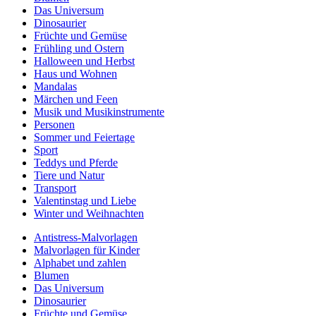
Das Universum
Dinosaurier
Früchte und Gemüse
Frühling und Ostern
Halloween und Herbst
Haus und Wohnen
Mandalas
Märchen und Feen
Musik und Musikinstrumente
Personen
Sommer und Feiertage
Sport
Teddys und Pferde
Tiere und Natur
Transport
Valentinstag und Liebe
Winter und Weihnachten
Antistress-Malvorlagen
Malvorlagen für Kinder
Alphabet und zahlen
Blumen
Das Universum
Dinosaurier
Früchte und Gemüse