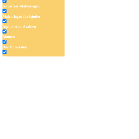
Antistress-Malvorlagen
Malvorlagen für Kinder
Alphabet und zahlen
Blumen
Das Universum
Dinosaurier
Früchte und Gemüse
Frühling und Ostern
Halloween und Herbst
Haus und Wohnen
Mandalas
Märchen und Feen
Musik und Musikinstrumente