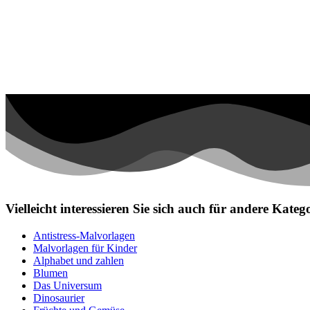
Personen
Sommer und Feiertage
Sport
Teddys und Pferde
Tiere und Natur
Transport
Valentinstag und Liebe
Winter und Weihnachten
Nezaradené
Unkategorisiert
Vielleicht interessieren Sie sich auch für andere Kat
Antistress-Malvorlagen
Malvorlagen für Kinder
Alphabet und zahlen
Blumen
Das Universum
Dinosaurier