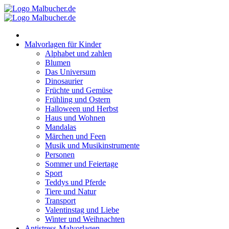
Zum
Inhalt
springen
Malvorlagen für Kinder
Alphabet und zahlen
Blumen
Das Universum
Dinosaurier
Früchte und Gemüse
Frühling und Ostern
Halloween und Herbst
Haus und Wohnen
Mandalas
Märchen und Feen
Musik und Musikinstrumente
Personen
Sommer und Feiertage
Sport
Teddys und Pferde
Tiere und Natur
Transport
Valentinstag und Liebe
Winter und Weihnachten
Antistress-Malvorlagen