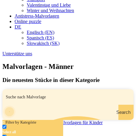
Valentinstag und Liebe
Winter und Weihnachten
Antistress-Malvorlagen
Online puzzle
DE
Englisch (EN)
Spanisch (ES)
Slowakisch (SK)
Unterstütze uns
Malvorlagen - Männer
Die neuesten Stücke in dieser Kategorie
Search
Filter by Kategórie
Select all
Volleyballspieler