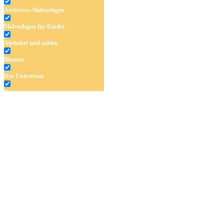
Antistress-Malvorlagen
Malvorlagen für Kinder
Alphabet und zahlen
Blumen
Das Universum
Dinosaurier
Früchte und Gemüse
Frühling und Ostern
Halloween und Herbst
Haus und Wohnen
Mandalas
Märchen und Feen
Musik und Musikinstrumente