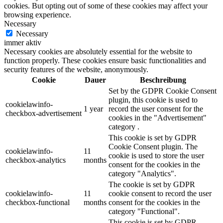
cookies. But opting out of some of these cookies may affect your
browsing experience.
Necessary
Necessary
immer aktiv
Necessary cookies are absolutely essential for the website to
function properly. These cookies ensure basic functionalities and
security features of the website, anonymously.
Cookie
Dauer
Beschreibung
Set by the GDPR Cookie Consent
plugin, this cookie is used to
cookielawinfo-
1 year
record the user consent for the
checkbox-advertisement
cookies in the "Advertisement"
category .
This cookie is set by GDPR
Cookie Consent plugin. The
cookielawinfo-
11
cookie is used to store the user
checkbox-analytics
months
consent for the cookies in the
category "Analytics".
The cookie is set by GDPR
cookielawinfo-
11
cookie consent to record the user
checkbox-functional
months
consent for the cookies in the
category "Functional".
This cookie is set by GDPR