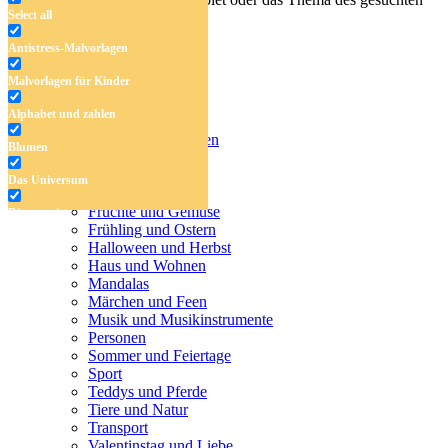
Select all
Malbuchs ein.
Antistress-Malvorlagen
Malvorlagen für Kinder
Antistress-Malvorlagen
Alphabet und zahlen
Malvorlagen für Kinder
Alphabet und zahlen
Blumen
Blumen
Das Universum
Das Universum
Dinosaurier
Früchte und Gemüse
Dinosaurier
Frühling und Ostern
Früchte und Gemüse
Halloween und Herbst
Haus und Wohnen
Frühling und Ostern
Mandalas
Märchen und Feen
Halloween und Herbst
Musik und Musikinstrumente
Personen
Haus und Wohnen
Sommer und Feiertage
Sport
Mandalas
Teddys und Pferde
Tiere und Natur
Märchen und Feen
Transport
Musik und Musikinstrumente
Valentinstag und Liebe