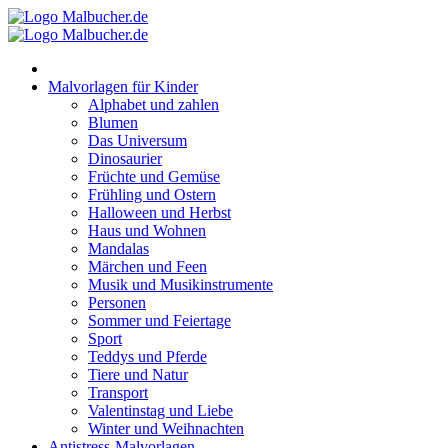
Zum
Inhalt
springen
Malvorlagen für Kinder
Alphabet und zahlen
Blumen
Das Universum
Dinosaurier
Früchte und Gemüse
Frühling und Ostern
Halloween und Herbst
Haus und Wohnen
Mandalas
Märchen und Feen
Musik und Musikinstrumente
Personen
Sommer und Feiertage
Sport
Teddys und Pferde
Tiere und Natur
Transport
Valentinstag und Liebe
Winter und Weihnachten
Antistress-Malvorlagen