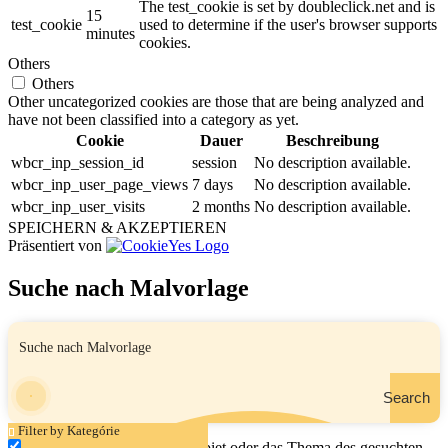
The test_cookie is set by doubleclick.net and is
15
test_cookie
used to determine if the user's browser supports
minutes
cookies.
Others
Others
Other uncategorized cookies are those that are being analyzed and
have not been classified into a category as yet.
Cookie
Dauer
Beschreibung
wbcr_inp_session_id
session
No description available.
wbcr_inp_user_page_views
7 days
No description available.
wbcr_inp_user_visits
2 months
No description available.
SPEICHERN & AKZEPTIEREN
Präsentiert von
Suche nach Malvorlage
Search
Filter by Kategórie
Geben Sie den Namen, das Gebiet oder das Thema des gesuchten