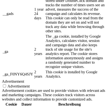
stored under DoubleClick domain and
tracks the number of times users see an
1 year
advert, measures the success of the
__gads
24
campaign and calculates its revenue.
days
This cookie can only be read from the
domain they are set on and will not
track any data while browsing through
other sites.
The _ga cookie, installed by Google
Analytics, calculates visitor, session
and campaign data and also keeps
2
track of site usage for the site's
_ga
years
analytics report. The cookie stores
information anonymously and assigns
a randomly generated number to
recognize unique visitors.
2
This cookie is installed by Google
_ga_F0NY6Q4SJY
years
Analytics.
Advertisement
Advertisement
Advertisement cookies are used to provide visitors with relevant ads
and marketing campaigns. These cookies track visitors across
websites and collect information to provide customized ads.
Cookie
Dauer
Beschreibung