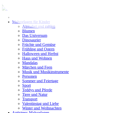
Zum
Inhalt
springen
Malvorlagen für Kinder
Alphabet und zahlen
Blumen
Das Universum
Dinosaurier
Früchte und Gemüse
Frühling und Ostern
Halloween und Herbst
Haus und Wohnen
Mandalas
Märchen und Feen
Musik und Musikinstrumente
Personen
Sommer und Feiertage
Sport
Teddys und Pferde
Tiere und Natur
Transport
Valentinstag und Liebe
Winter und Weihnachten
Antistress-Malvorlagen