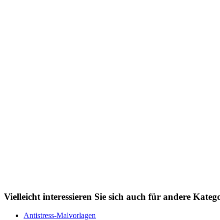
Personen
Sommer und Feiertage
Sport
Teddys und Pferde
Tiere und Natur
Transport
Valentinstag und Liebe
Winter und Weihnachten
Nezaradené
Unkategorisiert
Vielleicht interessieren Sie sich auch für andere Kat
Antistress-Malvorlagen