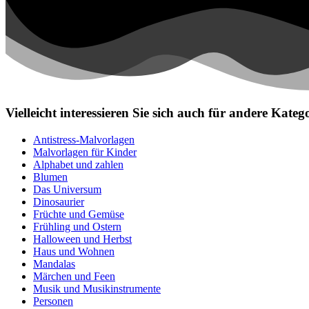
Vielleicht interessieren Sie sich auch für andere Kat
Antistress-Malvorlagen
Malvorlagen für Kinder
Alphabet und zahlen
Blumen
Das Universum
Dinosaurier
Früchte und Gemüse
Frühling und Ostern
Halloween und Herbst
Haus und Wohnen
Mandalas
Märchen und Feen
Musik und Musikinstrumente
Personen