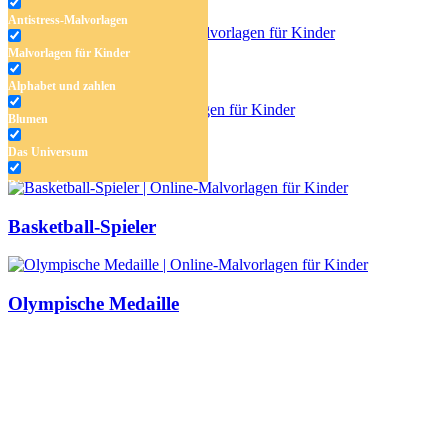
Antistress-Malvorlagen
Malvorlagen für Kinder
Eiskunstläuferin
Alphabet und zahlen
Blumen
Sprinterin
Das Universum
Dinosaurier
Früchte und Gemüse
Basketball-Spieler
Frühling und Ostern
Halloween und Herbst
Olympische Medaille
Haus und Wohnen
Mandalas
Märchen und Feen
Musik und Musikinstrumente