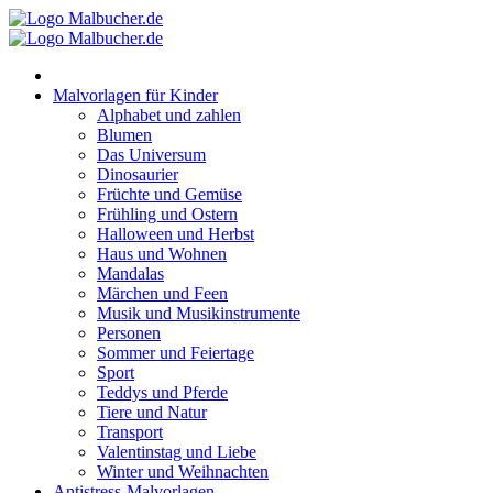
Zum
Inhalt
springen
Malvorlagen für Kinder
Alphabet und zahlen
Blumen
Das Universum
Dinosaurier
Früchte und Gemüse
Frühling und Ostern
Halloween und Herbst
Haus und Wohnen
Mandalas
Märchen und Feen
Musik und Musikinstrumente
Personen
Sommer und Feiertage
Sport
Teddys und Pferde
Tiere und Natur
Transport
Valentinstag und Liebe
Winter und Weihnachten
Antistress-Malvorlagen