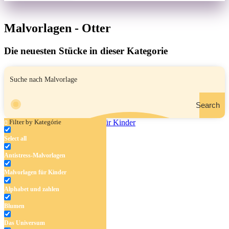
Malvorlagen - Otter
Die neuesten Stücke in dieser Kategorie
Search
Filter by Kategórie
Select all
Otter
Antistress-Malvorlagen
Malvorlagen für Kinder
Alphabet und zahlen
Blumen
Das Universum