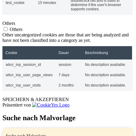
doubleclick.net and is used to
test_cookie
15 minutes
determine if the user's browser
supports cookies.
Others
Others
Other uncategorized cookies are those that are being analyzed and
have not been classified into a category as yet.
Cookie
Dauer
Beschreibung
wbcr_inp_session_id
session
No description available.
wbcr_inp_user_page_views
7 days
No description available.
wbcr_inp_user_visits
2 months
No description available.
SPEICHERN & AKZEPTIEREN
Präsentiert von
Suche nach Malvorlage