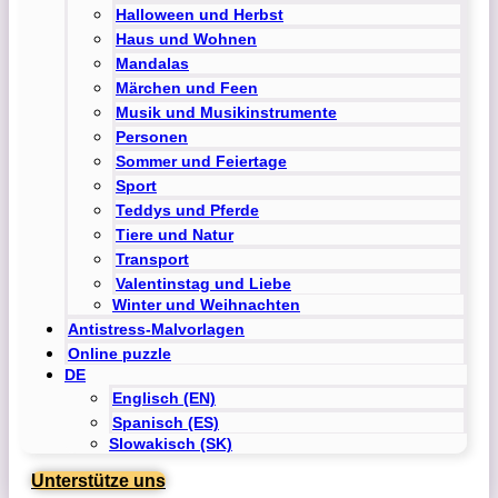
Halloween und Herbst
Haus und Wohnen
Mandalas
Märchen und Feen
Musik und Musikinstrumente
Personen
Sommer und Feiertage
Sport
Teddys und Pferde
Tiere und Natur
Transport
Valentinstag und Liebe
Winter und Weihnachten
Antistress-Malvorlagen
Online puzzle
DE
Englisch (EN)
Spanisch (ES)
Slowakisch (SK)
Unterstütze uns