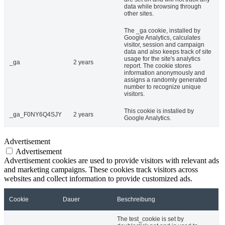
data while browsing through
other sites.
The _ga cookie, installed by
Google Analytics, calculates
visitor, session and campaign
data and also keeps track of site
usage for the site's analytics
_ga
2 years
report. The cookie stores
information anonymously and
assigns a randomly generated
number to recognize unique
visitors.
This cookie is installed by
_ga_F0NY6Q4SJY
2 years
Google Analytics.
Advertisement
Advertisement
Advertisement cookies are used to provide visitors with relevant ads
and marketing campaigns. These cookies track visitors across
websites and collect information to provide customized ads.
Cookie
Dauer
Beschreibung
The test_cookie is set by