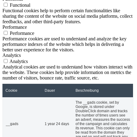
Functional
Functional cookies help to perform certain functionalities like
sharing the content of the website on social media platforms, collect
feedbacks, and other third-party features.
Performance
Performance
Performance cookies are used to understand and analyze the key
performance indexes of the website which helps in delivering a
better user experience for the visitors.
Analytics
Analytics
Analytical cookies are used to understand how visitors interact with
the website. These cookies help provide information on metrics the
number of visitors, bounce rate, traffic source, etc.
Cookie
Dauer
Beschreibung
The __gads cookie, set by
Google, is stored under
DoubleClick domain and tracks
the number of times users see
an advert, measures the success
__gads
1 year 24 days
of the campaign and calculates
its revenue. This cookie can only
be read from the domain they
are set on and will not track any