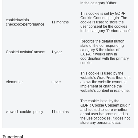
in the category "Other.
This cookie is set by GDPR
Cookie Consent plugin. The
cookielawinfo-
11 months
cookie is used to store the
checkbox-performance
user consent for the cookies
in the category "Performance".
Records the default button
state of the corresponding
category & the status of
CookieLawInfoConsent
1 year
CCPA. It works only in
coordination with the primary
cookie.
This cookie is used by the
website's WordPress theme. It
elementor
never
allows the website owner to
implement or change the
website's content in real-time.
The cookie is set by the
GDPR Cookie Consent plugin
and is used to store whether
viewed_cookie_policy
11 months
or not user has consented to
the use of cookies. It does not
store any personal data.
Functional