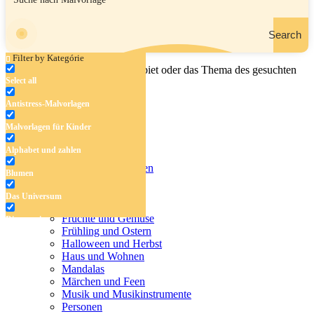
Search
Filter by Kategórie
Geben Sie den Namen, das Gebiet oder das Thema des gesuchten
Select all
Malbuchs ein.
Antistress-Malvorlagen
Malvorlagen für Kinder
Antistress-Malvorlagen
Alphabet und zahlen
Malvorlagen für Kinder
Alphabet und zahlen
Blumen
Blumen
Das Universum
Das Universum
Dinosaurier
Früchte und Gemüse
Dinosaurier
Frühling und Ostern
Früchte und Gemüse
Halloween und Herbst
Haus und Wohnen
Frühling und Ostern
Mandalas
Märchen und Feen
Halloween und Herbst
Musik und Musikinstrumente
Personen
Haus und Wohnen