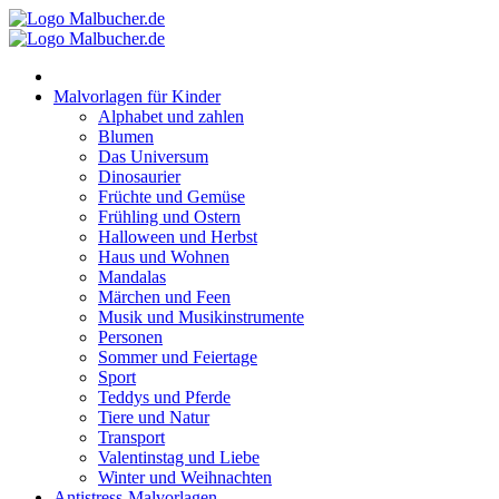
Zum
Inhalt
springen
Malvorlagen für Kinder
Alphabet und zahlen
Blumen
Das Universum
Dinosaurier
Früchte und Gemüse
Frühling und Ostern
Halloween und Herbst
Haus und Wohnen
Mandalas
Märchen und Feen
Musik und Musikinstrumente
Personen
Sommer und Feiertage
Sport
Teddys und Pferde
Tiere und Natur
Transport
Valentinstag und Liebe
Winter und Weihnachten
Antistress-Malvorlagen