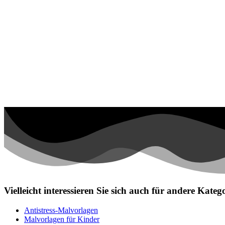
Personen
Sommer und Feiertage
Sport
Teddys und Pferde
Tiere und Natur
Transport
Valentinstag und Liebe
Winter und Weihnachten
Nezaradené
Unkategorisiert
Vielleicht interessieren Sie sich auch für andere Kat
Antistress-Malvorlagen
Malvorlagen für Kinder