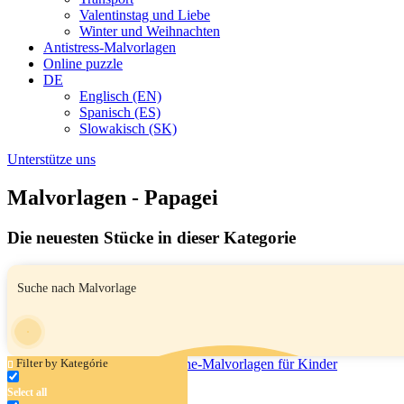
Valentinstag und Liebe
Winter und Weihnachten
Antistress-Malvorlagen
Online puzzle
DE
Englisch (EN)
Spanisch (ES)
Slowakisch (SK)
Unterstütze uns
Malvorlagen - Papagei
Die neuesten Stücke in dieser Kategorie
Filter by Kategórie
Select all
Pirat mit einem Schatz