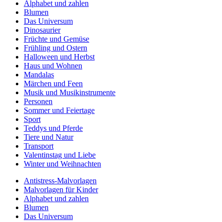
Alphabet und zahlen
Blumen
Das Universum
Dinosaurier
Früchte und Gemüse
Frühling und Ostern
Halloween und Herbst
Haus und Wohnen
Mandalas
Märchen und Feen
Musik und Musikinstrumente
Personen
Sommer und Feiertage
Sport
Teddys und Pferde
Tiere und Natur
Transport
Valentinstag und Liebe
Winter und Weihnachten
Antistress-Malvorlagen
Malvorlagen für Kinder
Alphabet und zahlen
Blumen
Das Universum