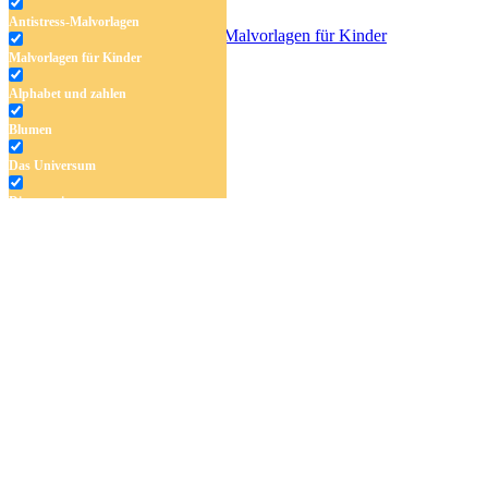
Antistress-Malvorlagen
Malvorlagen für Kinder
Piraten haben Spaß
Alphabet und zahlen
Blumen
Das Universum
Dinosaurier
Früchte und Gemüse
Frühling und Ostern
Halloween und Herbst
Haus und Wohnen
Mandalas
Märchen und Feen
Musik und Musikinstrumente