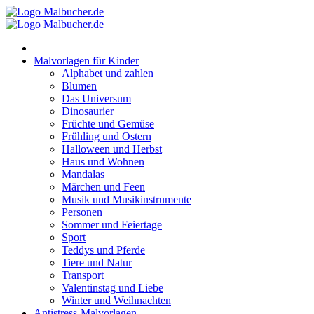
Zum
Inhalt
springen
Malvorlagen für Kinder
Alphabet und zahlen
Blumen
Das Universum
Dinosaurier
Früchte und Gemüse
Frühling und Ostern
Halloween und Herbst
Haus und Wohnen
Mandalas
Märchen und Feen
Musik und Musikinstrumente
Personen
Sommer und Feiertage
Sport
Teddys und Pferde
Tiere und Natur
Transport
Valentinstag und Liebe
Winter und Weihnachten
Antistress-Malvorlagen