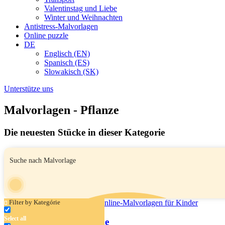
Valentinstag und Liebe
Winter und Weihnachten
Antistress-Malvorlagen
Online puzzle
DE
Englisch (EN)
Spanisch (ES)
Slowakisch (SK)
Unterstütze uns
Malvorlagen - Pflanze
Die neuesten Stücke in dieser Kategorie
Filter by Kategórie
Select all
Schmetterling und Blume