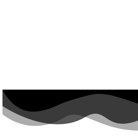
Personen
Sommer und Feiertage
Sport
Teddys und Pferde
Tiere und Natur
Transport
Valentinstag und Liebe
Winter und Weihnachten
Nezaradené
Unkategorisiert