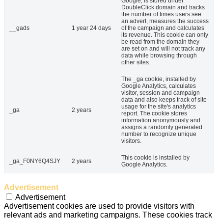
Google, is stored under
DoubleClick domain and tracks
the number of times users see
an advert, measures the success
__gads
1 year 24 days
of the campaign and calculates
its revenue. This cookie can only
be read from the domain they
are set on and will not track any
data while browsing through
other sites.
The _ga cookie, installed by
Google Analytics, calculates
visitor, session and campaign
data and also keeps track of site
usage for the site's analytics
_ga
2 years
report. The cookie stores
information anonymously and
assigns a randomly generated
number to recognize unique
visitors.
This cookie is installed by
_ga_F0NY6Q4SJY
2 years
Google Analytics.
Advertisement
Advertisement
Advertisement cookies are used to provide visitors with
relevant ads and marketing campaigns. These cookies track