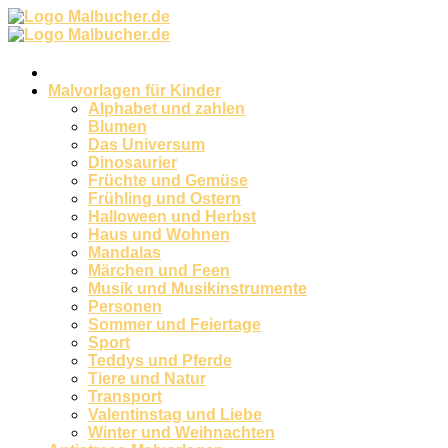
Zum
Inhalt
springen
Malvorlagen für Kinder
Alphabet und zahlen
Blumen
Das Universum
Dinosaurier
Früchte und Gemüse
Frühling und Ostern
Halloween und Herbst
Haus und Wohnen
Mandalas
Märchen und Feen
Musik und Musikinstrumente
Personen
Sommer und Feiertage
Sport
Teddys und Pferde
Tiere und Natur
Transport
Valentinstag und Liebe
Winter und Weihnachten