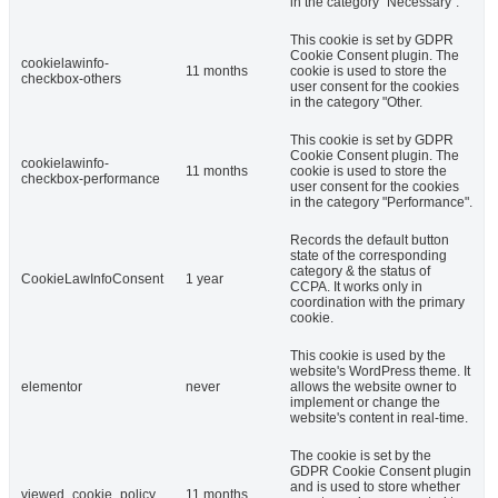
in the category "Necessary".
This cookie is set by GDPR
Cookie Consent plugin. The
cookielawinfo-
11 months
cookie is used to store the
checkbox-others
user consent for the cookies
in the category "Other.
This cookie is set by GDPR
Cookie Consent plugin. The
cookielawinfo-
11 months
cookie is used to store the
checkbox-performance
user consent for the cookies
in the category "Performance".
Records the default button
state of the corresponding
category & the status of
CookieLawInfoConsent
1 year
CCPA. It works only in
coordination with the primary
cookie.
This cookie is used by the
website's WordPress theme. It
elementor
never
allows the website owner to
implement or change the
website's content in real-time.
The cookie is set by the
GDPR Cookie Consent plugin
and is used to store whether
viewed_cookie_policy
11 months