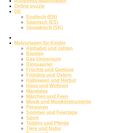
Antistress-Malvorlagen
Online puzzle
DE
Englisch (EN)
Spanisch (ES)
Slowakisch (SK)
Malvorlagen für Kinder
Alphabet und zahlen
Blumen
Das Universum
Dinosaurier
Früchte und Gemüse
Frühling und Ostern
Halloween und Herbst
Haus und Wohnen
Mandalas
Märchen und Feen
Musik und Musikinstrumente
Personen
Sommer und Feiertage
Sport
Teddys und Pferde
Tiere und Natur