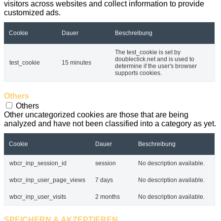
visitors across websites and collect information to provide
customized ads.
Cookie
Dauer
Beschreibung
The test_cookie is set by
doubleclick.net and is used to
test_cookie
15 minutes
determine if the user's browser
supports cookies.
Others
Others
Other uncategorized cookies are those that are being
analyzed and have not been classified into a category as yet.
Cookie
Dauer
Beschreibung
wbcr_inp_session_id
session
No description available.
wbcr_inp_user_page_views
7 days
No description available.
wbcr_inp_user_visits
2 months
No description available.
SPEICHERN & AKZEPTIEREN