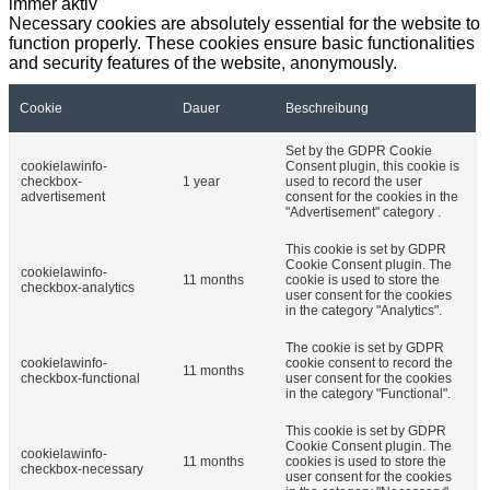
immer aktiv
Necessary cookies are absolutely essential for the website to
function properly. These cookies ensure basic functionalities
and security features of the website, anonymously.
Cookie
Dauer
Beschreibung
Set by the GDPR Cookie
cookielawinfo-
Consent plugin, this cookie is
checkbox-
1 year
used to record the user
advertisement
consent for the cookies in the
"Advertisement" category .
This cookie is set by GDPR
Cookie Consent plugin. The
cookielawinfo-
11 months
cookie is used to store the
checkbox-analytics
user consent for the cookies
in the category "Analytics".
The cookie is set by GDPR
cookielawinfo-
cookie consent to record the
11 months
checkbox-functional
user consent for the cookies
in the category "Functional".
This cookie is set by GDPR
Cookie Consent plugin. The
cookielawinfo-
11 months
cookies is used to store the
checkbox-necessary
user consent for the cookies