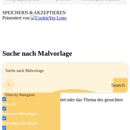
SPEICHERN & AKZEPTIEREN
Präsentiert von
Suche nach Malvorlage
Search
Filter by Kategórie
Geben Sie den Namen, das Gebiet oder das Thema des gesuchten
Select all
Malbuchs ein.
Antistress-Malvorlagen
Malvorlagen für Kinder
Antistress-Malvorlagen