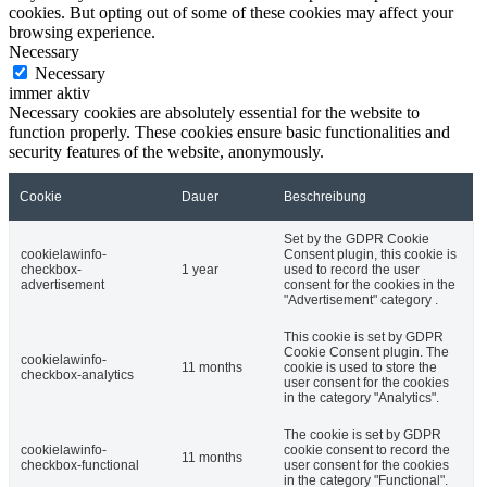
cookies. But opting out of some of these cookies may affect your
browsing experience.
Necessary
Necessary
immer aktiv
Necessary cookies are absolutely essential for the website to
function properly. These cookies ensure basic functionalities and
security features of the website, anonymously.
Cookie
Dauer
Beschreibung
Set by the GDPR Cookie
cookielawinfo-
Consent plugin, this cookie is
checkbox-
1 year
used to record the user
advertisement
consent for the cookies in the
"Advertisement" category .
This cookie is set by GDPR
Cookie Consent plugin. The
cookielawinfo-
11 months
cookie is used to store the
checkbox-analytics
user consent for the cookies
in the category "Analytics".
The cookie is set by GDPR
cookielawinfo-
cookie consent to record the
11 months
checkbox-functional
user consent for the cookies
in the category "Functional".