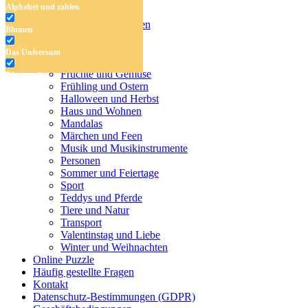
Alphabet und zahlen
Malvorlagen für Kinder
Alphabet und zahlen
Blumen
Blumen
Das Universum
Das Universum
Dinosaurier
Früchte und Gemüse
Dinosaurier
Frühling und Ostern
Früchte und Gemüse
Halloween und Herbst
Haus und Wohnen
Frühling und Ostern
Mandalas
Märchen und Feen
Halloween und Herbst
Musik und Musikinstrumente
Personen
Haus und Wohnen
Sommer und Feiertage
Sport
Mandalas
Teddys und Pferde
Tiere und Natur
Märchen und Feen
Transport
Musik und Musikinstrumente
Valentinstag und Liebe
Winter und Weihnachten
Personen
Online Puzzle
Häufig gestellte Fragen
Sommer und Feiertage
Kontakt
Datenschutz-Bestimmungen (GDPR)
Sport