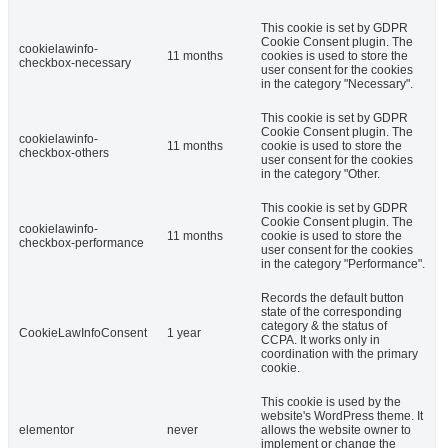
This cookie is set by GDPR
Cookie Consent plugin. The
cookielawinfo-
11 months
cookies is used to store the
checkbox-necessary
user consent for the cookies
in the category "Necessary".
This cookie is set by GDPR
Cookie Consent plugin. The
cookielawinfo-
11 months
cookie is used to store the
checkbox-others
user consent for the cookies
in the category "Other.
This cookie is set by GDPR
Cookie Consent plugin. The
cookielawinfo-
11 months
cookie is used to store the
checkbox-performance
user consent for the cookies
in the category "Performance".
Records the default button
state of the corresponding
category & the status of
CookieLawInfoConsent
1 year
CCPA. It works only in
coordination with the primary
cookie.
This cookie is used by the
website's WordPress theme. It
elementor
never
allows the website owner to
implement or change the