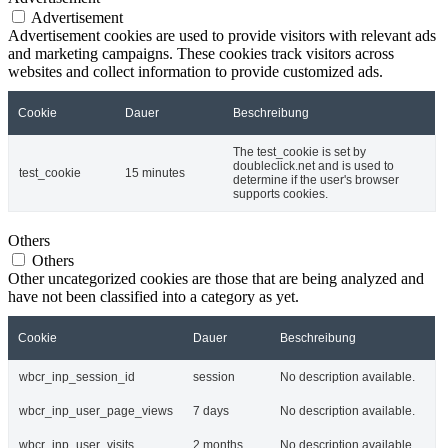
Advertisement
Advertisement cookies are used to provide visitors with relevant ads
and marketing campaigns. These cookies track visitors across
websites and collect information to provide customized ads.
Cookie
Dauer
Beschreibung
The test_cookie is set by
doubleclick.net and is used to
test_cookie
15 minutes
determine if the user's browser
supports cookies.
Others
Others
Other uncategorized cookies are those that are being analyzed and
have not been classified into a category as yet.
Cookie
Dauer
Beschreibung
wbcr_inp_session_id
session
No description available.
wbcr_inp_user_page_views
7 days
No description available.
wbcr_inp_user_visits
2 months
No description available.