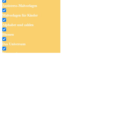
Antistress-Malvorlagen
Malvorlagen für Kinder
Alphabet und zahlen
Blumen
Das Universum
Dinosaurier
Früchte und Gemüse
Frühling und Ostern
Halloween und Herbst
Haus und Wohnen
Mandalas
Märchen und Feen
Musik und Musikinstrumente