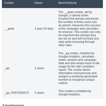
Cookie
Dauer
Beschreibung
The __gads cookie, set by
Google, is stored under
DoubleClick domain and tracks
the number of times users see
an advert, measures the success
__gads
1 year 24 days
of the campaign and calculates
its revenue. This cookie can only
be read from the domain they
are set on and will not track any
data while browsing through
other sites.
The _ga cookie, installed by
Google Analytics, calculates
visitor, session and campaign
data and also keeps track of site
usage for the site's analytics
_ga
2 years
report. The cookie stores
information anonymously and
assigns a randomly generated
number to recognize unique
visitors.
This cookie is installed by
_ga_F0NY6Q4SJY
2 years
Google Analytics.
Advertisement