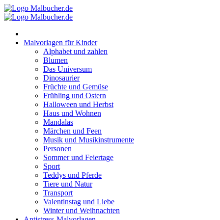
Zum
Inhalt
springen
Malvorlagen für Kinder
Alphabet und zahlen
Blumen
Das Universum
Dinosaurier
Früchte und Gemüse
Frühling und Ostern
Halloween und Herbst
Haus und Wohnen
Mandalas
Märchen und Feen
Musik und Musikinstrumente
Personen
Sommer und Feiertage
Sport
Teddys und Pferde
Tiere und Natur
Transport
Valentinstag und Liebe
Winter und Weihnachten
Antistress-Malvorlagen