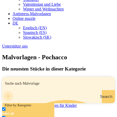
Valentinstag und Liebe
Winter und Weihnachten
Antistress-Malvorlagen
Online puzzle
DE
Englisch (EN)
Spanisch (ES)
Slowakisch (SK)
Unterstütze uns
Malvorlagen - Pochacco
Die neuesten Stücke in dieser Kategorie
Search
Filter by Kategórie
Select all
Poccacho