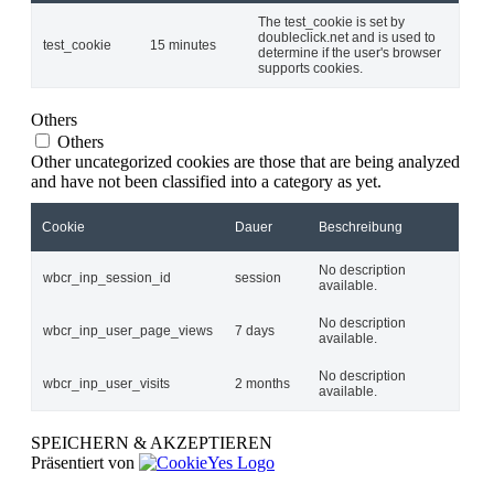
The test_cookie is set by
doubleclick.net and is used to
test_cookie
15 minutes
determine if the user's browser
supports cookies.
Others
Others
Other uncategorized cookies are those that are being analyzed
and have not been classified into a category as yet.
Cookie
Dauer
Beschreibung
No description
wbcr_inp_session_id
session
available.
No description
wbcr_inp_user_page_views
7 days
available.
No description
wbcr_inp_user_visits
2 months
available.
SPEICHERN & AKZEPTIEREN
Präsentiert von