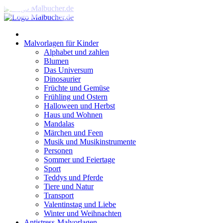
Zum
Inhalt
springen
Malvorlagen für Kinder
Alphabet und zahlen
Blumen
Das Universum
Dinosaurier
Früchte und Gemüse
Frühling und Ostern
Halloween und Herbst
Haus und Wohnen
Mandalas
Märchen und Feen
Musik und Musikinstrumente
Personen
Sommer und Feiertage
Sport
Teddys und Pferde
Tiere und Natur
Transport
Valentinstag und Liebe
Winter und Weihnachten
Antistress-Malvorlagen