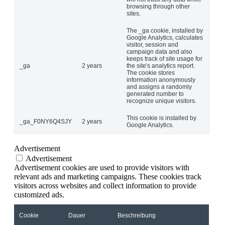
browsing through other
sites.
The _ga cookie, installed by
Google Analytics, calculates
visitor, session and
campaign data and also
keeps track of site usage for
_ga
2 years
the site's analytics report.
The cookie stores
information anonymously
and assigns a randomly
generated number to
recognize unique visitors.
This cookie is installed by
_ga_F0NY6Q4SJY
2 years
Google Analytics.
Advertisement
Advertisement
Advertisement cookies are used to provide visitors with
relevant ads and marketing campaigns. These cookies track
visitors across websites and collect information to provide
customized ads.
Cookie
Dauer
Beschreibung