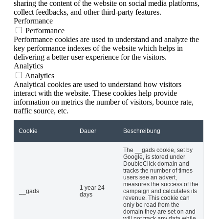
sharing the content of the website on social media platforms,
collect feedbacks, and other third-party features.
Performance
Performance
Performance cookies are used to understand and analyze the
key performance indexes of the website which helps in
delivering a better user experience for the visitors.
Analytics
Analytics
Analytical cookies are used to understand how visitors
interact with the website. These cookies help provide
information on metrics the number of visitors, bounce rate,
traffic source, etc.
Cookie
Dauer
Beschreibung
The __gads cookie, set by
Google, is stored under
DoubleClick domain and
tracks the number of times
users see an advert,
measures the success of the
1 year 24
__gads
campaign and calculates its
days
revenue. This cookie can
only be read from the
domain they are set on and
will not track any data while