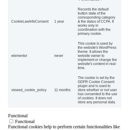
Records the default
button state of the
corresponding category
CookieLawInfoConsent
1 year
& the status of CCPA. It
works only in
coordination with the
primary cookie.
This cookie is used by
the website's WordPress
theme. It allows the
elementor
never
website owner to
implement or change the
website's content in real-
time.
The cookie is set by the
GDPR Cookie Consent
plugin and is used to
viewed_cookie_policy
11 months
store whether or not user
has consented to the use
of cookies. It does not
store any personal data.
Functional
Functional
Functional cookies help to perform certain functionalities like