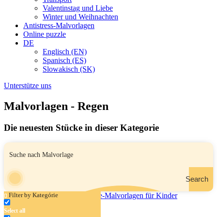
Valentinstag und Liebe
Winter und Weihnachten
Antistress-Malvorlagen
Online puzzle
DE
Englisch (EN)
Spanisch (ES)
Slowakisch (SK)
Unterstütze uns
Malvorlagen - Regen
Die neuesten Stücke in dieser Kategorie
Search
Filter by Kategórie
Select all
Foxy mit einem Blatt