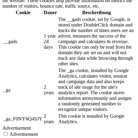
the website. These cookies help provide information on metrics the
number of visitors, bounce rate, traffic source, etc.
Cookie
Dauer
Beschreibung
The __gads cookie, set by Google, is
stored under DoubleClick domain and
tracks the number of times users see an
1 year
advert, measures the success of the
__gads
24
campaign and calculates its revenue.
days
This cookie can only be read from the
domain they are set on and will not
track any data while browsing through
other sites.
The _ga cookie, installed by Google
Analytics, calculates visitor, session
and campaign data and also keeps
2
track of site usage for the site's
_ga
years
analytics report. The cookie stores
information anonymously and assigns
a randomly generated number to
recognize unique visitors.
2
This cookie is installed by Google
_ga_F0NY6Q4SJY
years
Analytics.
Advertisement
Advertisement