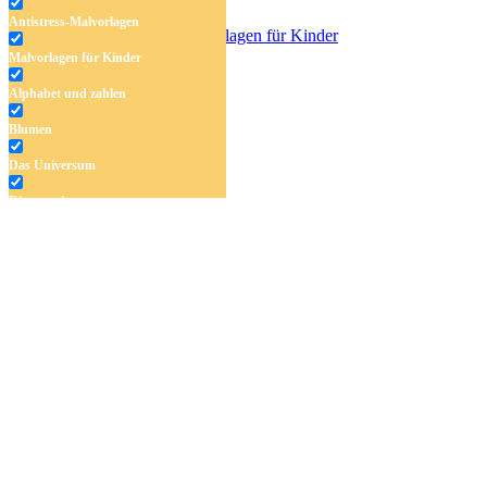
Antistress-Malvorlagen
Malvorlagen für Kinder
Reisesachen
Alphabet und zahlen
Blumen
Das Universum
Dinosaurier
Früchte und Gemüse
Frühling und Ostern
Halloween und Herbst
Haus und Wohnen
Mandalas
Märchen und Feen
Musik und Musikinstrumente