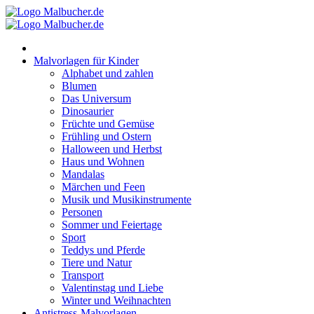
Zum
Inhalt
springen
Malvorlagen für Kinder
Alphabet und zahlen
Blumen
Das Universum
Dinosaurier
Früchte und Gemüse
Frühling und Ostern
Halloween und Herbst
Haus und Wohnen
Mandalas
Märchen und Feen
Musik und Musikinstrumente
Personen
Sommer und Feiertage
Sport
Teddys und Pferde
Tiere und Natur
Transport
Valentinstag und Liebe
Winter und Weihnachten
Antistress-Malvorlagen