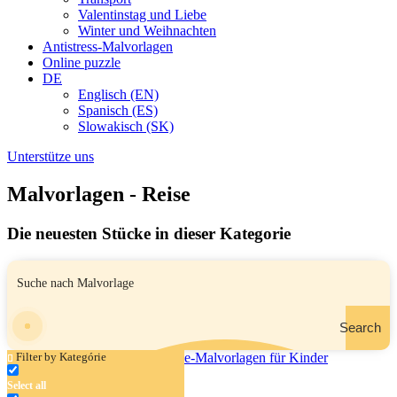
Valentinstag und Liebe
Winter und Weihnachten
Antistress-Malvorlagen
Online puzzle
DE
Englisch (EN)
Spanisch (ES)
Slowakisch (SK)
Unterstütze uns
Malvorlagen - Reise
Die neuesten Stücke in dieser Kategorie
Search
Filter by Kategórie
Select all
Flugzeug am Himmel