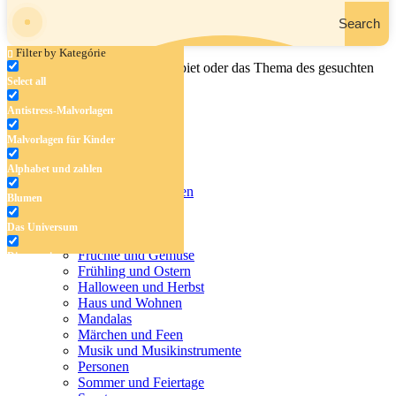
Search
Filter by Kategórie
Geben Sie den Namen, das Gebiet oder das Thema des gesuchten
Select all
Malbuchs ein.
Antistress-Malvorlagen
Malvorlagen für Kinder
Antistress-Malvorlagen
Alphabet und zahlen
Malvorlagen für Kinder
Alphabet und zahlen
Blumen
Blumen
Das Universum
Das Universum
Dinosaurier
Früchte und Gemüse
Dinosaurier
Frühling und Ostern
Früchte und Gemüse
Halloween und Herbst
Haus und Wohnen
Frühling und Ostern
Mandalas
Märchen und Feen
Halloween und Herbst
Musik und Musikinstrumente
Personen
Haus und Wohnen
Sommer und Feiertage