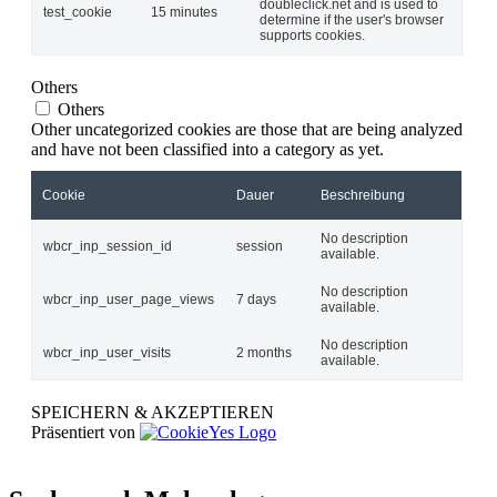
doubleclick.net and is used to
test_cookie
15 minutes
determine if the user's browser
supports cookies.
Others
Others
Other uncategorized cookies are those that are being analyzed
and have not been classified into a category as yet.
Cookie
Dauer
Beschreibung
No description
wbcr_inp_session_id
session
available.
No description
wbcr_inp_user_page_views
7 days
available.
No description
wbcr_inp_user_visits
2 months
available.
SPEICHERN & AKZEPTIEREN
Präsentiert von