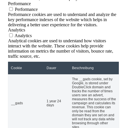
Performance
Performance
Performance cookies are used to understand and analyze the
key performance indexes of the website which helps in
delivering a better user experience for the visitors.
Analytics
Analytics
Analytical cookies are used to understand how visitors
interact with the website. These cookies help provide
information on metrics the number of visitors, bounce rate,
traffic source, etc.
Cookie
Dauer
Beschreibung
The __gads cookie, set by
Google, is stored under
DoubleClick domain and
tracks the number of times
users see an advert,
measures the success of the
1 year 24
__gads
campaign and calculates its
days
revenue. This cookie can
only be read from the
domain they are set on and
will not track any data while
browsing through other
sites.