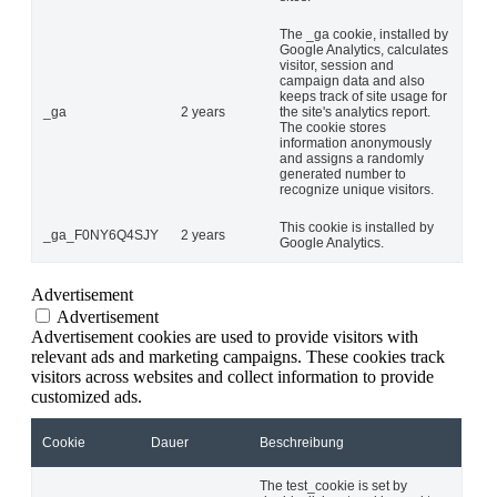
The _ga cookie, installed by
Google Analytics, calculates
visitor, session and
campaign data and also
keeps track of site usage for
_ga
2 years
the site's analytics report.
The cookie stores
information anonymously
and assigns a randomly
generated number to
recognize unique visitors.
This cookie is installed by
_ga_F0NY6Q4SJY
2 years
Google Analytics.
Advertisement
Advertisement
Advertisement cookies are used to provide visitors with
relevant ads and marketing campaigns. These cookies track
visitors across websites and collect information to provide
customized ads.
Cookie
Dauer
Beschreibung
The test_cookie is set by