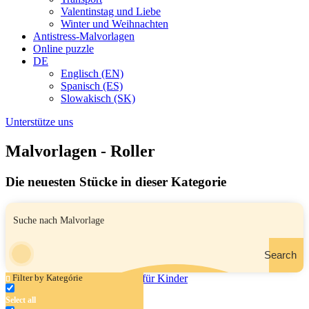
Valentinstag und Liebe
Winter und Weihnachten
Antistress-Malvorlagen
Online puzzle
DE
Englisch (EN)
Spanisch (ES)
Slowakisch (SK)
Unterstütze uns
Malvorlagen - Roller
Die neuesten Stücke in dieser Kategorie
Search
Filter by Kategórie
Select all
Roller