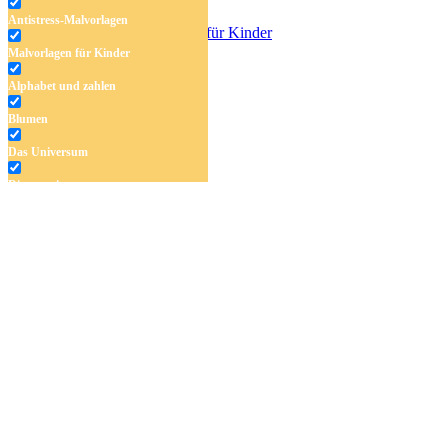
Antistress-Malvorlagen
Malvorlagen für Kinder
Roller
Alphabet und zahlen
Blumen
Das Universum
Dinosaurier
Früchte und Gemüse
Frühling und Ostern
Halloween und Herbst
Haus und Wohnen
Mandalas
Märchen und Feen
Musik und Musikinstrumente