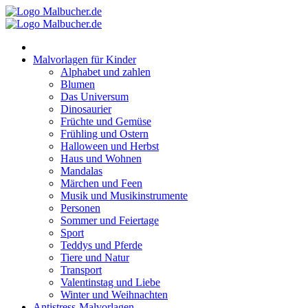
Zum
Inhalt
springen
Malvorlagen für Kinder
Alphabet und zahlen
Blumen
Das Universum
Dinosaurier
Früchte und Gemüse
Frühling und Ostern
Halloween und Herbst
Haus und Wohnen
Mandalas
Märchen und Feen
Musik und Musikinstrumente
Personen
Sommer und Feiertage
Sport
Teddys und Pferde
Tiere und Natur
Transport
Valentinstag und Liebe
Winter und Weihnachten
Antistress-Malvorlagen