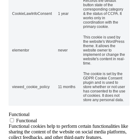
Records the default
button state of the
corresponding category
CookieLawInfoConsent
1 year
& the status of CCPA. It
works only in
coordination with the
primary cookie.
This cookie is used by
the website's WordPress
theme. It allows the
elementor
never
website owner to
implement or change the
website's content in real-
time.
The cookie is set by the
GDPR Cookie Consent
plugin and is used to
viewed_cookie_policy
11 months
store whether or not user
has consented to the use
of cookies. It does not
store any personal data.
Functional
Functional
Functional cookies help to perform certain functionalities like
sharing the content of the website on social media platforms,
collect feedbacks, and other third-party features.