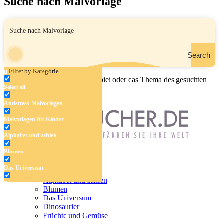
Suche nach Malvorlage
Search
Filter by Kategórie
Geben Sie den Namen, das Gebiet oder das Thema des gesuchten
Select all
Malbuchs ein.
Antistress-Malvorlagen
Malvorlagen für Kinder
Alphabet und zahlen
Blumen
Antistress-Malvorlagen
Das Universum
Malvorlagen für Kinder
Alphabet und zahlen
Dinosaurier
Blumen
Das Universum
Früchte und Gemüse
Dinosaurier
Früchte und Gemüse
Frühling und Ostern