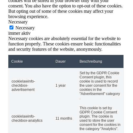
cookies will be stored in your browser only with your
consent. You also have the option to opt-out of these cookies.
But opting out of some of these cookies may affect your
browsing experience.
Necessary
Necessary
immer aktiv
Necessary cookies are absolutely essential for the website to
function properly. These cookies ensure basic functionalities
and security features of the website, anonymously.
Cookie
Dauer
Beschreibung
Set by the GDPR Cookie
Consent plugin, this
cookielawinfo-
cookie is used to record
checkbox-
1 year
the user consent for the
advertisement
cookies in the
"Advertisement" category
.
This cookie is set by
GDPR Cookie Consent
cookielawinfo-
plugin. The cookie is
11 months
checkbox-analytics
used to store the user
consent for the cookies in
the category "Analytics".