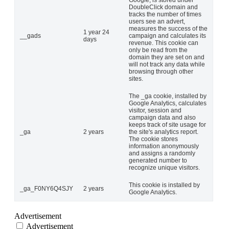
Google, is stored under
DoubleClick domain and
tracks the number of times
users see an advert,
measures the success of the
1 year 24
__gads
campaign and calculates its
days
revenue. This cookie can
only be read from the
domain they are set on and
will not track any data while
browsing through other
sites.
The _ga cookie, installed by
Google Analytics, calculates
visitor, session and
campaign data and also
keeps track of site usage for
_ga
2 years
the site's analytics report.
The cookie stores
information anonymously
and assigns a randomly
generated number to
recognize unique visitors.
This cookie is installed by
_ga_F0NY6Q4SJY
2 years
Google Analytics.
Advertisement
Advertisement