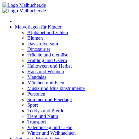
Zum
Inhalt
springen
Malvorlagen für Kinder
Alphabet und zahlen
Blumen
Das Universum
Dinosaurier
Früchte und Gemüse
Frühling und Ostern
Halloween und Herbst
Haus und Wohnen
Mandalas
Märchen und Feen
Musik und Musikinstrumente
Personen
Sommer und Feiertage
Sport
Teddys und Pferde
Tiere und Natur
Transport
Valentinstag und Liebe
Winter und Weihnachten
Antistress-Malvorlagen