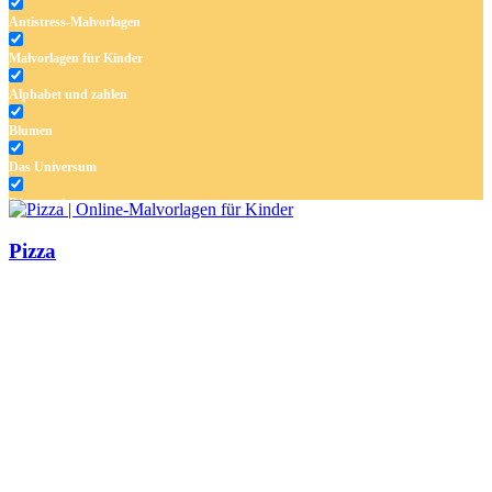
Antistress-Malvorlagen
Malvorlagen für Kinder
Alphabet und zahlen
Blumen
Das Universum
Dinosaurier
Früchte und Gemüse
Pizza
Frühling und Ostern
Halloween und Herbst
Haus und Wohnen
Mandalas
Märchen und Feen
Musik und Musikinstrumente