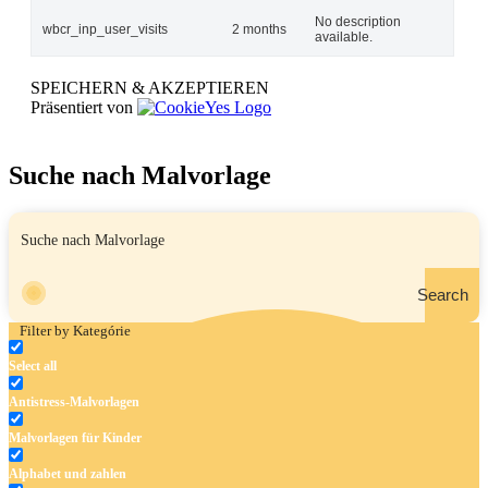
No description
wbcr_inp_user_visits
2 months
available.
SPEICHERN & AKZEPTIEREN
Präsentiert von
Suche nach Malvorlage
Search
Filter by Kategórie
Select all
Antistress-Malvorlagen
Malvorlagen für Kinder
Alphabet und zahlen