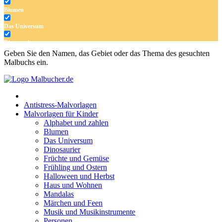
Blumen
Das Universum
Dinosaurier
Geben Sie den Namen, das Gebiet oder das Thema des gesuchten
Früchte und Gemüse
Malbuchs ein.
Frühling und Ostern
Halloween und Herbst
Antistress-Malvorlagen
Haus und Wohnen
Malvorlagen für Kinder
Alphabet und zahlen
Mandalas
Blumen
Das Universum
Märchen und Feen
Dinosaurier
Musik und Musikinstrumente
Früchte und Gemüse
Frühling und Ostern
Personen
Halloween und Herbst
Haus und Wohnen
Sommer und Feiertage
Mandalas
Märchen und Feen
Sport
Musik und Musikinstrumente
Personen