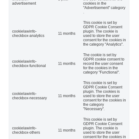
advertisement
cookies in the
"Advertisement" category
.
This cookie is set by
GDPR Cookie Consent
cookielawinfo-
plugin. The cookie is
11 months
checkbox-analytics
used to store the user
consent for the cookies in
the category "Analytics".
The cookie is set by
GDPR cookie consent to
cookielawinfo-
11 months
record the user consent
checkbox-functional
for the cookies in the
category "Functional".
This cookie is set by
GDPR Cookie Consent
plugin. The cookies is
cookielawinfo-
11 months
used to store the user
checkbox-necessary
consent for the cookies in
the category
"Necessary".
This cookie is set by
GDPR Cookie Consent
cookielawinfo-
plugin. The cookie is
11 months
checkbox-others
used to store the user
consent for the cookies in