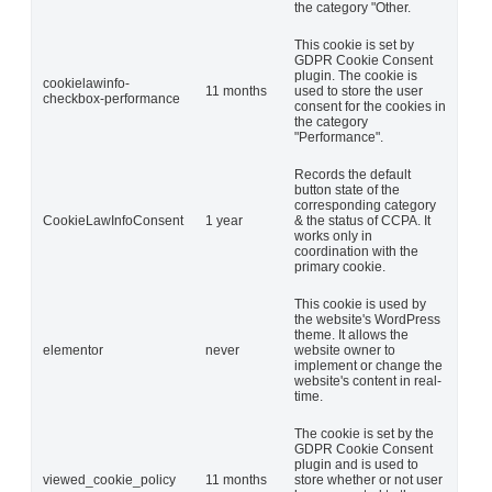
the category "Other.
This cookie is set by
GDPR Cookie Consent
plugin. The cookie is
cookielawinfo-
11 months
used to store the user
checkbox-performance
consent for the cookies in
the category
"Performance".
Records the default
button state of the
corresponding category
CookieLawInfoConsent
1 year
& the status of CCPA. It
works only in
coordination with the
primary cookie.
This cookie is used by
the website's WordPress
theme. It allows the
elementor
never
website owner to
implement or change the
website's content in real-
time.
The cookie is set by the
GDPR Cookie Consent
plugin and is used to
viewed_cookie_policy
11 months
store whether or not user