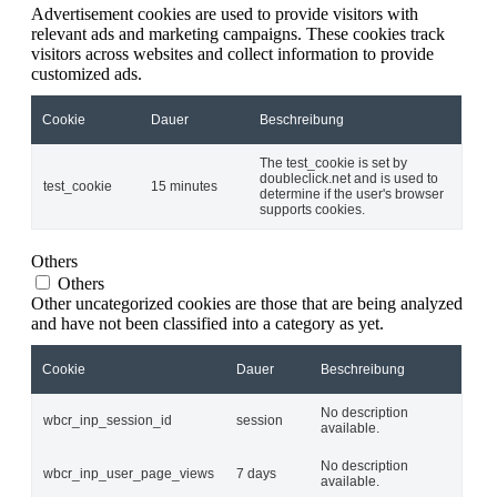
Advertisement cookies are used to provide visitors with
relevant ads and marketing campaigns. These cookies track
visitors across websites and collect information to provide
customized ads.
Cookie
Dauer
Beschreibung
The test_cookie is set by
doubleclick.net and is used to
test_cookie
15 minutes
determine if the user's browser
supports cookies.
Others
Others
Other uncategorized cookies are those that are being analyzed
and have not been classified into a category as yet.
Cookie
Dauer
Beschreibung
No description
wbcr_inp_session_id
session
available.
No description
wbcr_inp_user_page_views
7 days
available.