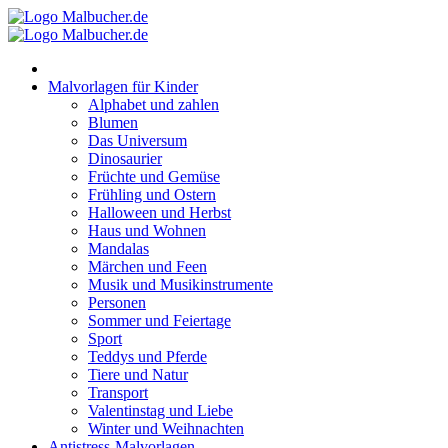
Zum
Inhalt
springen
Malvorlagen für Kinder
Alphabet und zahlen
Blumen
Das Universum
Dinosaurier
Früchte und Gemüse
Frühling und Ostern
Halloween und Herbst
Haus und Wohnen
Mandalas
Märchen und Feen
Musik und Musikinstrumente
Personen
Sommer und Feiertage
Sport
Teddys und Pferde
Tiere und Natur
Transport
Valentinstag und Liebe
Winter und Weihnachten
Antistress-Malvorlagen