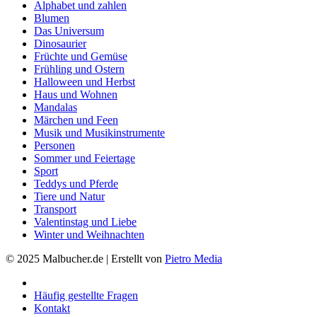
Alphabet und zahlen
Blumen
Das Universum
Dinosaurier
Früchte und Gemüse
Frühling und Ostern
Halloween und Herbst
Haus und Wohnen
Mandalas
Märchen und Feen
Musik und Musikinstrumente
Personen
Sommer und Feiertage
Sport
Teddys und Pferde
Tiere und Natur
Transport
Valentinstag und Liebe
Winter und Weihnachten
© 2025 Malbucher.de | Erstellt von
Pietro Media
Häufig gestellte Fragen
Kontakt