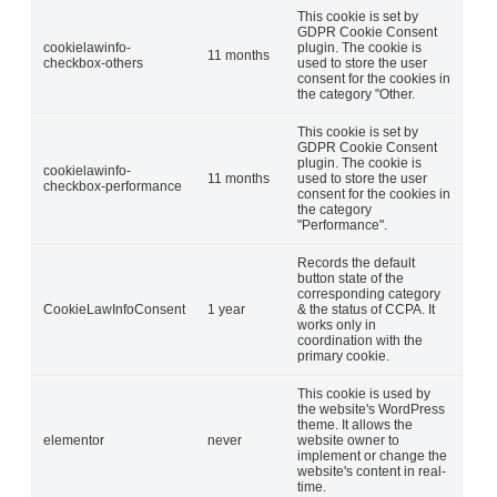
This cookie is set by
GDPR Cookie Consent
cookielawinfo-
plugin. The cookie is
11 months
checkbox-others
used to store the user
consent for the cookies in
the category "Other.
This cookie is set by
GDPR Cookie Consent
plugin. The cookie is
cookielawinfo-
11 months
used to store the user
checkbox-performance
consent for the cookies in
the category
"Performance".
Records the default
button state of the
corresponding category
CookieLawInfoConsent
1 year
& the status of CCPA. It
works only in
coordination with the
primary cookie.
This cookie is used by
the website's WordPress
theme. It allows the
elementor
never
website owner to
implement or change the
website's content in real-
time.