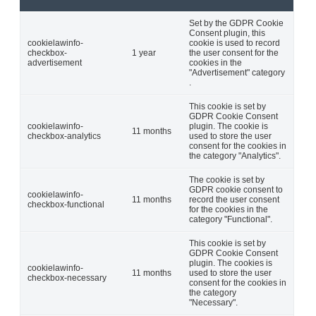
Set by the GDPR Cookie
Consent plugin, this
cookielawinfo-
cookie is used to record
checkbox-
1 year
the user consent for the
advertisement
cookies in the
"Advertisement" category
.
This cookie is set by
GDPR Cookie Consent
cookielawinfo-
plugin. The cookie is
11 months
checkbox-analytics
used to store the user
consent for the cookies in
the category "Analytics".
The cookie is set by
GDPR cookie consent to
cookielawinfo-
11 months
record the user consent
checkbox-functional
for the cookies in the
category "Functional".
This cookie is set by
GDPR Cookie Consent
plugin. The cookies is
cookielawinfo-
11 months
used to store the user
checkbox-necessary
consent for the cookies in
the category
"Necessary".