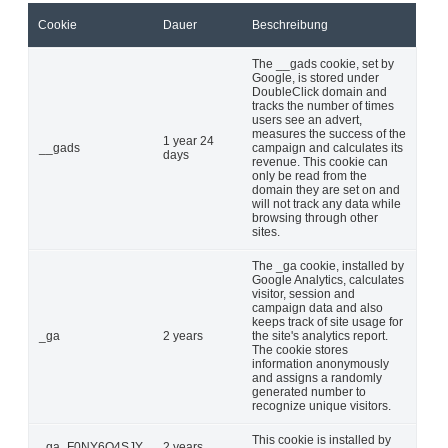
Cookie
Dauer
Beschreibung
The __gads cookie, set by
Google, is stored under
DoubleClick domain and
tracks the number of times
users see an advert,
measures the success of the
1 year 24
__gads
campaign and calculates its
days
revenue. This cookie can
only be read from the
domain they are set on and
will not track any data while
browsing through other
sites.
The _ga cookie, installed by
Google Analytics, calculates
visitor, session and
campaign data and also
keeps track of site usage for
_ga
2 years
the site's analytics report.
The cookie stores
information anonymously
and assigns a randomly
generated number to
recognize unique visitors.
This cookie is installed by
_ga_F0NY6Q4SJY
2 years