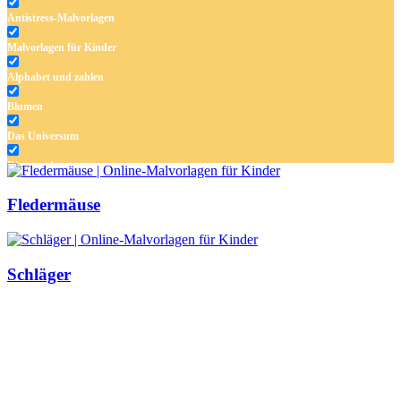
Antistress-Malvorlagen
Malvorlagen für Kinder
Alphabet und zahlen
Blumen
Das Universum
Dinosaurier
Früchte und Gemüse
Fledermäuse
Frühling und Ostern
Halloween und Herbst
Schläger
Haus und Wohnen
Mandalas
Märchen und Feen
Musik und Musikinstrumente