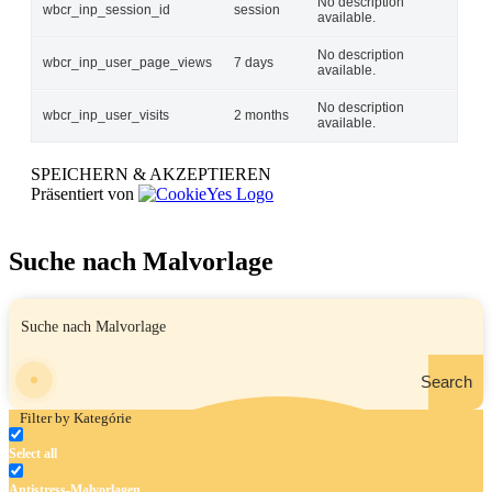
No description
wbcr_inp_session_id
session
available.
No description
wbcr_inp_user_page_views
7 days
available.
No description
wbcr_inp_user_visits
2 months
available.
SPEICHERN & AKZEPTIEREN
Präsentiert von
Suche nach Malvorlage
Search
Filter by Kategórie
Select all
Antistress-Malvorlagen