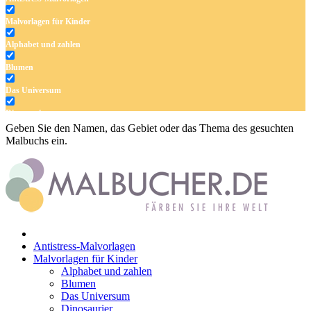
Malvorlagen für Kinder
Alphabet und zahlen
Blumen
Das Universum
Dinosaurier
Geben Sie den Namen, das Gebiet oder das Thema des gesuchten
Früchte und Gemüse
Malbuchs ein.
Frühling und Ostern
Halloween und Herbst
Haus und Wohnen
Mandalas
Antistress-Malvorlagen
Märchen und Feen
Malvorlagen für Kinder
Alphabet und zahlen
Musik und Musikinstrumente
Blumen
Das Universum
Personen
Dinosaurier