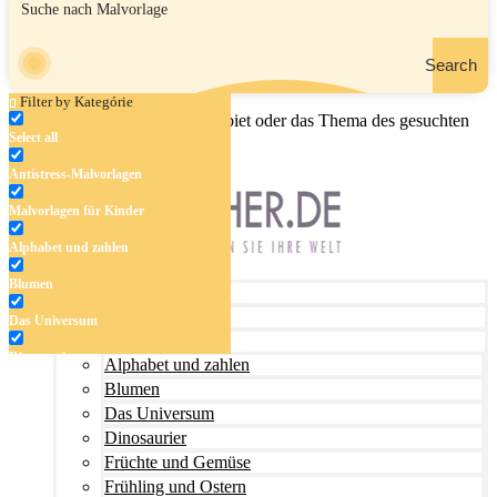
Search
Filter by Kategórie
Geben Sie den Namen, das Gebiet oder das Thema des gesuchten
Select all
Malbuchs ein.
Antistress-Malvorlagen
Malvorlagen für Kinder
Alphabet und zahlen
Blumen
Antistress-Malvorlagen
Das Universum
Malvorlagen für Kinder
Dinosaurier
Alphabet und zahlen
Blumen
Früchte und Gemüse
Das Universum
Frühling und Ostern
Dinosaurier
Früchte und Gemüse
Halloween und Herbst
Frühling und Ostern