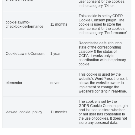
user consent for the cookies
in the category "Other.
This cookie is set by GDPR
Cookie Consent plugin. The
cookielawinfo-
11 months
cookie is used to store the
checkbox-performance
user consent for the cookies
in the category "Performance".
Records the default button
state of the corresponding
category & the status of
CookieLawInfoConsent
1 year
CCPA. It works only in
coordination with the primary
cookie.
This cookie is used by the
website's WordPress theme. It
elementor
never
allows the website owner to
implement or change the
website's content in real-time.
The cookie is set by the
GDPR Cookie Consent plugin
and is used to store whether
viewed_cookie_policy
11 months
or not user has consented to
the use of cookies. It does not
store any personal data.