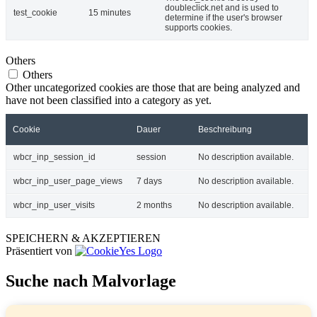
doubleclick.net and is used to
test_cookie
15 minutes
determine if the user's browser
supports cookies.
Others
Others
Other uncategorized cookies are those that are being analyzed and
have not been classified into a category as yet.
Cookie
Dauer
Beschreibung
wbcr_inp_session_id
session
No description available.
wbcr_inp_user_page_views
7 days
No description available.
wbcr_inp_user_visits
2 months
No description available.
SPEICHERN & AKZEPTIEREN
Präsentiert von
Suche nach Malvorlage