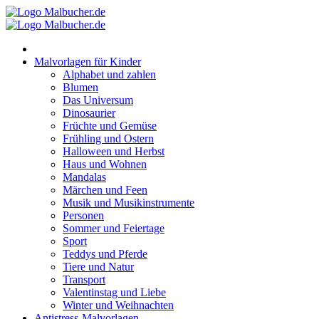
Zum
Inhalt
springen
Malvorlagen für Kinder
Alphabet und zahlen
Blumen
Das Universum
Dinosaurier
Früchte und Gemüse
Frühling und Ostern
Halloween und Herbst
Haus und Wohnen
Mandalas
Märchen und Feen
Musik und Musikinstrumente
Personen
Sommer und Feiertage
Sport
Teddys und Pferde
Tiere und Natur
Transport
Valentinstag und Liebe
Winter und Weihnachten
Antistress-Malvorlagen