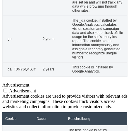
are set on and will not track any
data while browsing through
other sites.
The _ga cookie, installed by
Google Analytics, calculates
visitor, session and campaign
data and also keeps track of site
usage for the site's analytics
_ga
2 years
report. The cookie stores
information anonymously and
assigns a randomly generated
number to recognize unique
visitors.
This cookie is installed by
_ga_F0NY6Q4SJY
2 years
Google Analytics.
Advertisement
Advertisement
Advertisement cookies are used to provide visitors with relevant ads
and marketing campaigns. These cookies track visitors across
websites and collect information to provide customized ads.
Cookie
Dauer
Beschreibung
The test_cookie is set by