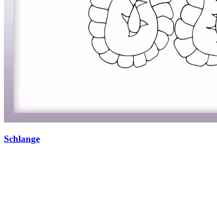
Personen
Sommer und Feiertage
Sport
Teddys und Pferde
Tiere und Natur
Transport
Valentinstag und Liebe
Winter und Weihnachten
Nezaradené
Schlange
Unkategorisiert