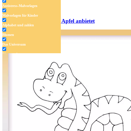
Antistress-Malvorlagen
Malvorlagen für Kinder
Eine Schlange, die einen Apfel anbietet
Alphabet und zahlen
Blumen
Das Universum
Dinosaurier
Früchte und Gemüse
Frühling und Ostern
Halloween und Herbst
Haus und Wohnen
Mandalas
Märchen und Feen
Musik und Musikinstrumente