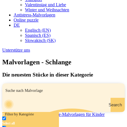
Valentinstag und Liebe
Winter und Weihnachten
Antistress-Malvorlagen
Online puzzle
DE
Englisch (EN)
Spanisch (ES)
Slowakisch (SK)
Unterstütze uns
Malvorlagen - Schlange
Die neuesten Stücke in dieser Kategorie
Search
Filter by Kategórie
Select all
Tiere um einen Baum