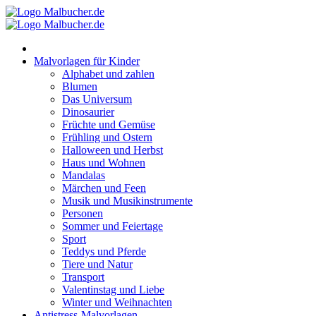
Zum
Inhalt
springen
Malvorlagen für Kinder
Alphabet und zahlen
Blumen
Das Universum
Dinosaurier
Früchte und Gemüse
Frühling und Ostern
Halloween und Herbst
Haus und Wohnen
Mandalas
Märchen und Feen
Musik und Musikinstrumente
Personen
Sommer und Feiertage
Sport
Teddys und Pferde
Tiere und Natur
Transport
Valentinstag und Liebe
Winter und Weihnachten
Antistress-Malvorlagen