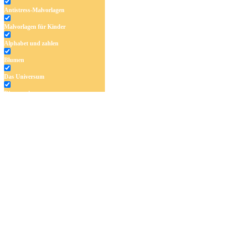
Antistress-Malvorlagen
Malvorlagen für Kinder
Alphabet und zahlen
Blumen
Das Universum
Dinosaurier
Früchte und Gemüse
Frühling und Ostern
Halloween und Herbst
Haus und Wohnen
Mandalas
Märchen und Feen
Musik und Musikinstrumente