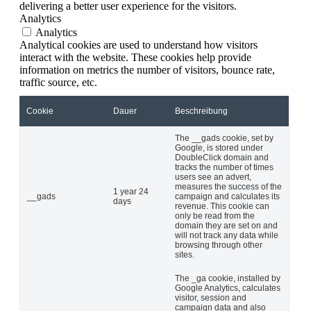
delivering a better user experience for the visitors.
Analytics
Analytics
Analytical cookies are used to understand how visitors
interact with the website. These cookies help provide
information on metrics the number of visitors, bounce rate,
traffic source, etc.
Cookie
Dauer
Beschreibung
The __gads cookie, set by
Google, is stored under
DoubleClick domain and
tracks the number of times
users see an advert,
measures the success of the
1 year 24
__gads
campaign and calculates its
days
revenue. This cookie can
only be read from the
domain they are set on and
will not track any data while
browsing through other
sites.
The _ga cookie, installed by
Google Analytics, calculates
visitor, session and
campaign data and also