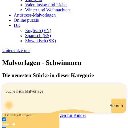
Valentinstag und Liebe
Winter und Weihnachten
Antistress-Malvorlagen
Online puzzle
DE
Englisch (EN)
Spanisch (ES)
Slowakisch (SK)
Unterstütze uns
Malvorlagen - Schwimmen
Die neuesten Stücke in dieser Kategorie
Search
Filter by Kategórie
Select all
Bademode