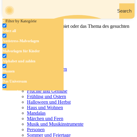
Search
Filter by Kategórie
Geben Sie den Namen, das Gebiet oder das Thema des gesuchten
Select all
Malbuchs ein.
Antistress-Malvorlagen
Malvorlagen für Kinder
Antistress-Malvorlagen
Alphabet und zahlen
Malvorlagen für Kinder
Alphabet und zahlen
Blumen
Blumen
Das Universum
Das Universum
Dinosaurier
Früchte und Gemüse
Dinosaurier
Frühling und Ostern
Früchte und Gemüse
Halloween und Herbst
Haus und Wohnen
Frühling und Ostern
Mandalas
Märchen und Feen
Halloween und Herbst
Musik und Musikinstrumente
Personen
Haus und Wohnen
Sommer und Feiertage