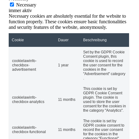
Necessary
immer aktiv
Necessary cookies are absolutely essential for the website to
function properly. These cookies ensure basic functionalities
and security features of the website, anonymously.
Cookie
Dauer
Beschreibung
Set by the GDPR Cookie
Consent plugin, this
cookielawinfo-
cookie is used to record
checkbox-
1 year
the user consent for the
advertisement
cookies in the
"Advertisement" category
.
This cookie is set by
GDPR Cookie Consent
cookielawinfo-
plugin. The cookie is
11 months
checkbox-analytics
used to store the user
consent for the cookies in
the category "Analytics".
The cookie is set by
GDPR cookie consent to
cookielawinfo-
11 months
record the user consent
checkbox-functional
for the cookies in the
category "Functional".