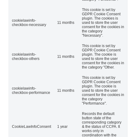
This cookie is set by
GDPR Cookie Consent
plugin. The cookies is
cookielawinfo-
11 months
used to store the user
checkbox-necessary
consent for the cookies in
the category
"Necessary".
This cookie is set by
GDPR Cookie Consent
cookielawinfo-
plugin. The cookie is
11 months
checkbox-others
used to store the user
consent for the cookies in
the category "Other.
This cookie is set by
GDPR Cookie Consent
plugin. The cookie is
cookielawinfo-
11 months
used to store the user
checkbox-performance
consent for the cookies in
the category
"Performance".
Records the default
button state of the
corresponding category
CookieLawInfoConsent
1 year
& the status of CCPA. It
works only in
coordination with the