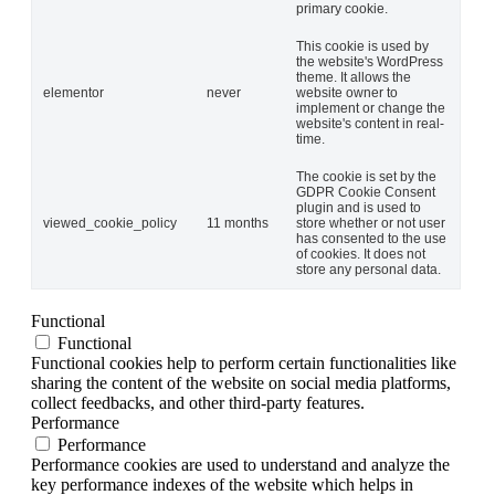
primary cookie.
This cookie is used by
the website's WordPress
theme. It allows the
elementor
never
website owner to
implement or change the
website's content in real-
time.
The cookie is set by the
GDPR Cookie Consent
plugin and is used to
viewed_cookie_policy
11 months
store whether or not user
has consented to the use
of cookies. It does not
store any personal data.
Functional
Functional
Functional cookies help to perform certain functionalities like
sharing the content of the website on social media platforms,
collect feedbacks, and other third-party features.
Performance
Performance
Performance cookies are used to understand and analyze the
key performance indexes of the website which helps in