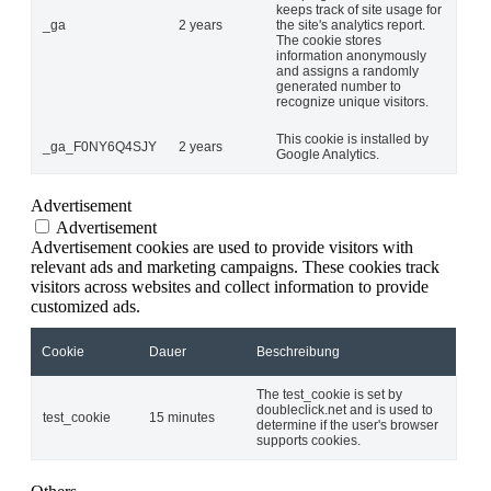
keeps track of site usage for
_ga
2 years
the site's analytics report.
The cookie stores
information anonymously
and assigns a randomly
generated number to
recognize unique visitors.
This cookie is installed by
_ga_F0NY6Q4SJY
2 years
Google Analytics.
Advertisement
Advertisement
Advertisement cookies are used to provide visitors with
relevant ads and marketing campaigns. These cookies track
visitors across websites and collect information to provide
customized ads.
Cookie
Dauer
Beschreibung
The test_cookie is set by
doubleclick.net and is used to
test_cookie
15 minutes
determine if the user's browser
supports cookies.