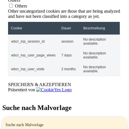
Others
Others
Other uncategorized cookies are those that are being analyzed
and have not been classified into a category as yet.
Cookie
Dauer
Beschreibung
No description
wbcr_inp_session_id
session
available.
No description
wbcr_inp_user_page_views
7 days
available.
No description
wbcr_inp_user_visits
2 months
available.
SPEICHERN & AKZEPTIEREN
Präsentiert von
Suche nach Malvorlage