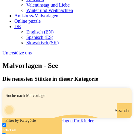
Valentinstag und Liebe
Winter und Weihnachten
Antistress-Malvorlagen
Online puzzle
DE
Englisch (EN)
Spanisch (ES)
Slowakisch (SK)
Unterstütze uns
Malvorlagen - See
Die neuesten Stücke in dieser Kategorie
Search
Filter by Kategórie
Select all
Entenfamilie