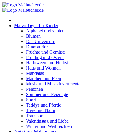
Zum
Inhalt
springen
Malvorlagen für Kinder
Alphabet und zahlen
Blumen
Das Universum
Dinosaurier
Früchte und Gemüse
Frühling und Ostern
Halloween und Herbst
Haus und Wohnen
Mandalas
Märchen und Feen
Musik und Musikinstrumente
Personen
Sommer und Feiertage
Sport
Teddys und Pferde
Tiere und Natur
Transport
Valentinstag und Liebe
Winter und Weihnachten
Antistress-Malvorlagen