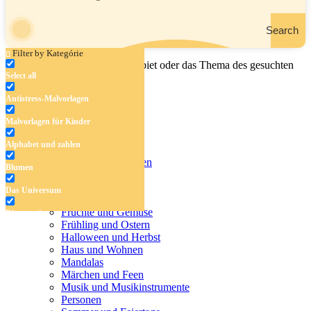
Search
Filter by Kategórie
Geben Sie den Namen, das Gebiet oder das Thema des gesuchten
Select all
Malbuchs ein.
Antistress-Malvorlagen
Malvorlagen für Kinder
Antistress-Malvorlagen
Alphabet und zahlen
Malvorlagen für Kinder
Alphabet und zahlen
Blumen
Blumen
Das Universum
Das Universum
Dinosaurier
Früchte und Gemüse
Dinosaurier
Frühling und Ostern
Früchte und Gemüse
Halloween und Herbst
Haus und Wohnen
Frühling und Ostern
Mandalas
Märchen und Feen
Halloween und Herbst
Musik und Musikinstrumente
Personen
Haus und Wohnen