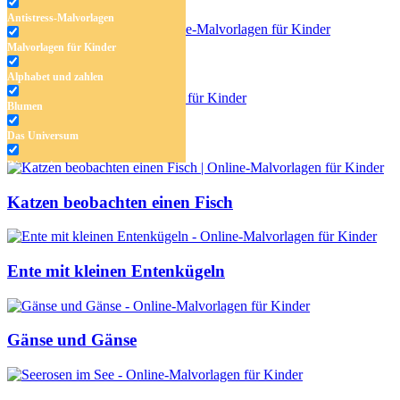
Antistress-Malvorlagen
Malvorlagen für Kinder
Plesiosaurier im Meer
Alphabet und zahlen
Blumen
Frosch
Das Universum
Dinosaurier
Früchte und Gemüse
Katzen beobachten einen Fisch
Frühling und Ostern
Halloween und Herbst
Ente mit kleinen Entenkügeln
Haus und Wohnen
Mandalas
Gänse und Gänse
Märchen und Feen
Musik und Musikinstrumente