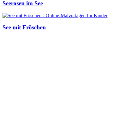
Personen
Seerosen im See
Sommer und Feiertage
Sport
See mit Fröschen
Teddys und Pferde
Tiere und Natur
Transport
Valentinstag und Liebe
Winter und Weihnachten
Nezaradené
Unkategorisiert