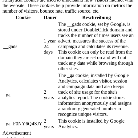
the website. These cookies help provide information on metrics the
number of visitors, bounce rate, traffic source, etc.
Cookie
Dauer
Beschreibung
The __gads cookie, set by Google, is
stored under DoubleClick domain and
tracks the number of times users see an
1 year
advert, measures the success of the
__gads
24
campaign and calculates its revenue.
days
This cookie can only be read from the
domain they are set on and will not
track any data while browsing through
other sites.
The _ga cookie, installed by Google
Analytics, calculates visitor, session
and campaign data and also keeps
2
track of site usage for the site's
_ga
years
analytics report. The cookie stores
information anonymously and assigns
a randomly generated number to
recognize unique visitors.
2
This cookie is installed by Google
_ga_F0NY6Q4SJY
years
Analytics.
Advertisement