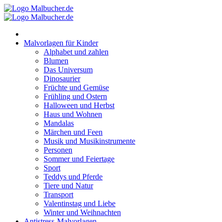
Zum
Inhalt
springen
Malvorlagen für Kinder
Alphabet und zahlen
Blumen
Das Universum
Dinosaurier
Früchte und Gemüse
Frühling und Ostern
Halloween und Herbst
Haus und Wohnen
Mandalas
Märchen und Feen
Musik und Musikinstrumente
Personen
Sommer und Feiertage
Sport
Teddys und Pferde
Tiere und Natur
Transport
Valentinstag und Liebe
Winter und Weihnachten
Antistress-Malvorlagen