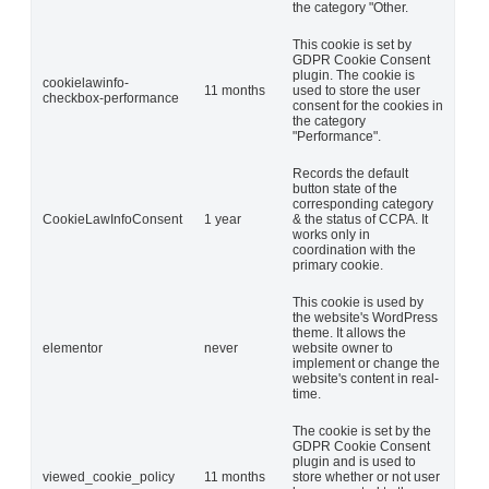
the category "Other.
This cookie is set by
GDPR Cookie Consent
plugin. The cookie is
cookielawinfo-
11 months
used to store the user
checkbox-performance
consent for the cookies in
the category
"Performance".
Records the default
button state of the
corresponding category
CookieLawInfoConsent
1 year
& the status of CCPA. It
works only in
coordination with the
primary cookie.
This cookie is used by
the website's WordPress
theme. It allows the
elementor
never
website owner to
implement or change the
website's content in real-
time.
The cookie is set by the
GDPR Cookie Consent
plugin and is used to
viewed_cookie_policy
11 months
store whether or not user