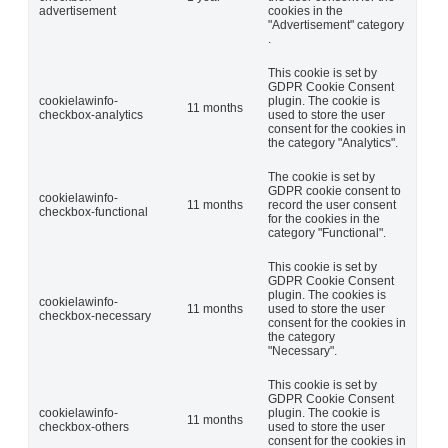
advertisement
cookies in the
"Advertisement" category
.
This cookie is set by
GDPR Cookie Consent
cookielawinfo-
plugin. The cookie is
11 months
checkbox-analytics
used to store the user
consent for the cookies in
the category "Analytics".
The cookie is set by
GDPR cookie consent to
cookielawinfo-
11 months
record the user consent
checkbox-functional
for the cookies in the
category "Functional".
This cookie is set by
GDPR Cookie Consent
plugin. The cookies is
cookielawinfo-
11 months
used to store the user
checkbox-necessary
consent for the cookies in
the category
"Necessary".
This cookie is set by
GDPR Cookie Consent
cookielawinfo-
plugin. The cookie is
11 months
checkbox-others
used to store the user
consent for the cookies in