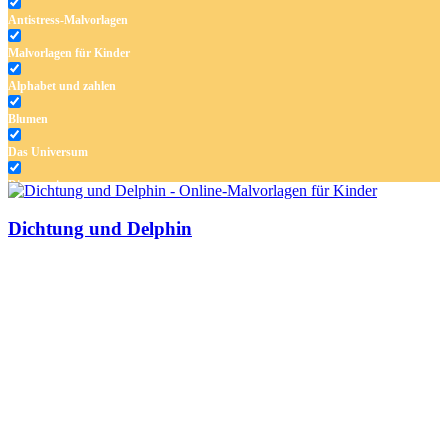
Antistress-Malvorlagen
Malvorlagen für Kinder
Alphabet und zahlen
Blumen
Das Universum
Dinosaurier
Früchte und Gemüse
Dichtung und Delphin
Frühling und Ostern
Halloween und Herbst
Haus und Wohnen
Mandalas
Märchen und Feen
Musik und Musikinstrumente