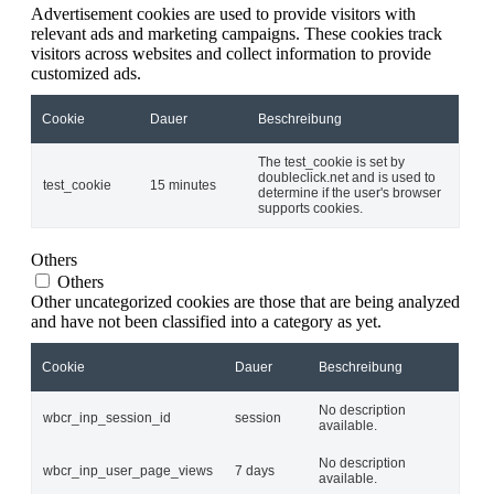
Advertisement cookies are used to provide visitors with
relevant ads and marketing campaigns. These cookies track
visitors across websites and collect information to provide
customized ads.
Cookie
Dauer
Beschreibung
The test_cookie is set by
doubleclick.net and is used to
test_cookie
15 minutes
determine if the user's browser
supports cookies.
Others
Others
Other uncategorized cookies are those that are being analyzed
and have not been classified into a category as yet.
Cookie
Dauer
Beschreibung
No description
wbcr_inp_session_id
session
available.
No description
wbcr_inp_user_page_views
7 days
available.