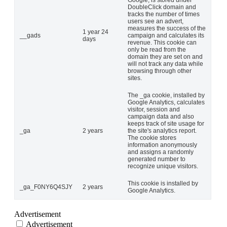
Google, is stored under
DoubleClick domain and
tracks the number of times
users see an advert,
measures the success of the
1 year 24
__gads
campaign and calculates its
days
revenue. This cookie can
only be read from the
domain they are set on and
will not track any data while
browsing through other
sites.
The _ga cookie, installed by
Google Analytics, calculates
visitor, session and
campaign data and also
keeps track of site usage for
_ga
2 years
the site's analytics report.
The cookie stores
information anonymously
and assigns a randomly
generated number to
recognize unique visitors.
This cookie is installed by
_ga_F0NY6Q4SJY
2 years
Google Analytics.
Advertisement
Advertisement