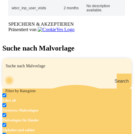
No description
wbcr_inp_user_visits
2 months
available.
SPEICHERN & AKZEPTIEREN
Präsentiert von
Suche nach Malvorlage
Search
Filter by Kategórie
Select all
Antistress-Malvorlagen
Malvorlagen für Kinder
Alphabet und zahlen