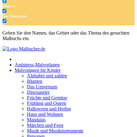
Blumen
Das Universum
Dinosaurier
Geben Sie den Namen, das Gebiet oder das Thema des gesuchten
Früchte und Gemüse
Malbuchs ein.
Frühling und Ostern
Halloween und Herbst
Antistress-Malvorlagen
Haus und Wohnen
Malvorlagen für Kinder
Alphabet und zahlen
Mandalas
Blumen
Das Universum
Märchen und Feen
Dinosaurier
Musik und Musikinstrumente
Früchte und Gemüse
Frühling und Ostern
Personen
Halloween und Herbst
Haus und Wohnen
Sommer und Feiertage
Mandalas
Märchen und Feen
Sport
Musik und Musikinstrumente
Personen