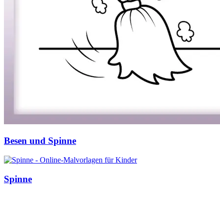
Personen
Sommer und Feiertage
Sport
Teddys und Pferde
Tiere und Natur
Transport
Valentinstag und Liebe
Winter und Weihnachten
Nezaradené
Besen und Spinne
Unkategorisiert
Spinne