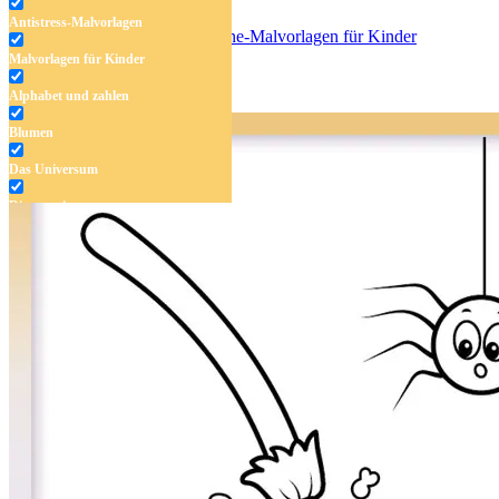
Antistress-Malvorlagen
Malvorlagen für Kinder
Halloween-Kollektion
Alphabet und zahlen
Blumen
Das Universum
Dinosaurier
Früchte und Gemüse
Frühling und Ostern
Halloween und Herbst
Haus und Wohnen
Mandalas
Märchen und Feen
Musik und Musikinstrumente