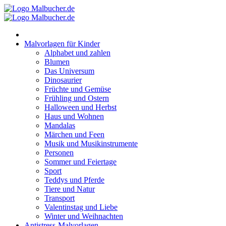
Zum
Inhalt
springen
Malvorlagen für Kinder
Alphabet und zahlen
Blumen
Das Universum
Dinosaurier
Früchte und Gemüse
Frühling und Ostern
Halloween und Herbst
Haus und Wohnen
Mandalas
Märchen und Feen
Musik und Musikinstrumente
Personen
Sommer und Feiertage
Sport
Teddys und Pferde
Tiere und Natur
Transport
Valentinstag und Liebe
Winter und Weihnachten
Antistress-Malvorlagen