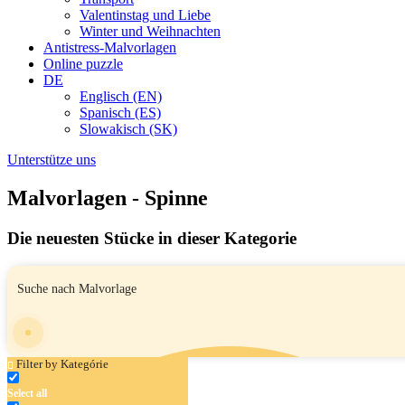
Valentinstag und Liebe
Winter und Weihnachten
Antistress-Malvorlagen
Online puzzle
DE
Englisch (EN)
Spanisch (ES)
Slowakisch (SK)
Unterstütze uns
Malvorlagen - Spinne
Die neuesten Stücke in dieser Kategorie
Filter by Kategórie
Select all
Halloween-Kollektion