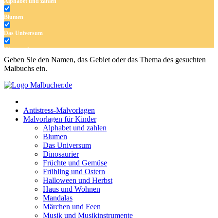
Alphabet und zahlen
Blumen
Das Universum
Dinosaurier
Geben Sie den Namen, das Gebiet oder das Thema des gesuchten
Früchte und Gemüse
Malbuchs ein.
Frühling und Ostern
Halloween und Herbst
Antistress-Malvorlagen
Haus und Wohnen
Malvorlagen für Kinder
Alphabet und zahlen
Mandalas
Blumen
Das Universum
Märchen und Feen
Dinosaurier
Musik und Musikinstrumente
Früchte und Gemüse
Frühling und Ostern
Personen
Halloween und Herbst
Haus und Wohnen
Sommer und Feiertage
Mandalas
Märchen und Feen
Sport
Musik und Musikinstrumente