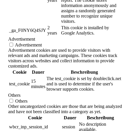
years
report. The cookie stores
information anonymously and
assigns a randomly generated
number to recognize unique
visitors.
2
This cookie is installed by
_ga_F0NY6Q4SJY
years
Google Analytics.
Advertisement
Advertisement
Advertisement cookies are used to provide visitors with
relevant ads and marketing campaigns. These cookies track
visitors across websites and collect information to provide
customized ads.
Cookie
Dauer
Beschreibung
The test_cookie is set by doubleclick.net
15
test_cookie
and is used to determine if the user's
minutes
browser supports cookies.
Others
Others
Other uncategorized cookies are those that are being analyzed
and have not been classified into a category as yet.
Cookie
Dauer
Beschreibung
No description
wbcr_inp_session_id
session
available.