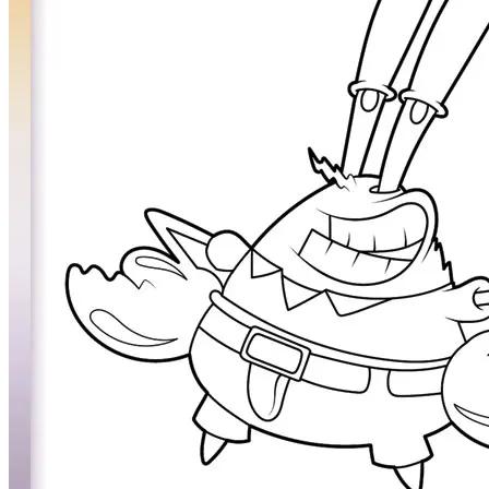
Personen
Sommer und Feiertage
Sport
Teddys und Pferde
Tiere und Natur
Transport
Valentinstag und Liebe
Winter und Weihnachten
Nezaradené
Unkategorisiert