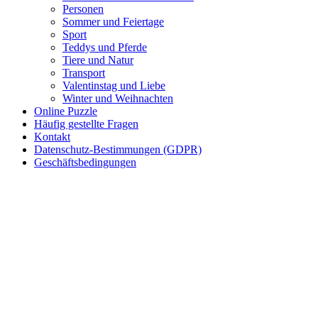
Personen
Teddys und Pferde
Sommer und Feiertage
Sport
Tiere und Natur
Teddys und Pferde
Transport
Tiere und Natur
Transport
Valentinstag und Liebe
Valentinstag und Liebe
Winter und Weihnachten
Winter und Weihnachten
Online Puzzle
Häufig gestellte Fragen
Nezaradené
Kontakt
Datenschutz-Bestimmungen (GDPR)
Unkategorisiert
Geschäftsbedingungen