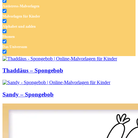
Antistress-Malvorlagen
Malvorlagen für Kinder
Alphabet und zahlen
Blumen
Das Universum
Dinosaurier
Früchte und Gemüse
Thaddäus – Spongebob
Frühling und Ostern
Halloween und Herbst
Sandy – Spongebob
Haus und Wohnen
Mandalas
Märchen und Feen
Musik und Musikinstrumente