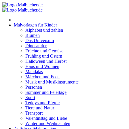
Zum
Inhalt
springen
Malvorlagen für Kinder
Alphabet und zahlen
Blumen
Das Universum
Dinosaurier
Früchte und Gemüse
Frühling und Ostern
Halloween und Herbst
Haus und Wohnen
Mandalas
Märchen und Feen
Musik und Musikinstrumente
Personen
Sommer und Feiertage
Sport
Teddys und Pferde
Tiere und Natur
Transport
Valentinstag und Liebe
Winter und Weihnachten
Antistress-Malvorlagen