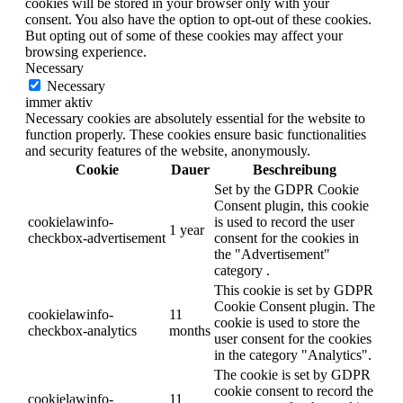
cookies will be stored in your browser only with your
consent. You also have the option to opt-out of these cookies.
But opting out of some of these cookies may affect your
browsing experience.
Necessary
Necessary
immer aktiv
Necessary cookies are absolutely essential for the website to
function properly. These cookies ensure basic functionalities
and security features of the website, anonymously.
Cookie
Dauer
Beschreibung
Set by the GDPR Cookie
Consent plugin, this cookie
cookielawinfo-
is used to record the user
1 year
checkbox-advertisement
consent for the cookies in
the "Advertisement"
category .
This cookie is set by GDPR
Cookie Consent plugin. The
cookielawinfo-
11
cookie is used to store the
checkbox-analytics
months
user consent for the cookies
in the category "Analytics".
The cookie is set by GDPR
cookie consent to record the
cookielawinfo-
11