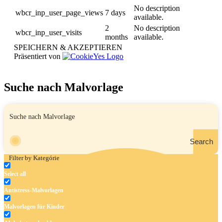
No description
wbcr_inp_user_page_views
7 days
available.
2
No description
wbcr_inp_user_visits
months
available.
SPEICHERN & AKZEPTIEREN
Präsentiert von
Suche nach Malvorlage
Search
Filter by Kategórie
Select all
Antistress-Malvorlagen
Malvorlagen für Kinder