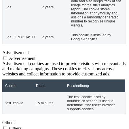
data and also keeps track of site
usage for the site's analytics
_ga
2 years
report. The cookie stores
information anonymously and
assigns a randomly generated
number to recognize unique
visitors.
This cookie is installed by
_ga_F0NY6Q4SJY
2 years
Google Analytics.
Advertisement
Advertisement
Advertisement cookies are used to provide visitors with relevant ads
and marketing campaigns. These cookies track visitors across
websites and collect information to provide customized ads.
Cookie
Dauer
Beschreibung
The test_cookie is set by
doubleclick.net and is used to
test_cookie
15 minutes
determine if the user's browser
supports cookies.
Others
Others