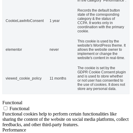
in the category "Performance".
Records the default button
state of the corresponding
category & the status of
CookieLawInfoConsent
1 year
CCPA. It works only in
coordination with the primary
cookie.
This cookie is used by the
website's WordPress theme. It
elementor
never
allows the website owner to
implement or change the
website's content in real-time.
The cookie is set by the
GDPR Cookie Consent plugin
and is used to store whether
viewed_cookie_policy
11 months
or not user has consented to
the use of cookies. It does not
store any personal data.
Functional
Functional
Functional cookies help to perform certain functionalities like
sharing the content of the website on social media platforms, collect
feedbacks, and other third-party features.
Performance