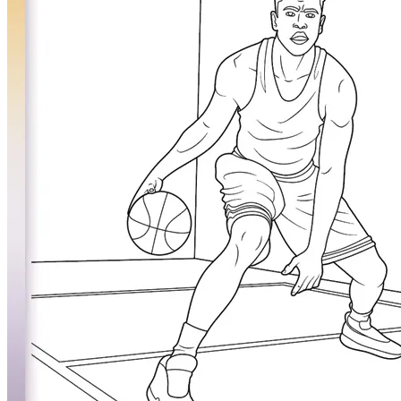
Mandalas
Märchen und Feen
Musik und Musikinstrumente
Personen
Sommer und Feiertage
Sport
Teddys und Pferde
Tiere und Natur
Transport
Valentinstag und Liebe
Winter und Weihnachten
Nezaradené
Unkategorisiert