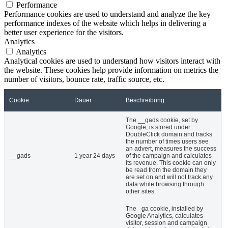
Performance
Performance cookies are used to understand and analyze the key
performance indexes of the website which helps in delivering a
better user experience for the visitors.
Analytics
Analytics
Analytical cookies are used to understand how visitors interact with
the website. These cookies help provide information on metrics the
number of visitors, bounce rate, traffic source, etc.
Cookie
Dauer
Beschreibung
The __gads cookie, set by
Google, is stored under
DoubleClick domain and tracks
the number of times users see
an advert, measures the success
__gads
1 year 24 days
of the campaign and calculates
its revenue. This cookie can only
be read from the domain they
are set on and will not track any
data while browsing through
other sites.
The _ga cookie, installed by
Google Analytics, calculates
visitor, session and campaign