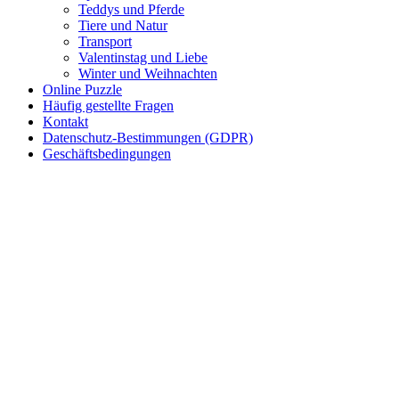
Teddys und Pferde
Tiere und Natur
Personen
Transport
Sommer und Feiertage
Valentinstag und Liebe
Winter und Weihnachten
Sport
Online Puzzle
Häufig gestellte Fragen
Teddys und Pferde
Kontakt
Datenschutz-Bestimmungen (GDPR)
Tiere und Natur
Geschäftsbedingungen
Transport
Valentinstag und Liebe
Winter und Weihnachten
Nezaradené
Unkategorisiert