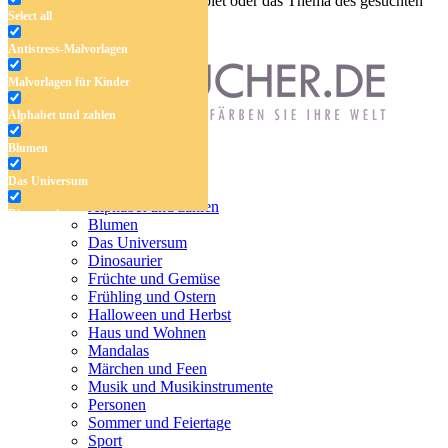
Geben Sie den Namen, das Gebiet oder das Thema des gesuchten
Select all
Malbuchs ein.
Antistress-Malvorlagen
Malvorlagen für Kinder
Alphabet und zahlen
Blumen
Antistress-Malvorlagen
Das Universum
Malvorlagen für Kinder
Alphabet und zahlen
Dinosaurier
Blumen
Das Universum
Früchte und Gemüse
Dinosaurier
Früchte und Gemüse
Frühling und Ostern
Frühling und Ostern
Halloween und Herbst
Halloween und Herbst
Haus und Wohnen
Haus und Wohnen
Mandalas
Märchen und Feen
Mandalas
Musik und Musikinstrumente
Personen
Märchen und Feen
Sommer und Feiertage
Sport
Musik und Musikinstrumente