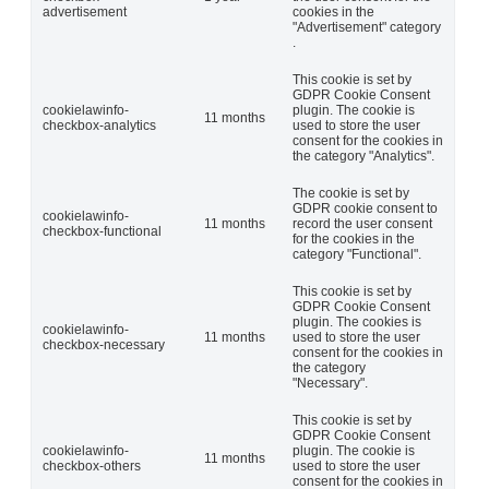
advertisement
cookies in the
"Advertisement" category
.
This cookie is set by
GDPR Cookie Consent
cookielawinfo-
plugin. The cookie is
11 months
checkbox-analytics
used to store the user
consent for the cookies in
the category "Analytics".
The cookie is set by
GDPR cookie consent to
cookielawinfo-
11 months
record the user consent
checkbox-functional
for the cookies in the
category "Functional".
This cookie is set by
GDPR Cookie Consent
plugin. The cookies is
cookielawinfo-
11 months
used to store the user
checkbox-necessary
consent for the cookies in
the category
"Necessary".
This cookie is set by
GDPR Cookie Consent
cookielawinfo-
plugin. The cookie is
11 months
checkbox-others
used to store the user
consent for the cookies in