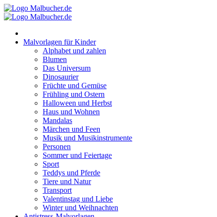
Zum
Inhalt
springen
Malvorlagen für Kinder
Alphabet und zahlen
Blumen
Das Universum
Dinosaurier
Früchte und Gemüse
Frühling und Ostern
Halloween und Herbst
Haus und Wohnen
Mandalas
Märchen und Feen
Musik und Musikinstrumente
Personen
Sommer und Feiertage
Sport
Teddys und Pferde
Tiere und Natur
Transport
Valentinstag und Liebe
Winter und Weihnachten
Antistress-Malvorlagen