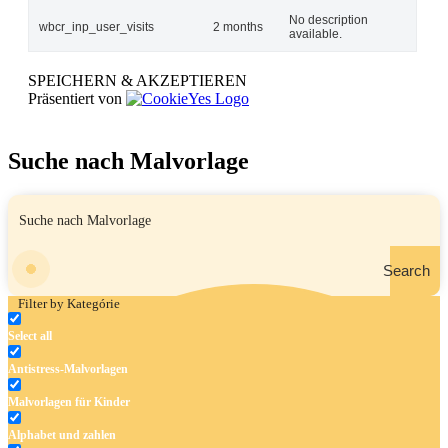
No description
wbcr_inp_user_visits
2 months
available.
SPEICHERN & AKZEPTIEREN
Präsentiert von
Suche nach Malvorlage
Search
Filter by Kategórie
Select all
Antistress-Malvorlagen
Malvorlagen für Kinder
Alphabet und zahlen