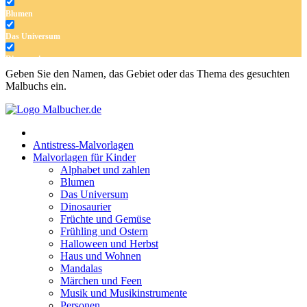
Blumen
Das Universum
Dinosaurier
Geben Sie den Namen, das Gebiet oder das Thema des gesuchten
Früchte und Gemüse
Malbuchs ein.
Frühling und Ostern
Halloween und Herbst
Antistress-Malvorlagen
Haus und Wohnen
Malvorlagen für Kinder
Alphabet und zahlen
Mandalas
Blumen
Das Universum
Märchen und Feen
Dinosaurier
Musik und Musikinstrumente
Früchte und Gemüse
Frühling und Ostern
Personen
Halloween und Herbst
Haus und Wohnen
Sommer und Feiertage
Mandalas
Märchen und Feen
Sport
Musik und Musikinstrumente
Personen