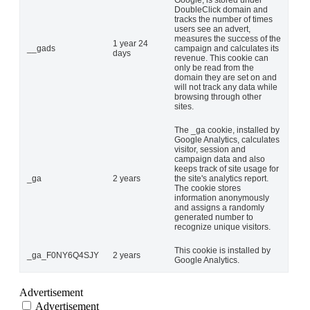
Google, is stored under
DoubleClick domain and
tracks the number of times
users see an advert,
measures the success of the
1 year 24
__gads
campaign and calculates its
days
revenue. This cookie can
only be read from the
domain they are set on and
will not track any data while
browsing through other
sites.
The _ga cookie, installed by
Google Analytics, calculates
visitor, session and
campaign data and also
keeps track of site usage for
_ga
2 years
the site's analytics report.
The cookie stores
information anonymously
and assigns a randomly
generated number to
recognize unique visitors.
This cookie is installed by
_ga_F0NY6Q4SJY
2 years
Google Analytics.
Advertisement
Advertisement