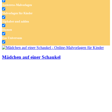
Antistress-Malvorlagen
Malvorlagen für Kinder
Alphabet und zahlen
Blumen
Das Universum
Dinosaurier
Früchte und Gemüse
Mädchen auf einer Schaukel
Frühling und Ostern
Halloween und Herbst
Haus und Wohnen
Mandalas
Märchen und Feen
Musik und Musikinstrumente