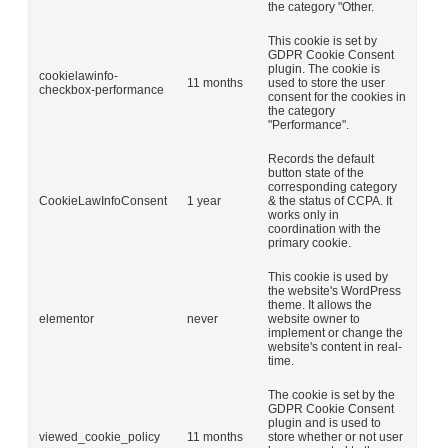
the category "Other.
This cookie is set by
GDPR Cookie Consent
plugin. The cookie is
cookielawinfo-
11 months
used to store the user
checkbox-performance
consent for the cookies in
the category
"Performance".
Records the default
button state of the
corresponding category
CookieLawInfoConsent
1 year
& the status of CCPA. It
works only in
coordination with the
primary cookie.
This cookie is used by
the website's WordPress
theme. It allows the
elementor
never
website owner to
implement or change the
website's content in real-
time.
The cookie is set by the
GDPR Cookie Consent
plugin and is used to
viewed_cookie_policy
11 months
store whether or not user