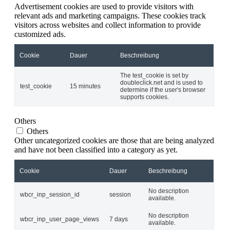
Advertisement cookies are used to provide visitors with
relevant ads and marketing campaigns. These cookies track
visitors across websites and collect information to provide
customized ads.
Cookie
Dauer
Beschreibung
The test_cookie is set by
doubleclick.net and is used to
test_cookie
15 minutes
determine if the user's browser
supports cookies.
Others
Others
Other uncategorized cookies are those that are being analyzed
and have not been classified into a category as yet.
Cookie
Dauer
Beschreibung
No description
wbcr_inp_session_id
session
available.
No description
wbcr_inp_user_page_views
7 days
available.