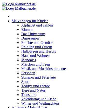
Zum
Inhalt
springen
Malvorlagen für Kinder
Alphabet und zahlen
Blumen
Das Universum
Dinosaurier
Früchte und Gemüse
Frühling und Ostern
Halloween und Herbst
Haus und Wohnen
Mandalas
Märchen und Feen
Musik und Musikinstrumente
Personen
Sommer und Feiertage
Sport
Teddys und Pferde
Tiere und Natur
Transport
Valentinstag und Liebe
Winter und Weihnachten
Antistress-Malvorlagen