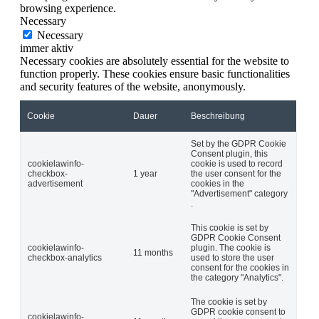
browsing experience.
Necessary
Necessary
immer aktiv
Necessary cookies are absolutely essential for the website to
function properly. These cookies ensure basic functionalities
and security features of the website, anonymously.
Cookie
Dauer
Beschreibung
Set by the GDPR Cookie
Consent plugin, this
cookielawinfo-
cookie is used to record
checkbox-
1 year
the user consent for the
advertisement
cookies in the
"Advertisement" category
.
This cookie is set by
GDPR Cookie Consent
cookielawinfo-
plugin. The cookie is
11 months
checkbox-analytics
used to store the user
consent for the cookies in
the category "Analytics".
The cookie is set by
GDPR cookie consent to
cookielawinfo-