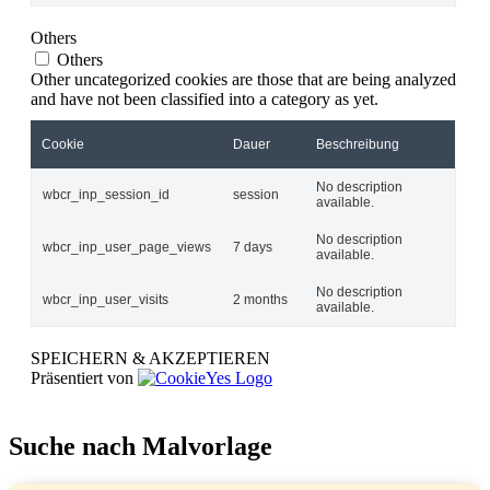
Others
Others
Other uncategorized cookies are those that are being analyzed
and have not been classified into a category as yet.
Cookie
Dauer
Beschreibung
No description
wbcr_inp_session_id
session
available.
No description
wbcr_inp_user_page_views
7 days
available.
No description
wbcr_inp_user_visits
2 months
available.
SPEICHERN & AKZEPTIEREN
Präsentiert von
Suche nach Malvorlage