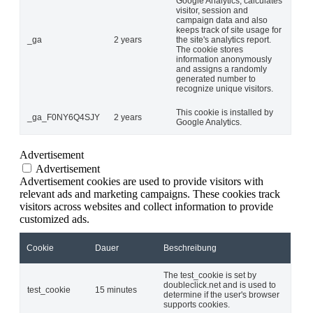
Google Analytics, calculates
visitor, session and
campaign data and also
keeps track of site usage for
_ga
2 years
the site's analytics report.
The cookie stores
information anonymously
and assigns a randomly
generated number to
recognize unique visitors.
This cookie is installed by
_ga_F0NY6Q4SJY
2 years
Google Analytics.
Advertisement
Advertisement
Advertisement cookies are used to provide visitors with
relevant ads and marketing campaigns. These cookies track
visitors across websites and collect information to provide
customized ads.
Cookie
Dauer
Beschreibung
The test_cookie is set by
doubleclick.net and is used to
test_cookie
15 minutes
determine if the user's browser
supports cookies.