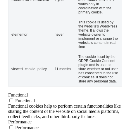
CookieLawInfoConsent
1 year
& the status of CCPA. It
works only in
coordination with the
primary cookie.
This cookie is used by
the website's WordPress
theme. It allows the
elementor
never
website owner to
implement or change the
website's content in real-
time.
The cookie is set by the
GDPR Cookie Consent
plugin and is used to
viewed_cookie_policy
11 months
store whether or not user
has consented to the use
of cookies. It does not
store any personal data.
Functional
Functional
Functional cookies help to perform certain functionalities like
sharing the content of the website on social media platforms,
collect feedbacks, and other third-party features.
Performance
Performance