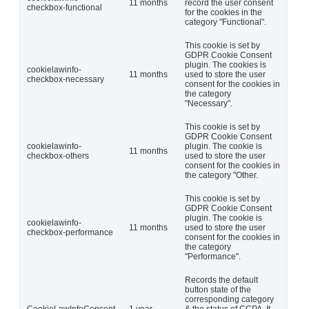
11 months
record the user consent
checkbox-functional
for the cookies in the
category "Functional".
This cookie is set by
GDPR Cookie Consent
plugin. The cookies is
cookielawinfo-
11 months
used to store the user
checkbox-necessary
consent for the cookies in
the category
"Necessary".
This cookie is set by
GDPR Cookie Consent
cookielawinfo-
plugin. The cookie is
11 months
checkbox-others
used to store the user
consent for the cookies in
the category "Other.
This cookie is set by
GDPR Cookie Consent
plugin. The cookie is
cookielawinfo-
11 months
used to store the user
checkbox-performance
consent for the cookies in
the category
"Performance".
Records the default
button state of the
corresponding category