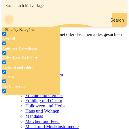
Search
Filter by Kategórie
Geben Sie den Namen, das Gebiet oder das Thema des gesuchten
Select all
Malbuchs ein.
Antistress-Malvorlagen
Malvorlagen für Kinder
Antistress-Malvorlagen
Alphabet und zahlen
Malvorlagen für Kinder
Alphabet und zahlen
Blumen
Blumen
Das Universum
Das Universum
Dinosaurier
Früchte und Gemüse
Dinosaurier
Frühling und Ostern
Früchte und Gemüse
Halloween und Herbst
Haus und Wohnen
Frühling und Ostern
Mandalas
Märchen und Feen
Halloween und Herbst
Musik und Musikinstrumente