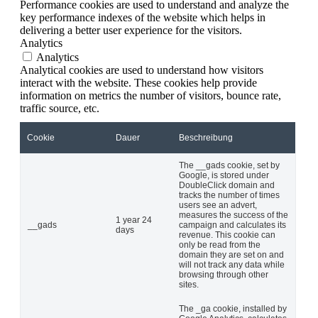
Performance cookies are used to understand and analyze the
key performance indexes of the website which helps in
delivering a better user experience for the visitors.
Analytics
Analytics
Analytical cookies are used to understand how visitors
interact with the website. These cookies help provide
information on metrics the number of visitors, bounce rate,
traffic source, etc.
Cookie
Dauer
Beschreibung
The __gads cookie, set by
Google, is stored under
DoubleClick domain and
tracks the number of times
users see an advert,
measures the success of the
1 year 24
__gads
campaign and calculates its
days
revenue. This cookie can
only be read from the
domain they are set on and
will not track any data while
browsing through other
sites.
The _ga cookie, installed by