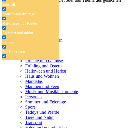
Geben Sie den Namen, das Gebiet oder das Thema des gesuchten
Select all
Malbuchs ein.
Antistress-Malvorlagen
Malvorlagen für Kinder
Antistress-Malvorlagen
Alphabet und zahlen
Malvorlagen für Kinder
Alphabet und zahlen
Blumen
Blumen
Das Universum
Das Universum
Dinosaurier
Früchte und Gemüse
Dinosaurier
Frühling und Ostern
Früchte und Gemüse
Halloween und Herbst
Haus und Wohnen
Frühling und Ostern
Mandalas
Märchen und Feen
Halloween und Herbst
Musik und Musikinstrumente
Personen
Haus und Wohnen
Sommer und Feiertage
Sport
Mandalas
Teddys und Pferde
Tiere und Natur
Märchen und Feen
Transport
Musik und Musikinstrumente
Valentinstag und Liebe