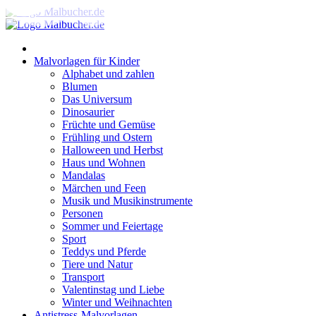
Zum
Inhalt
springen
Malvorlagen für Kinder
Alphabet und zahlen
Blumen
Das Universum
Dinosaurier
Früchte und Gemüse
Frühling und Ostern
Halloween und Herbst
Haus und Wohnen
Mandalas
Märchen und Feen
Musik und Musikinstrumente
Personen
Sommer und Feiertage
Sport
Teddys und Pferde
Tiere und Natur
Transport
Valentinstag und Liebe
Winter und Weihnachten
Antistress-Malvorlagen