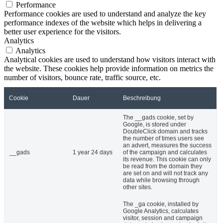
Performance
Performance cookies are used to understand and analyze the key
performance indexes of the website which helps in delivering a
better user experience for the visitors.
Analytics
Analytics
Analytical cookies are used to understand how visitors interact with
the website. These cookies help provide information on metrics the
number of visitors, bounce rate, traffic source, etc.
Cookie
Dauer
Beschreibung
The __gads cookie, set by
Google, is stored under
DoubleClick domain and tracks
the number of times users see
an advert, measures the success
__gads
1 year 24 days
of the campaign and calculates
its revenue. This cookie can only
be read from the domain they
are set on and will not track any
data while browsing through
other sites.
The _ga cookie, installed by
Google Analytics, calculates
visitor, session and campaign