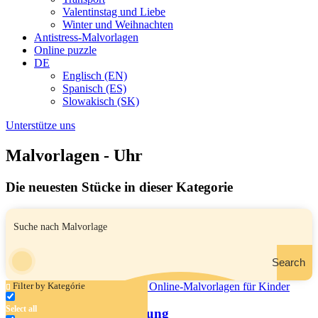
Valentinstag und Liebe
Winter und Weihnachten
Antistress-Malvorlagen
Online puzzle
DE
Englisch (EN)
Spanisch (ES)
Slowakisch (SK)
Unterstütze uns
Malvorlagen - Uhr
Die neuesten Stücke in dieser Kategorie
Search
Filter by Kategórie
Select all
Junge schreibt eine Prüfung