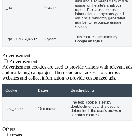
data and also keeps track of site
usage for the site's analytics
_ga
2 years
report. The cookie stores
information anonymously and
assigns a randomly generated
number to recognize unique
visitors.
This cookie is installed by
_ga_F0NY6Q4SJY
2 years
Google Analytics.
Advertisement
Advertisement
Advertisement cookies are used to provide visitors with relevant ads
and marketing campaigns. These cookies track visitors across
websites and collect information to provide customized ads.
Cookie
Dauer
Beschreibung
The test_cookie is set by
doubleclick.net and is used to
test_cookie
15 minutes
determine if the user's browser
supports cookies.
Others
Others