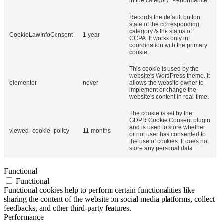
in the category "Performance".
Records the default button
state of the corresponding
category & the status of
CookieLawInfoConsent
1 year
CCPA. It works only in
coordination with the primary
cookie.
This cookie is used by the
website's WordPress theme. It
elementor
never
allows the website owner to
implement or change the
website's content in real-time.
The cookie is set by the
GDPR Cookie Consent plugin
and is used to store whether
viewed_cookie_policy
11 months
or not user has consented to
the use of cookies. It does not
store any personal data.
Functional
Functional
Functional cookies help to perform certain functionalities like
sharing the content of the website on social media platforms, collect
feedbacks, and other third-party features.
Performance