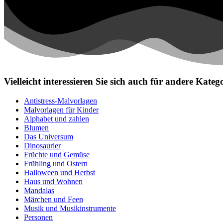
Vielleicht interessieren Sie sich auch für andere Kat
Antistress-Malvorlagen
Malvorlagen für Kinder
Alphabet und zahlen
Blumen
Das Universum
Dinosaurier
Früchte und Gemüse
Frühling und Ostern
Halloween und Herbst
Haus und Wohnen
Mandalas
Märchen und Feen
Musik und Musikinstrumente
Personen