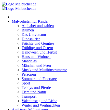
Zum
Inhalt
springen
Malvorlagen für Kinder
Alphabet und zahlen
Blumen
Das Universum
Dinosaurier
Früchte und Gemüse
Frühling und Ostern
Halloween und Herbst
Haus und Wohnen
Mandalas
Märchen und Feen
Musik und Musikinstrumente
Personen
Sommer und Feiertage
Sport
Teddys und Pferde
Tiere und Natur
Transport
Valentinstag und Liebe
Winter und Weihnachten
Antistress-Malvorlagen