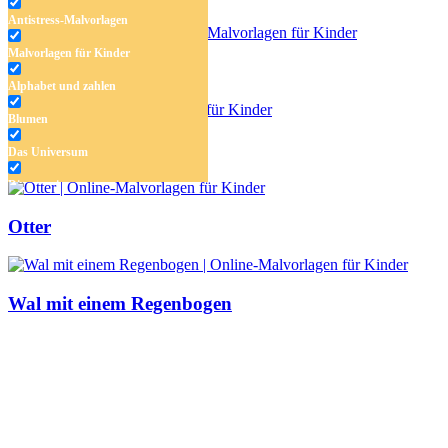
Antistress-Malvorlagen
Malvorlagen für Kinder
Oktopus mit Schatz
Alphabet und zahlen
Blumen
Surfer
Das Universum
Dinosaurier
Früchte und Gemüse
Otter
Frühling und Ostern
Halloween und Herbst
Wal mit einem Regenbogen
Haus und Wohnen
Mandalas
Märchen und Feen
Musik und Musikinstrumente