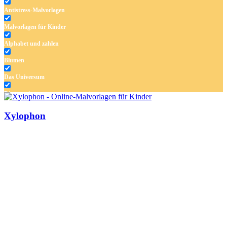
Antistress-Malvorlagen
Malvorlagen für Kinder
Alphabet und zahlen
Blumen
Das Universum
Dinosaurier
Früchte und Gemüse
Xylophon
Frühling und Ostern
Halloween und Herbst
Haus und Wohnen
Mandalas
Märchen und Feen
Musik und Musikinstrumente