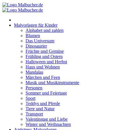
Zum
Inhalt
springen
Malvorlagen für Kinder
Alphabet und zahlen
Blumen
Das Universum
Dinosaurier
Früchte und Gemüse
Frühling und Ostern
Halloween und Herbst
Haus und Wohnen
Mandalas
Märchen und Feen
Musik und Musikinstrumente
Personen
Sommer und Feiertage
Sport
Teddys und Pferde
Tiere und Natur
Transport
Valentinstag und Liebe
Winter und Weihnachten
Antistress-Malvorlagen