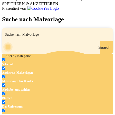
SPEICHERN & AKZEPTIEREN
Präsentiert von
Suche nach Malvorlage
Search
Filter by Kategórie
Select all
Antistress-Malvorlagen
Malvorlagen für Kinder
Alphabet und zahlen
Blumen
Das Universum
Dinosaurier