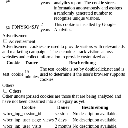
_ga
years
analytics report. The cookie stores
information anonymously and assigns
a randomly generated number to
recognize unique visitors.
2
This cookie is installed by Google
_ga_F0NY6Q4SJY
years
Analytics.
Advertisement
Advertisement
Advertisement cookies are used to provide visitors with relevant ads
and marketing campaigns. These cookies track visitors across
websites and collect information to provide customized ads.
Cookie
Dauer
Beschreibung
The test_cookie is set by doubleclick.net and is
15
test_cookie
used to determine if the user's browser supports
minutes
cookies.
Others
Others
Other uncategorized cookies are those that are being analyzed and
have not been classified into a category as yet.
Cookie
Dauer
Beschreibung
wbcr_inp_session_id
session
No description available.
wbcr_inp_user_page_views
7 days
No description available.
wbcr_inp_user_visits
2 months
No description available.