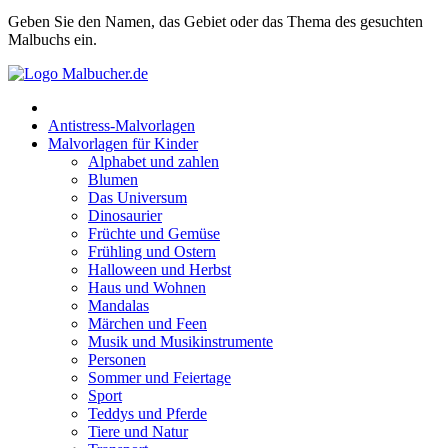
Geben Sie den Namen, das Gebiet oder das Thema des gesuchten
Früchte und Gemüse
Malbuchs ein.
Frühling und Ostern
Halloween und Herbst
Antistress-Malvorlagen
Haus und Wohnen
Malvorlagen für Kinder
Alphabet und zahlen
Mandalas
Blumen
Das Universum
Märchen und Feen
Dinosaurier
Musik und Musikinstrumente
Früchte und Gemüse
Frühling und Ostern
Personen
Halloween und Herbst
Haus und Wohnen
Sommer und Feiertage
Mandalas
Märchen und Feen
Sport
Musik und Musikinstrumente
Personen
Teddys und Pferde
Sommer und Feiertage
Sport
Tiere und Natur
Teddys und Pferde
Transport
Tiere und Natur