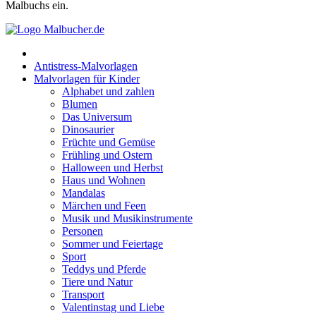
Früchte und Gemüse
Malbuchs ein.
Frühling und Ostern
Halloween und Herbst
Antistress-Malvorlagen
Haus und Wohnen
Malvorlagen für Kinder
Alphabet und zahlen
Mandalas
Blumen
Das Universum
Märchen und Feen
Dinosaurier
Musik und Musikinstrumente
Früchte und Gemüse
Frühling und Ostern
Personen
Halloween und Herbst
Haus und Wohnen
Sommer und Feiertage
Mandalas
Märchen und Feen
Sport
Musik und Musikinstrumente
Personen
Teddys und Pferde
Sommer und Feiertage
Sport
Tiere und Natur
Teddys und Pferde
Transport
Tiere und Natur
Transport
Valentinstag und Liebe
Valentinstag und Liebe