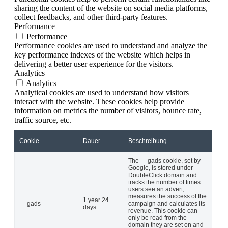
sharing the content of the website on social media platforms,
collect feedbacks, and other third-party features.
Performance
Performance
Performance cookies are used to understand and analyze the
key performance indexes of the website which helps in
delivering a better user experience for the visitors.
Analytics
Analytics
Analytical cookies are used to understand how visitors
interact with the website. These cookies help provide
information on metrics the number of visitors, bounce rate,
traffic source, etc.
Cookie
Dauer
Beschreibung
The __gads cookie, set by
Google, is stored under
DoubleClick domain and
tracks the number of times
users see an advert,
measures the success of the
1 year 24
__gads
campaign and calculates its
days
revenue. This cookie can
only be read from the
domain they are set on and