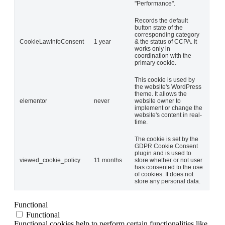
"Performance".
Records the default
button state of the
corresponding category
CookieLawInfoConsent
1 year
& the status of CCPA. It
works only in
coordination with the
primary cookie.
This cookie is used by
the website's WordPress
theme. It allows the
elementor
never
website owner to
implement or change the
website's content in real-
time.
The cookie is set by the
GDPR Cookie Consent
plugin and is used to
viewed_cookie_policy
11 months
store whether or not user
has consented to the use
of cookies. It does not
store any personal data.
Functional
Functional
Functional cookies help to perform certain functionalities like