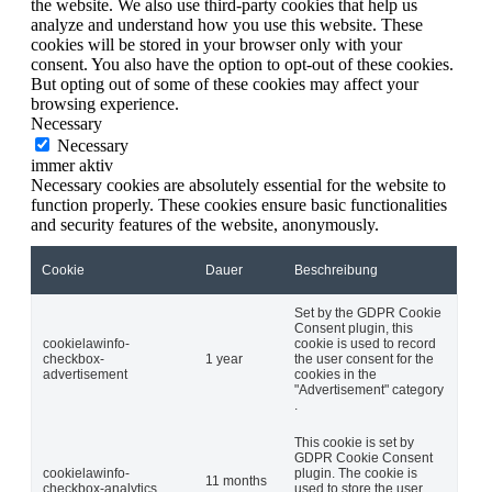
the website. We also use third-party cookies that help us
analyze and understand how you use this website. These
cookies will be stored in your browser only with your
consent. You also have the option to opt-out of these cookies.
But opting out of some of these cookies may affect your
browsing experience.
Necessary
Necessary
immer aktiv
Necessary cookies are absolutely essential for the website to
function properly. These cookies ensure basic functionalities
and security features of the website, anonymously.
Cookie
Dauer
Beschreibung
Set by the GDPR Cookie
Consent plugin, this
cookielawinfo-
cookie is used to record
checkbox-
1 year
the user consent for the
advertisement
cookies in the
"Advertisement" category
.
This cookie is set by
GDPR Cookie Consent
cookielawinfo-
plugin. The cookie is
11 months
checkbox-analytics
used to store the user