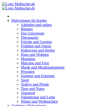
Zum
Inhalt
springen
Malvorlagen für Kinder
Alphabet und zahlen
Blumen
Das Universum
Dinosaurier
Früchte und Gemüse
Frühling und Ostern
Halloween und Herbst
Haus und Wohnen
Mandalas
Märchen und Feen
Musik und Musikinstrumente
Personen
Sommer und Feiertage
Sport
Teddys und Pferde
Tiere und Natur
Transport
Valentinstag und Liebe
Winter und Weihnachten
Antistress-Malvorlagen