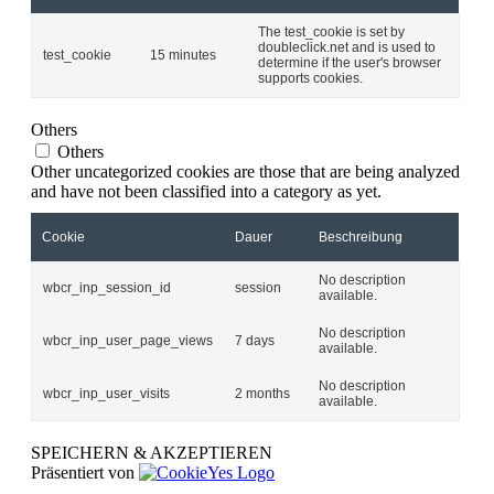
The test_cookie is set by
doubleclick.net and is used to
test_cookie
15 minutes
determine if the user's browser
supports cookies.
Others
Others
Other uncategorized cookies are those that are being analyzed
and have not been classified into a category as yet.
Cookie
Dauer
Beschreibung
No description
wbcr_inp_session_id
session
available.
No description
wbcr_inp_user_page_views
7 days
available.
No description
wbcr_inp_user_visits
2 months
available.
SPEICHERN & AKZEPTIEREN
Präsentiert von