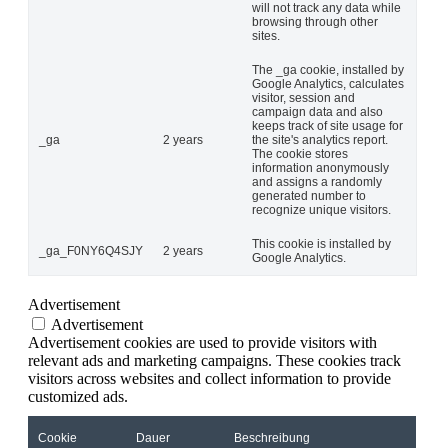
will not track any data while
browsing through other
sites.
The _ga cookie, installed by
Google Analytics, calculates
visitor, session and
campaign data and also
keeps track of site usage for
_ga
2 years
the site's analytics report.
The cookie stores
information anonymously
and assigns a randomly
generated number to
recognize unique visitors.
This cookie is installed by
_ga_F0NY6Q4SJY
2 years
Google Analytics.
Advertisement
Advertisement
Advertisement cookies are used to provide visitors with
relevant ads and marketing campaigns. These cookies track
visitors across websites and collect information to provide
customized ads.
Cookie
Dauer
Beschreibung