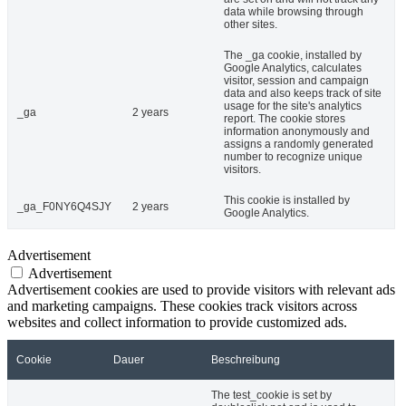
data while browsing through
other sites.
The _ga cookie, installed by
Google Analytics, calculates
visitor, session and campaign
data and also keeps track of site
usage for the site's analytics
_ga
2 years
report. The cookie stores
information anonymously and
assigns a randomly generated
number to recognize unique
visitors.
This cookie is installed by
_ga_F0NY6Q4SJY
2 years
Google Analytics.
Advertisement
Advertisement
Advertisement cookies are used to provide visitors with relevant ads
and marketing campaigns. These cookies track visitors across
websites and collect information to provide customized ads.
Cookie
Dauer
Beschreibung
The test_cookie is set by