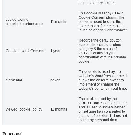
in the category "Other.
This cookie is set by GDPR
Cookie Consent plugin. The
cookielawinfo-
11 months
cookie is used to store the
checkbox-performance
user consent for the cookies
in the category "Performance".
Records the default button
state of the corresponding
category & the status of
CookieLawInfoConsent
1 year
CCPA. It works only in
coordination with the primary
cookie.
This cookie is used by the
website's WordPress theme. It
elementor
never
allows the website owner to
implement or change the
website's content in real-time.
The cookie is set by the
GDPR Cookie Consent plugin
and is used to store whether
viewed_cookie_policy
11 months
or not user has consented to
the use of cookies. It does not
store any personal data.
Functional