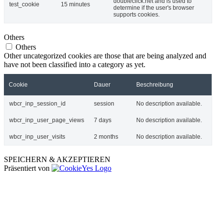
doubleclick.net and is used to
test_cookie
15 minutes
determine if the user's browser
supports cookies.
Others
Others
Other uncategorized cookies are those that are being analyzed and
have not been classified into a category as yet.
Cookie
Dauer
Beschreibung
wbcr_inp_session_id
session
No description available.
wbcr_inp_user_page_views
7 days
No description available.
wbcr_inp_user_visits
2 months
No description available.
SPEICHERN & AKZEPTIEREN
Präsentiert von