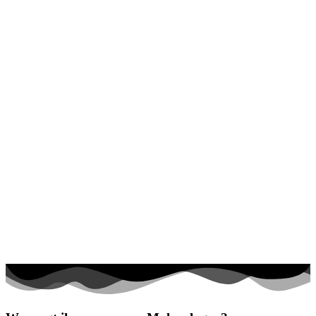
Halloween und Herbst
Haus und Wohnen
Mandalas
Märchen und Feen
Musik und Musikinstrumente
Personen
Sommer und Feiertage
Sport
Teddys und Pferde
Tiere und Natur
Transport
Valentinstag und Liebe
Winter und Weihnachten