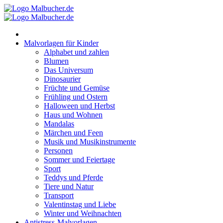
Zum
Inhalt
springen
Malvorlagen für Kinder
Alphabet und zahlen
Blumen
Das Universum
Dinosaurier
Früchte und Gemüse
Frühling und Ostern
Halloween und Herbst
Haus und Wohnen
Mandalas
Märchen und Feen
Musik und Musikinstrumente
Personen
Sommer und Feiertage
Sport
Teddys und Pferde
Tiere und Natur
Transport
Valentinstag und Liebe
Winter und Weihnachten
Antistress-Malvorlagen