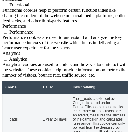
Functional
Functional cookies help to perform certain functionalities like
sharing the content of the website on social media platforms, collect
feedbacks, and other third-party features.
Performance
Performance
Performance cookies are used to understand and analyze the key
performance indexes of the website which helps in delivering a
better user experience for the visitors.
Analytics
Analytics
Analytical cookies are used to understand how visitors interact with
the website. These cookies help provide information on metrics the
number of visitors, bounce rate, traffic source, etc.
Cookie
Dauer
Beschreibung
The __gads cookie, set by
Google, is stored under
DoubleClick domain and tracks
the number of times users see
an advert, measures the success
__gads
1 year 24 days
of the campaign and calculates
its revenue. This cookie can only
be read from the domain they
are set on and will not track any